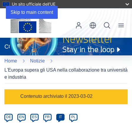
Un sito ufficiale dell’UE
Skip to main content
Menu
(si
apre
CORDIS
in
una
Home
Notizie
nuova
finestra)
L'Europa supera gli USA nella collaborazione tra università
e industria
Article
Contenuto archiviato il 2023-03-02
Category
Article
DE
EN
ES
FR
IT
PL
available
in