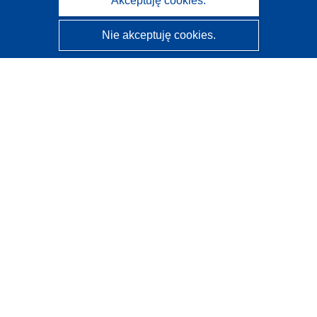
Akceptuję cookies.
Nie akceptuję cookies.
CORDIS - Wyniki badań wspieranych przez UE
Administratorem tej strony internetowej jest
Urząd
Publikacji Unii Europejskiej
Dostępność
Częściowo zautomatyzowana klasyfikacja projektów -
Informacja na temat wyjaśnialności
Kontakt
Skontaktuj się z naszym punktem Help Desk
Często zadawane pytania
(i odpowiedzi)