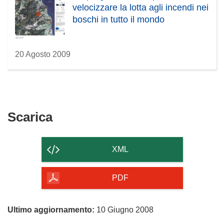
velocizzare la lotta agli incendi nei
boschi in tutto il mondo
20 Agosto 2009
Scarica
Scarica
il
contenuto
XML
della
pagina
PDF
Ultimo aggiornamento:
10 Giugno 2008