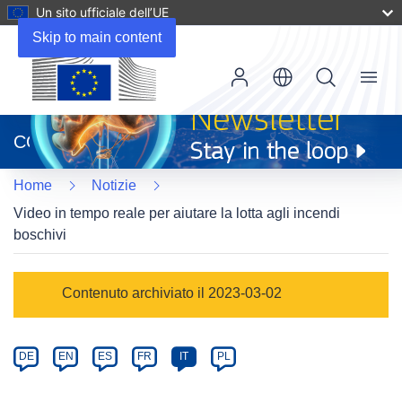
Un sito ufficiale dell’UE
Skip to main content
Menu
(si
apre
CORDIS
in
una
Home
Notizie
nuova
finestra)
Video in tempo reale per aiutare la lotta agli incendi
boschivi
Article
Contenuto archiviato il 2023-03-02
Category
Article
DE
EN
ES
FR
IT
PL
available
in