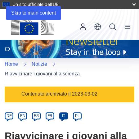
Un sito ufficiale dell’UE
Skip to main content
Menu
(si
apre
CORDIS
in
una
Home
Notizie
nuova
finestra)
Riavvicinare i giovani alla scienza
Article
Contenuto archiviato il 2023-03-02
Category
Article
DE
EN
ES
FR
IT
PL
available
in
Riavvicinare i giovani alla
the