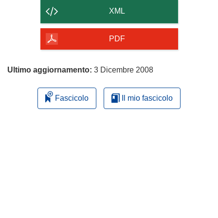
contenuto
XML
della
pagina
PDF
Ultimo aggiornamento:
3 Dicembre 2008
Fascicolo
Il mio fascicolo