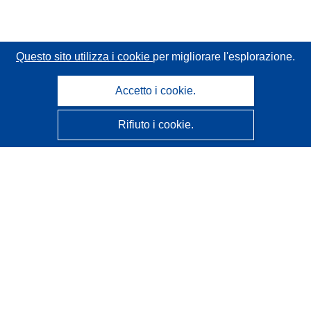
Questo sito utilizza i cookie
per migliorare l'esplorazione.
Accetto i cookie.
Rifiuto i cookie.
CORDIS - Risultati della ricerca dell’UE
Questo sito web è gestito dall'
Ufficio delle pubblicazioni
dell'Unione europea
Accessibilità
Classificazione semi-automatica dei progetti - Informativa
sulla spiegabilità