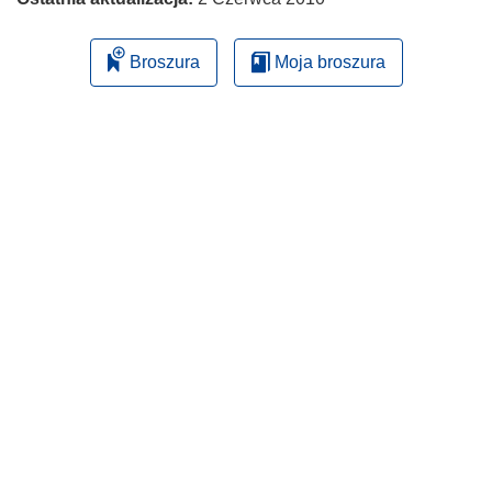
Broszura
Moja broszura