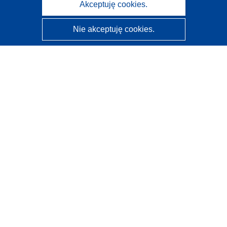
Akceptuję cookies.
Nie akceptuję cookies.
CORDIS - Wyniki badań wspieranych przez UE
Administratorem tej strony internetowej jest
Urząd
Publikacji Unii Europejskiej
Dostępność
Częściowo zautomatyzowana klasyfikacja projektów -
Informacja na temat wyjaśnialności
Kontakt
Skontaktuj się z naszym punktem Help Desk
Często zadawane pytania
(i odpowiedzi)