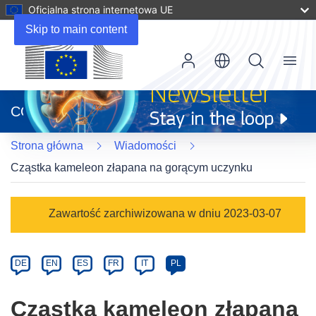
Oficjalna strona internetowa UE
Skip to main content
Menu
(odnośnik
otworzy
CORDIS
się
w
Strona główna
Wiadomości
nowym
oknie)
Cząstka kameleon złapana na gorącym uczynku
Article
Zawartość zarchiwizowana w dniu 2023-03-07
Category
Article
DE
EN
ES
FR
IT
PL
available
in
Cząstka kameleon złapana
the