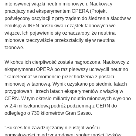
intensywnej wiązki neutrin mionowych. Naukowcy
pracujący nad eksperymentem OPERA (Projekt
poświęcony oscylacji z przyrządem do śledzenia śladów w
emulsji) w INFN poszukiwali cząstek taonowych we
wiązce. Ich pojawienie się oznaczałoby, że neutrina
mionowe rzeczywiście przekształciły się w neutrina
taonowe.
W końcu ich cierpliwość została nagrodzona. Naukowcy z
eksperymentu OPERA po raz pierwszy uchwycili neutrino
"kameleona" w momencie przechodzenia z postaci
mionowej w taonową. Wynik uzyskano po siedmiu latach
przygotowań i trzech latach eksperymentów z wiązką w
CERN. W tym okresie miliardy neutrin mionowych wysłano
w 2,4 milisekundową podróż podziemną z CERN do
odległego o 730 kilometrów Gran Sasso.
"Sukces ten zawdzięczamy nieustępliwości i
pomysłowości międzynarodowej społeczności fizyków,