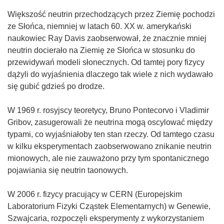
Większość neutrin przechodzących przez Ziemię pochodzi
ze Słońca, niemniej w latach 60. XX w. amerykański
naukowiec Ray Davis zaobserwował, że znacznie mniej
neutrin docierało na Ziemię ze Słońca w stosunku do
przewidywań modeli słonecznych. Od tamtej pory fizycy
dążyli do wyjaśnienia dlaczego tak wiele z nich wydawało
się gubić gdzieś po drodze.
W 1969 r. rosyjscy teoretycy, Bruno Pontecorvo i Vladimir
Gribov, zasugerowali że neutrina mogą oscylować między
typami, co wyjaśniałoby ten stan rzeczy. Od tamtego czasu
w kilku eksperymentach zaobserwowano znikanie neutrin
mionowych, ale nie zauważono przy tym spontanicznego
pojawiania się neutrin taonowych.
W 2006 r. fizycy pracujący w CERN (Europejskim
Laboratorium Fizyki Cząstek Elementarnych) w Genewie,
Szwajcaria, rozpoczęli eksperymenty z wykorzystaniem