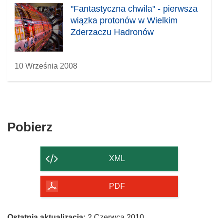
"Fantastyczna chwila" - pierwsza
wiązka protonów w Wielkim
Zderzaczu Hadronów
10 Września 2008
Pobierz
Pobierz
zawartość
strony
XML
PDF
Ostatnia aktualizacja:
2 Czerwca 2010