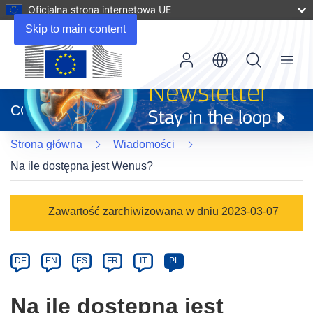
Oficjalna strona internetowa UE
Skip to main content
Menu
(odnośnik
otworzy
CORDIS
się
w
Strona główna
Wiadomości
nowym
oknie)
Na ile dostępna jest Wenus?
Article
Zawartość zarchiwizowana w dniu 2023-03-07
Category
Article
DE
EN
ES
FR
IT
PL
available
in
Na ile dostępna jest
the