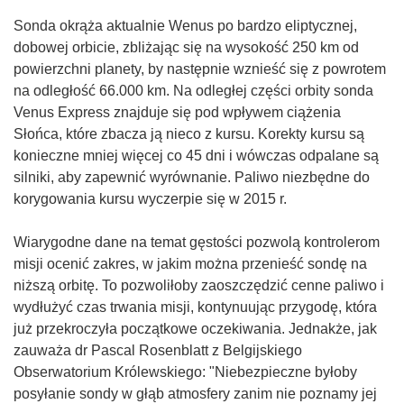
Sonda okrąża aktualnie Wenus po bardzo eliptycznej,
dobowej orbicie, zbliżając się na wysokość 250 km od
powierzchni planety, by następnie wznieść się z powrotem
na odległość 66.000 km. Na odległej części orbity sonda
Venus Express znajduje się pod wpływem ciążenia
Słońca, które zbacza ją nieco z kursu. Korekty kursu są
konieczne mniej więcej co 45 dni i wówczas odpalane są
silniki, aby zapewnić wyrównanie. Paliwo niezbędne do
korygowania kursu wyczerpie się w 2015 r.
Wiarygodne dane na temat gęstości pozwolą kontrolerom
misji ocenić zakres, w jakim można przenieść sondę na
niższą orbitę. To pozwoliłoby zaoszczędzić cenne paliwo i
wydłużyć czas trwania misji, kontynuując przygodę, która
już przekroczyła początkowe oczekiwania. Jednakże, jak
zauważa dr Pascal Rosenblatt z Belgijskiego
Obserwatorium Królewskiego: "Niebezpieczne byłoby
posyłanie sondy w głąb atmosfery zanim nie poznamy jej