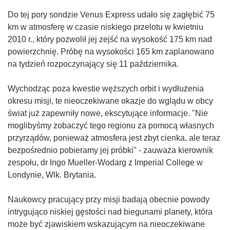
Do tej pory sondzie Venus Express udało się zagłębić 75
km w atmosferę w czasie niskiego przelotu w kwietniu
2010 r., który pozwolił jej zejść na wysokość 175 km nad
powierzchnię. Próbę na wysokości 165 km zaplanowano
na tydzień rozpoczynający się 11 października.
Wychodząc poza kwestie węższych orbit i wydłużenia
okresu misji, te nieoczekiwane okazje do wglądu w obcy
świat już zapewniły nowe, ekscytujące informacje. "Nie
moglibyśmy zobaczyć tego regionu za pomocą własnych
przyrządów, ponieważ atmosfera jest zbyt cienka, ale teraz
bezpośrednio pobieramy jej próbki" - zauważa kierownik
zespołu, dr Ingo Mueller-Wodarg z Imperial College w
Londynie, Wlk. Brytania.
Naukowcy pracujący przy misji badają obecnie powody
intrygująco niskiej gęstości nad biegunami planety, która
może być zjawiskiem wskazującym na nieoczekiwane