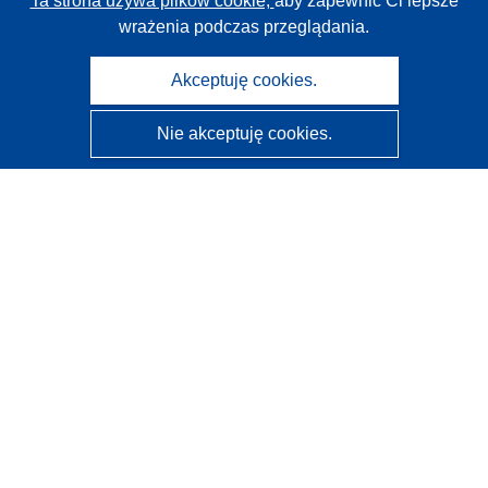
Ta strona używa plików cookie,
aby zapewnić Ci lepsze
wrażenia podczas przeglądania.
Akceptuję cookies.
Nie akceptuję cookies.
CORDIS - Wyniki badań wspieranych przez UE
Administratorem tej strony internetowej jest
Urząd
Publikacji Unii Europejskiej
Dostępność
Częściowo zautomatyzowana klasyfikacja projektów -
Informacja na temat wyjaśnialności
Kontakt
Skontaktuj się z naszym punktem Help Desk