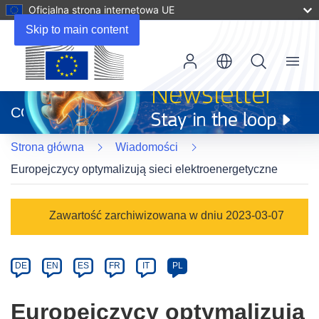
Oficjalna strona internetowa UE
Skip to main content
Menu
(odnośnik
otworzy
CORDIS
się
w
Strona główna
Wiadomości
nowym
oknie)
Europejczycy optymalizują sieci elektroenergetyczne
Article
Zawartość zarchiwizowana w dniu 2023-03-07
Category
Article
DE
EN
ES
FR
IT
PL
available
in
Europejczycy optymalizują
the