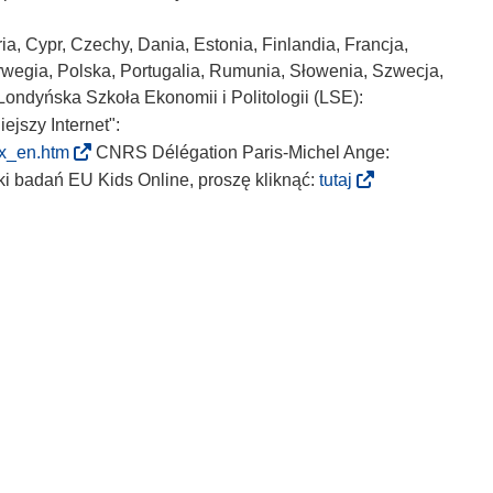
ia, Cypr, Czechy, Dania, Estonia, Finlandia, Francja,
orwegia, Polska, Portugalia, Rumunia, Słowenia, Szwecja,
 Londyńska Szkoła Ekonomii i Politologii (LSE):
jszy Internet":
(
dex_en.htm
CNRS Délégation Paris-Michel Ange:
o
(
i badań EU Kids Online, proszę kliknąć:
tutaj
d
o
n
d
o
n
ś
o
n
ś
i
n
k
i
o
k
t
o
w
t
o
w