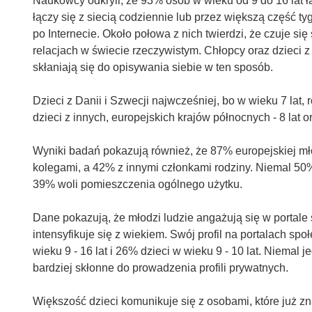
Naukowcy odkryli, że 93% osób w wieku od 9 do 16 lat łą
łączy się z siecią codziennie lub przez większą część t
po Internecie. Około połowa z nich twierdzi, że czuje si
relacjach w świecie rzeczywistym. Chłopcy oraz dzieci 
skłaniają się do opisywania siebie w ten sposób.
Dzieci z Danii i Szwecji najwcześniej, bo w wieku 7 lat, 
dzieci z innych, europejskich krajów północnych - 8 lat ora
Wyniki badań pokazują również, że 87% europejskiej mł
kolegami, a 42% z innymi członkami rodziny. Niemal 50% 
39% woli pomieszczenia ogólnego użytku.
Dane pokazują, że młodzi ludzie angażują się w portale
intensyfikuje się z wiekiem. Swój profil na portalach s
wieku 9 - 16 lat i 26% dzieci w wieku 9 - 10 lat. Niemal j
bardziej skłonne do prowadzenia profili prywatnych.
Większość dzieci komunikuje się z osobami, które już z