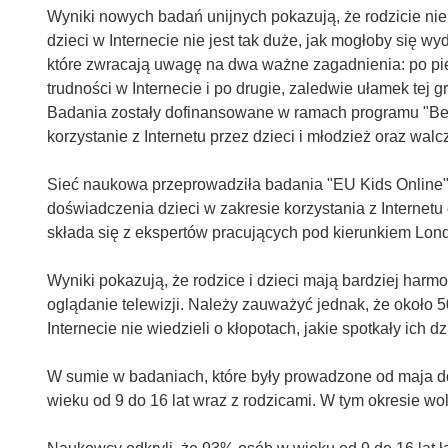
Wyniki nowych badań unijnych pokazują, że rodzicie ni
dzieci w Internecie nie jest tak duże, jak mogłoby się 
które zwracają uwagę na dwa ważne zagadnienia: po pie
trudności w Internecie i po drugie, zaledwie ułamek tej
Badania zostały dofinansowane w ramach programu "Bezp
korzystanie z Internetu przez dzieci i młodzież oraz wal
Sieć naukowa przeprowadziła badania "EU Kids Online"
doświadczenia dzieci w zakresie korzystania z Internet
składa się z ekspertów pracujących pod kierunkiem Lond
Wyniki pokazują, że rodzice i dzieci mają bardziej harmoni
oglądanie telewizji. Należy zauważyć jednak, że około 5
Internecie nie wiedzieli o kłopotach, jakie spotkały ich dz
W sumie w badaniach, które były prowadzone od maja do
wieku od 9 do 16 lat wraz z rodzicami. W tym okresie w