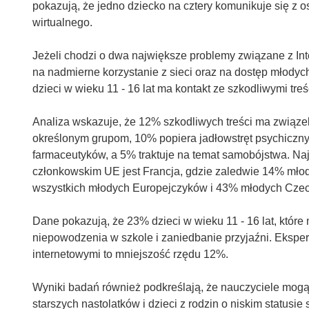
pokazują, że jedno dziecko na cztery komunikuje się z 
wirtualnego.
Jeżeli chodzi o dwa największe problemy związane z Inte
na nadmierne korzystanie z sieci oraz na dostęp młodych
dzieci w wieku 11 - 16 lat ma kontakt ze szkodliwymi treś
Analiza wskazuje, że 12% szkodliwych treści ma związ
określonym grupom, 10% popiera jadłowstręt psychiczn
farmaceutyków, a 5% traktuje na temat samobójstwa. Na
członkowskim UE jest Francja, gdzie zaledwie 14% młod
wszystkich młodych Europejczyków i 43% młodych Cze
Dane pokazują, że 23% dzieci w wieku 11 - 16 lat, które
niepowodzenia w szkole i zaniedbanie przyjaźni. Eksperc
internetowymi to mniejszość rzędu 12%.
Wyniki badań również podkreślają, że nauczyciele mogą
starszych nastolatków i dzieci z rodzin o niskim status