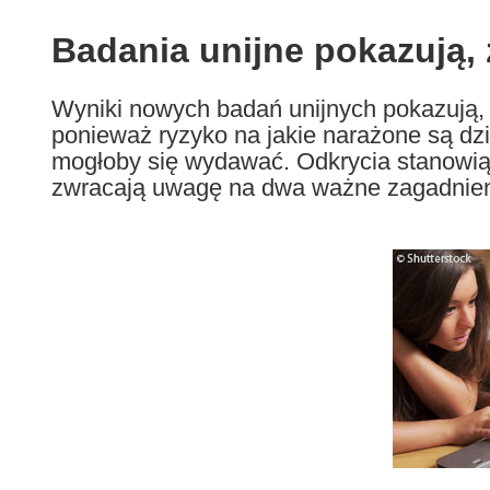
available
in
Badania unijne pokazują, 
the
following
Wyniki nowych badań unijnych pokazują, 
languages:
ponieważ ryzyko na jakie narażone są dzie
mogłoby się wydawać. Odkrycia stanowią
zwracają uwagę na dwa ważne zagadnienia