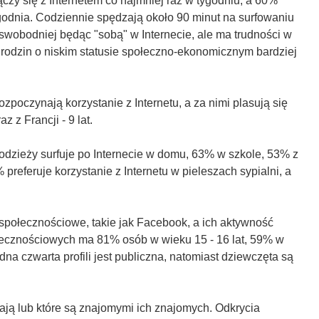
czy się z Internetem co najmniej raz w tygodniu, a 60%
ygodnia. Codziennie spędzają około 90 minut na surfowaniu
ę swobodniej będąc "sobą" w Internecie, ale ma trudności w
z rodzin o niskim statusie społeczno-ekonomicznym bardziej
rozpoczynają korzystanie z Internetu, a za nimi plasują się
z z Francji - 9 lat.
odzieży surfuje po Internecie w domu, 63% w szkole, 53% z
preferuje korzystanie z Internetu w pieleszach sypialni, a
 społecznościowe, takie jak Facebook, a ich aktywność
połecznościowych ma 81% osób w wieku 15 - 16 lat, 59% w
edna czwarta profili jest publiczna, natomiast dziewczęta są
nają lub które są znajomymi ich znajomych. Odkrycia