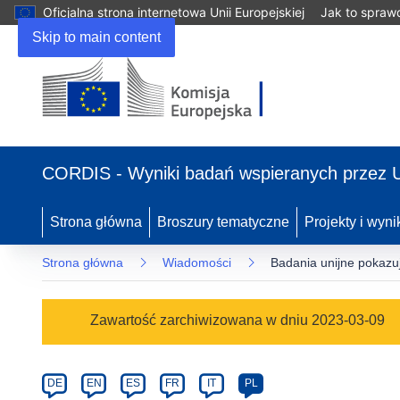
Oficjalna strona internetowa Unii Europejskiej
Jak to spraw
Skip to main content
(odnośnik
otworzy
CORDIS - Wyniki badań wspieranych przez 
się
w
nowym
Strona główna
Broszury tematyczne
Projekty i wyni
oknie)
Strona główna
Wiadomości
Badania unijne pokazuj
Article
Zawartość zarchiwizowana w dniu 2023-03-09
Category
Article
DE
EN
ES
FR
IT
PL