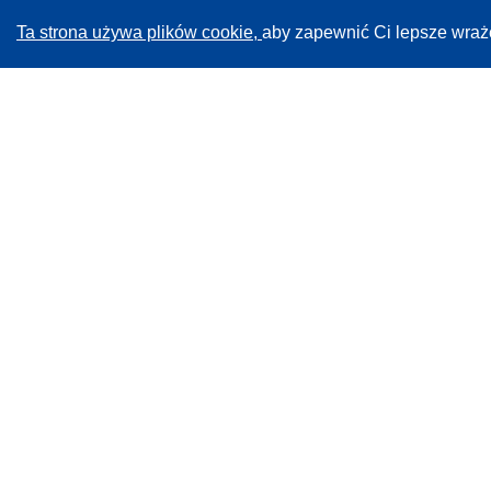
Ta strona używa plików cookie,
aby zapewnić Ci lepsze wraż
CORDIS - Wyniki badań wspieranych przez UE
Administratorem tej strony internetowej jest
Urząd
Publikacji Unii Europejskiej
Dostępność
Częściowo zautomatyzowana klasyfikacja projektów -
Informacja na temat wyjaśnialności