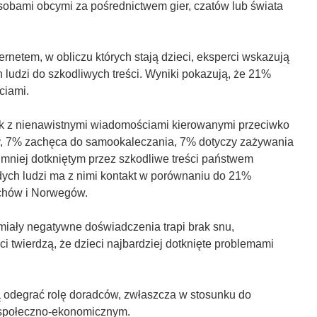
osobami obcymi za pośrednictwem gier, czatów lub świata
rnetem, w obliczu których stają dzieci, eksperci wskazują
 ludzi do szkodliwych treści. Wyniki pokazują, że 21%
ciami.
ek z nienawistnymi wiadomościami kierowanymi przeciwko
y, 7% zachęca do samookaleczania, 7% dotyczy zażywania
jmniej dotkniętym przez szkodliwe treści państwem
ych ludzi ma z nimi kontakt w porównaniu do 21%
chów i Norwegów.
 miały negatywne doświadczenia trapi brak snu,
i twierdzą, że dzieci najbardziej dotknięte problemami
 odegrać rolę doradców, zwłaszcza w stosunku do
ie społeczno-ekonomicznym.