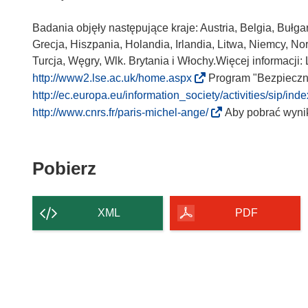
Badania objęły następujące kraje: Austria, Belgia, Bułgar
Grecja, Hiszpania, Holandia, Irlandia, Litwa, Niemcy, N
Turcja, Węgry, Wlk. Brytania i Włochy.Więcej informacji:
(
http://www2.lse.ac.uk/home.aspx
Program "Bezpiecznie
o
http://ec.europa.eu/information_society/activities/sip/in
d
(
http://www.cnrs.fr/paris-michel-ange/
Aby pobrać wynik
n
o
o
d
ś
n
Pobierz
Pobierz
n
o
zawartość
i
ś
strony
k
n
XML
PDF
o
i
t
k
w
o
o
t
r
w
z