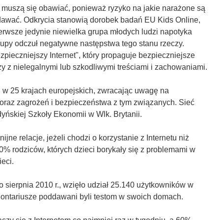
e muszą się obawiać, ponieważ ryzyko na jakie narażone są
wydawać. Odkrycia stanowią dorobek badań EU Kids Online,
rwsze jedynie niewielka grupa młodych ludzi napotyka
 grupy odczuł negatywne następstwa tego stanu rzeczy.
ieczniejszy Internet", który propaguje bezpieczniejsze
czy z nielegalnymi lub szkodliwymi treściami i zachowaniami.
 w 25 krajach europejskich, zwracając uwagę na
u oraz zagrożeń i bezpieczeństwa z tym związanych. Sieć
yńskiej Szkoły Ekonomii w Wlk. Brytanii.
jne relacje, jeżeli chodzi o korzystanie z Internetu niż
0% rodziców, których dzieci borykały się z problemami w
ieci.
 sierpnia 2010 r., wzięło udział 25.140 użytkowników w
olontariusze poddawani byli testom w swoich domach.