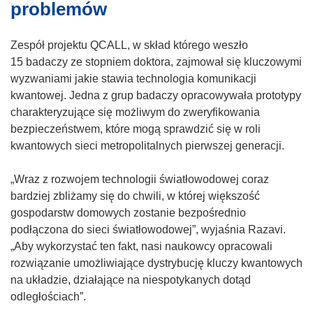
n
problemów
o
i
r
k
Zespół projektu QCALL, w skład którego weszło
z
o
15 badaczy ze stopniem doktora, zajmował się kluczowymi
y
t
wyzwaniami jakie stawia technologia komunikacji
s
w
kwantowej. Jedna z grup badaczy opracowywała prototypy
i
o
charakteryzujące się możliwym do zweryfikowania
ę
r
bezpieczeństwem, które mogą sprawdzić się w roli
w
z
kwantowych sieci metropolitalnych pierwszej generacji.
n
y
o
s
„Wraz z rozwojem technologii światłowodowej coraz
w
i
bardziej zbliżamy się do chwili, w której większość
y
ę
gospodarstw domowych zostanie bezpośrednio
m
w
podłączona do sieci światłowodowej”, wyjaśnia Razavi.
o
n
„Aby wykorzystać ten fakt, nasi naukowcy opracowali
k
o
rozwiązanie umożliwiające dystrybucję kluczy kwantowych
n
w
na układzie, działające na niespotykanych dotąd
i
y
odległościach”.
e
m