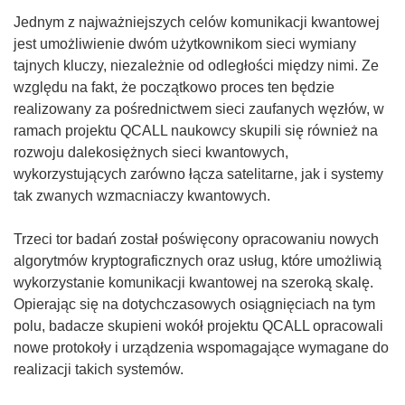
)
o
Jednym z najważniejszych celów komunikacji kwantowej
k
jest umożliwienie dwóm użytkownikom sieci wymiany
n
tajnych kluczy, niezależnie od odległości między nimi. Ze
i
względu na fakt, że początkowo proces ten będzie
e
realizowany za pośrednictwem sieci zaufanych węzłów, w
)
ramach projektu QCALL naukowcy skupili się również na
rozwoju dalekosiężnych sieci kwantowych,
wykorzystujących zarówno łącza satelitarne, jak i systemy
tak zwanych wzmacniaczy kwantowych.
Trzeci tor badań został poświęcony opracowaniu nowych
algorytmów kryptograficznych oraz usług, które umożliwią
wykorzystanie komunikacji kwantowej na szeroką skalę.
Opierając się na dotychczasowych osiągnięciach na tym
polu, badacze skupieni wokół projektu QCALL opracowali
nowe protokoły i urządzenia wspomagające wymagane do
realizacji takich systemów.