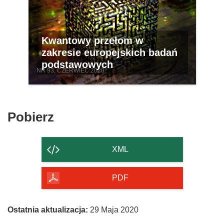
Kwantowy przełom w
zakresie europejskich badań
podstawowych
NR 93, CZERWIEC 2020
Pobierz
Pobierz
zawartość
strony
XML
PDF
Ostatnia aktualizacja:
29 Maja 2020