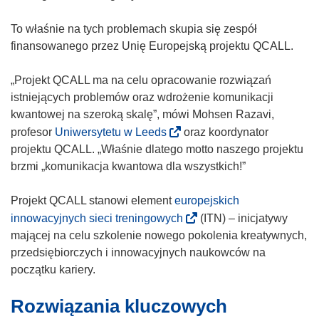
To właśnie na tych problemach skupia się zespół
finansowanego przez Unię Europejską projektu QCALL.
„Projekt QCALL ma na celu opracowanie rozwiązań
istniejących problemów oraz wdrożenie komunikacji
kwantowej na szeroką skalę”, mówi Mohsen Razavi,
(
profesor
Uniwersytetu w Leeds
oraz koordynator
o
projektu QCALL. „Właśnie dlatego motto naszego projektu
d
brzmi „komunikacja kwantowa dla wszystkich!”
n
o
Projekt QCALL stanowi element
europejskich
ś
(
innowacyjnych sieci treningowych
(ITN) – inicjatywy
n
o
mającej na celu szkolenie nowego pokolenia kreatywnych,
i
d
przedsiębiorczych i innowacyjnych naukowców na
k
n
początku kariery.
o
o
Rozwiązania kluczowych
t
ś
w