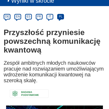
Wyniki w skrócie
Article
Category
Article
DE
EN
ES
FR
IT
PL
available
in
Przyszłość przyniesie
the
powszechną komunikację
following
languages:
kwantową
Zespół ambitnych młodych naukowców
pracuje nad rozwiązaniem umożliwiającym
wdrożenie komunikacji kwantowej na
szeroką skalę.
BADANIA
PODSTAWOWE