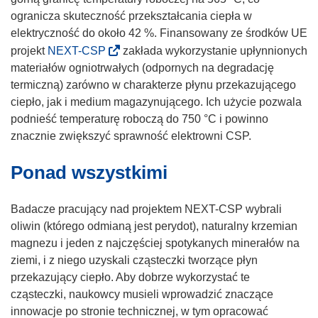
ogranicza skuteczność przekształcania ciepła w
elektryczność do około 42 %. Finansowany ze środków UE
(
projekt
NEXT-CSP
zakłada wykorzystanie upłynnionych
o
materiałów ogniotrwałych (odpornych na degradację
d
termiczną) zarówno w charakterze płynu przekazującego
n
ciepło, jak i medium magazynującego. Ich użycie pozwala
o
podnieść temperaturę roboczą do 750 °C i powinno
ś
znacznie zwiększyć sprawność elektrowni CSP.
n
Ponad wszystkimi
i
k
o
Badacze pracujący nad projektem NEXT-CSP wybrali
t
oliwin (którego odmianą jest perydot), naturalny krzemian
w
magnezu i jeden z najczęściej spotykanych minerałów na
o
ziemi, i z niego uzyskali cząsteczki tworzące płyn
r
przekazujący ciepło. Aby dobrze wykorzystać te
z
cząsteczki, naukowcy musieli wprowadzić znaczące
y
innowacje po stronie technicznej, w tym opracować