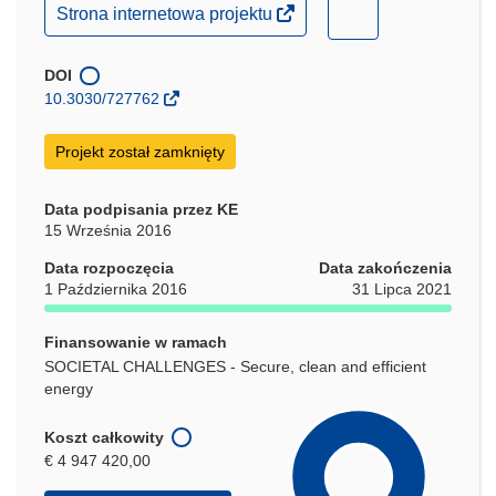
(odnośnik
(odnośnik
Strona internetowa projektu
otworzy
otworzy
się
się
w
DOI
nowym
w
10.3030/727762
oknie)
nowym
oknie)
Projekt został zamknięty
Data podpisania przez KE
15 Września 2016
Data rozpoczęcia
Data zakończenia
1 Października 2016
31 Lipca 2021
Finansowanie w ramach
SOCIETAL CHALLENGES - Secure, clean and efficient
energy
Koszt całkowity
€ 4 947 420,00