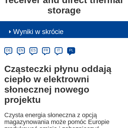
receiver and direct thermal
storage
Wyniki w skrócie
Article
Category
Article
DE
EN
ES
FR
IT
PL
available
in
Cząsteczki płynu oddają
the
ciepło w elektrowni
following
languages:
słonecznej nowego
projektu
Czysta energia słoneczna z opcją
magazynowania może pomóc Europie