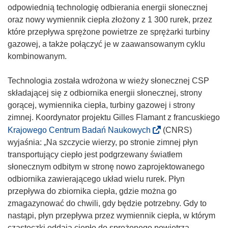
s
odpowiednią technologię odbierania energii słonecznej
i
oraz nowy wymiennik ciepła złożony z 1 300 rurek, przez
ę
które przepływa sprężone powietrze ze sprężarki turbiny
w
gazowej, a także połączyć je w zaawansowanym cyklu
n
kombinowanym.
o
w
Technologia została wdrożona w wieży słonecznej CSP
y
składającej się z odbiornika energii słonecznej, strony
m
gorącej, wymiennika ciepła, turbiny gazowej i strony
o
zimnej. Koordynator projektu Gilles Flamant z francuskiego
k
(
Krajowego Centrum Badań Naukowych
(CNRS)
n
o
wyjaśnia: „Na szczycie wierzy, po stronie zimnej płyn
i
d
transportujący ciepło jest podgrzewany światłem
e
n
słonecznym odbitym w stronę nowo zaprojektowanego
)
o
odbiornika zawierającego układ wielu rurek. Płyn
ś
przepływa do zbiornika ciepła, gdzie można go
n
zmagazynować do chwili, gdy będzie potrzebny. Gdy to
i
nastąpi, płyn przepływa przez wymiennik ciepła, w którym
k
cząsteczki oddają ciepło do sprężonego powietrza