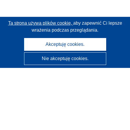
Ta strona używa plików cookie,
aby zapewnić Ci lepsze
wrażenia podczas przeglądania.
Akceptuję cookies.
Nie akceptuję cookies.
CORDIS - Wyniki badań wspieranych przez UE
Administratorem tej strony internetowej jest
Urząd
Publikacji Unii Europejskiej
Dostępność
Częściowo zautomatyzowana klasyfikacja projektów -
Informacja na temat wyjaśnialności