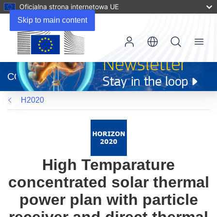
Oficjalna strona internetowa UE
Skip to main content
Menu
(odnośnik
otworzy
CORDIS
się
w
H2020
nowym
oknie)
High Temparature
concentrated solar thermal
power plan with particle