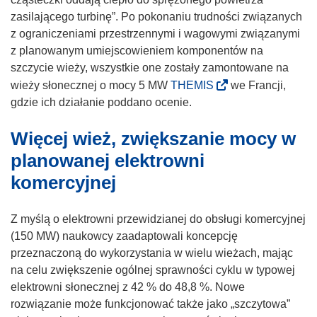
o
zasilającego turbinę”. Po pokonaniu trudności związanych
t
z ograniczeniami przestrzennymi i wagowymi związanymi
w
z planowanym umiejscowieniem komponentów na
o
szczycie wieży, wszystkie one zostały zamontowane na
r
(
wieży słonecznej o mocy 5 MW
THEMIS
we Francji,
z
o
gdzie ich działanie poddano ocenie.
y
d
Więcej wież, zwiększanie mocy w
s
n
i
o
planowanej elektrowni
ę
ś
komercyjnej
w
n
n
i
Z myślą o elektrowni przewidzianej do obsługi komercyjnej
o
k
(150 MW) naukowcy zaadaptowali koncepcję
w
o
przeznaczoną do wykorzystania w wielu wieżach, mając
y
t
na celu zwiększenie ogólnej sprawności cyklu w typowej
m
w
elektrowni słonecznej z 42 % do 48,8 %. Nowe
o
o
rozwiązanie może funkcjonować także jako „szczytowa”
k
r