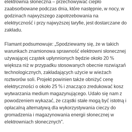
elektrownia słoneczna – przechowywać ciepło
n
z
zaabsorbowane podczas dnia, które następnie, w nocy, w
i
y
godzinach najwyższego zapotrzebowania na
e
s
elektryczność i przy najwyższej taryfie, jest dostarczane do
)
i
zakładu.
ę
w
Flamant podsumowuje: „Spodziewamy się, że w takich
n
warunkach znamionowa sprawność elektrowni słonecznej
o
używającej cząstek upłynnionych będzie około 20 %
w
większa niż w przypadku stosowanych obecnie rozwiązań
y
technologicznych, zakładających użycie w wieżach
m
roztworów soli. Projekt powinien także obniżyć cenę
o
elektryczności o około 25 % i znacząco zredukować kosz
k
wytwarzania medium magazynującego. Udało się nam z
n
powodzeniem wykazać, że cząstki stałe mogą być istotną i
i
opłacalną alternatywą dla wykorzystywania cieczy do
e
gromadzenia i magazynowania energii słonecznej w
)
elektrowniach słonecznych”.