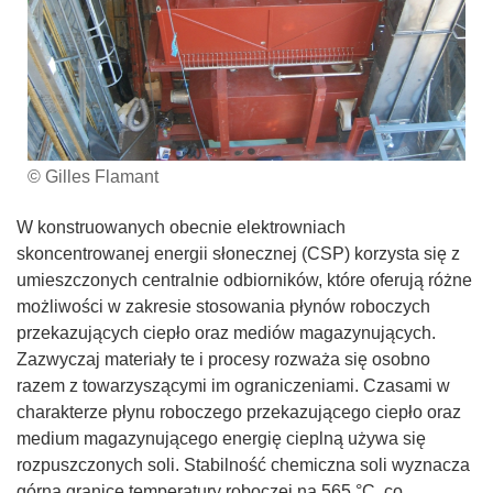
© Gilles Flamant
W konstruowanych obecnie elektrowniach
skoncentrowanej energii słonecznej (CSP) korzysta się z
umieszczonych centralnie odbiorników, które oferują różne
możliwości w zakresie stosowania płynów roboczych
przekazujących ciepło oraz mediów magazynujących.
Zazwyczaj materiały te i procesy rozważa się osobno
razem z towarzyszącymi im ograniczeniami. Czasami w
charakterze płynu roboczego przekazującego ciepło oraz
medium magazynującego energię cieplną używa się
rozpuszczonych soli. Stabilność chemiczna soli wyznacza
górną granicę temperatury roboczej na 565 °C, co