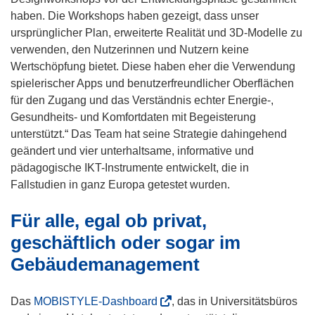
s
t
haben. Die Workshops haben gezeigt, dass unser
t
i
ursprünglicher Plan, erweiterte Realität und 3D-Modelle zu
e
n
verwenden, den Nutzerinnen und Nutzern keine
r
n
Wertschöpfung bietet. Diese haben eher die Verwendung
)
e
spielerischer Apps und benutzerfreundlicher Oberflächen
u
für den Zugang und das Verständnis echter Energie-,
e
Gesundheits- und Komfortdaten mit Begeisterung
m
unterstützt.“ Das Team hat seine Strategie dahingehend
F
geändert und vier unterhaltsame, informative und
e
pädagogische IKT-Instrumente entwickelt, die in
n
Fallstudien in ganz Europa getestet wurden.
s
Für alle, egal ob privat,
t
e
geschäftlich oder sogar im
r
Gebäudemanagement
)
(
Das
MOBISTYLE-Dashboard
, das in Universitätsbüros