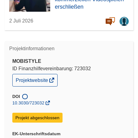
erschließen
2 Juli 2026
Projektinformationen
MOBISTYLE
ID Finanzhilfevereinbarung: 723032
(öffnet
Projektwebsite
in
neuem
Fenster)
DOI
10.3030/723032
Projekt abgeschlossen
EK-Unterschriftsdatum