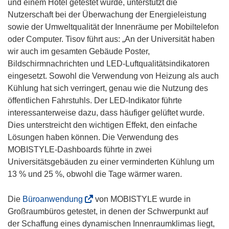
ö
und einem Hotel getestet wurde, unterstützt die
f
Nutzerschaft bei der Überwachung der Energieleistung
f
sowie der Umweltqualität der Innenräume per Mobiltelefon
n
oder Computer. Tisov führt aus: „An der Universität haben
e
wir auch im gesamten Gebäude Poster,
t
Bildschirmnachrichten und LED-Luftqualitätsindikatoren
i
eingesetzt. Sowohl die Verwendung von Heizung als auch
n
Kühlung hat sich verringert, genau wie die Nutzung des
n
öffentlichen Fahrstuhls. Der LED-Indikator führte
e
interessanterweise dazu, dass häufiger gelüftet wurde.
u
Dies unterstreicht den wichtigen Effekt, den einfache
e
Lösungen haben können. Die Verwendung des
m
MOBISTYLE-Dashboards führte in zwei
F
Universitätsgebäuden zu einer verminderten Kühlung um
e
13 % und 25 %, obwohl die Tage wärmer waren.
n
s
(
Die
Büroanwendung
von MOBISTYLE wurde in
t
ö
Großraumbüros getestet, in denen der Schwerpunkt auf
e
f
der Schaffung eines dynamischen Innenraumklimas liegt,