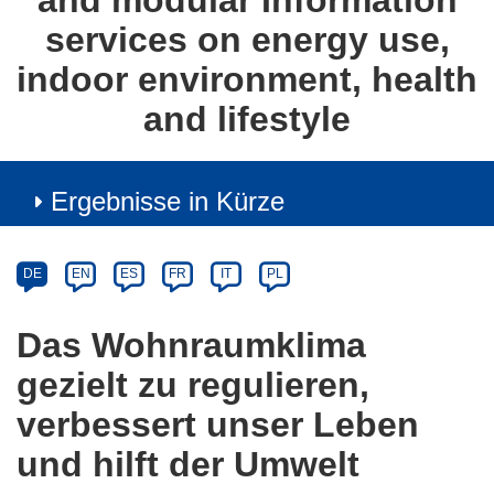
and modular Information
services on energy use,
indoor environment, health
and lifestyle
Ergebnisse in Kürze
Article
Category
Article
DE
EN
ES
FR
IT
PL
available
in
Das Wohnraumklima
the
gezielt zu regulieren,
following
languages:
verbessert unser Leben
und hilft der Umwelt