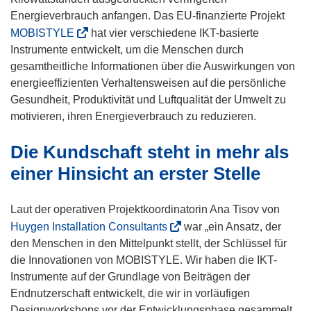
Energieverbrauch anfangen. Das EU-finanzierte Projekt
(
MOBISTYLE
hat vier verschiedene IKT-basierte
ö
Instrumente entwickelt, um die Menschen durch
f
gesamtheitliche Informationen über die Auswirkungen von
f
energieeffizienten Verhaltensweisen auf die persönliche
n
Gesundheit, Produktivität und Luftqualität der Umwelt zu
e
motivieren, ihren Energieverbrauch zu reduzieren.
t
Die Kundschaft steht in mehr als
i
n
einer Hinsicht an erster Stelle
n
e
Laut der operativen Projektkoordinatorin Ana Tisov von
u
(
Huygen Installation Consultants
war „ein Ansatz, der
e
ö
den Menschen in den Mittelpunkt stellt, der Schlüssel für
m
f
die Innovationen von MOBISTYLE. Wir haben die IKT-
F
f
Instrumente auf der Grundlage von Beiträgen der
e
n
Endnutzerschaft entwickelt, die wir in vorläufigen
n
e
Designworkshops vor der Entwicklungsphase gesammelt