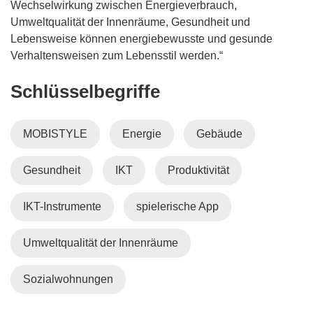
m
t
Wechselwirkung zwischen Energieverbrauch,
F
i
Umweltqualität der Innenräume, Gesundheit und
e
n
Lebensweise können energiebewusste und gesunde
n
n
Verhaltensweisen zum Lebensstil werden.“
s
e
Schlüsselbegriffe
t
u
e
e
r
m
MOBISTYLE
Energie
Gebäude
)
F
e
Gesundheit
IKT
Produktivität
n
s
t
IKT-Instrumente
spielerische App
e
r
Umweltqualität der Innenräume
)
Sozialwohnungen