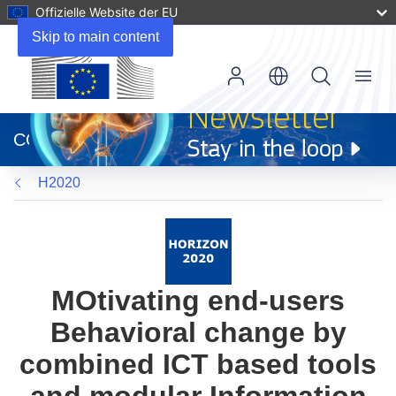
Offizielle Website der EU
Skip to main content
Menu
(öffnet
in
CORDIS
neuem
Fenster)
H2020
MOtivating end-users
Behavioral change by
combined ICT based tools