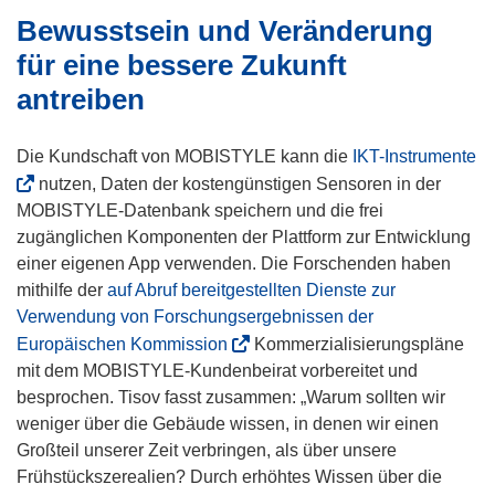
m
Bewusstsein und Veränderung
i
e
F
n
t
für eine bessere Zukunft
e
n
i
antreiben
n
e
n
s
u
n
t
(
Die Kundschaft von MOBISTYLE kann die
e
IKT-Instrumente
e
e
ö
m
nutzen, Daten der kostengünstigen Sensoren in der
u
r
f
F
MOBISTYLE-Datenbank speichern und die frei
e
)
f
e
zugänglichen Komponenten der Plattform zur Entwicklung
m
n
n
einer eigenen App verwenden. Die Forschenden haben
F
e
s
mithilfe der
auf Abruf bereitgestellten Dienste zur
e
t
t
Verwendung von Forschungsergebnissen der
n
i
e
(
s
Europäischen Kommission
Kommerzialisierungspläne
n
r
ö
t
mit dem MOBISTYLE-Kundenbeirat vorbereitet und
n
)
f
e
besprochen. Tisov fasst zusammen: „Warum sollten wir
e
f
r
weniger über die Gebäude wissen, in denen wir einen
u
n
)
Großteil unserer Zeit verbringen, als über unsere
e
e
Frühstückszerealien? Durch erhöhtes Wissen über die