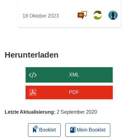
18 Oktober 2023
Den
Herunterladen
Inhalt
der
XML
Seite
herunterladen
PDF
Letzte Aktualisierung:
2 September 2020
Booklet
Mein Booklet