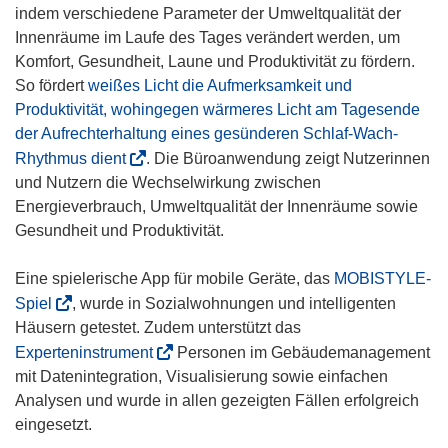
r
f
indem verschiedene Parameter der Umweltqualität der
)
n
Innenräume im Laufe des Tages verändert werden, um
e
Komfort, Gesundheit, Laune und Produktivität zu fördern.
t
So fördert
weißes Licht die Aufmerksamkeit und
i
Produktivität, wohingegen wärmeres Licht am Tagesende
n
der Aufrechterhaltung eines gesünderen Schlaf-Wach-
n
(
Rhythmus dient
. Die Büroanwendung zeigt Nutzerinnen
e
ö
und Nutzern die Wechselwirkung zwischen
u
f
Energieverbrauch, Umweltqualität der Innenräume sowie
e
f
Gesundheit und Produktivität.
m
n
F
e
Eine spielerische App für mobile Geräte, das
MOBISTYLE-
e
t
(
Spiel
, wurde in Sozialwohnungen und intelligenten
n
i
ö
Häusern getestet. Zudem unterstützt das
s
n
f
(
Experteninstrument
Personen im Gebäudemanagement
t
n
f
ö
mit Datenintegration, Visualisierung sowie einfachen
e
e
n
f
Analysen und wurde in allen gezeigten Fällen erfolgreich
r
u
e
f
eingesetzt.
)
e
t
n