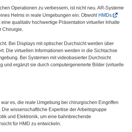
schen Operationen zu verbessern, ist nicht neu. AR-Systeme
(
y eines Helms in reale Umgebungen ein. Obwohl
HMDs
ö
eine qualitativ hochwertige Präsentation virtueller Inhalte
f
r Chirurgie.
f
n
cht. Bei Displays mit optischer Durchsicht werden über
e
t. Die virtuellen Informationen werden in die Sichtachse
t
Umgebung. Bei Systemen mit videobasierter Durchsicht
i
 und ergänzt sie durch computergenerierte Bilder (virtuelle
n
n
e
u
e
war es, die reale Umgebung bei chirurgischen Eingriffen
m
. Die wissenschaftliche Expertise der Arbeitsgruppe
F
Optik und Elektronik, um eine bahnbrechende
e
hsicht für HMD zu entwickeln.
n