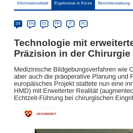
Informationsblatt
Ergebnisse in Kürze
Berichterstattung
Article
Category
Article
DE
EN
ES
FR
IT
PL
available
in
Technologie mit erweiterte
the
Präzision in der Chirurgie
following
languages:
Medizinische Bildgebungsverfahren wie 
aber auch die präoperative Planung und F
europäisches Projekt stattete nun eine in
HMD) mit Erweiterter Realität (augmented 
Echtzeit-Führung bei chirurgischen Eingri
GESUNDHEIT