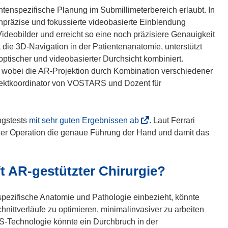
s
enspezifische Planung im Submillimeterbereich erlaubt. In
t
präzise und fokussierte videobasierte Einblendung
e
Videobilder und erreicht so eine noch präzisiere Genauigkeit
r
 die 3D-Navigation in der Patientenanatomie, unterstützt
)
ptischer und videobasierter Durchsicht kombiniert.
, wobei die AR-Projektion durch Kombination verschiedener
Projektkoordinator von VOSTARS und Dozent für
(
ngstests
mit sehr guten Ergebnissen ab
. Laut Ferrari
ö
 der Operation die genaue Führung der Hand und damit das
f
f
 AR-gestützter Chirurgie?
n
e
t
spezifische Anatomie und Pathologie einbezieht, könnte
i
nittverläufe zu optimieren, minimalinvasiver zu arbeiten
n
-Technologie könnte ein Durchbruch in der