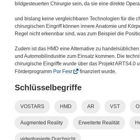
bildgesteuerten Chirurgie sein, da sie eine direkte Oper
und bislang keine vergleichbaren Technologien für die c
chirurgischen Eingriff können innere Anatomie und Körpe
Regel nicht erkennbar sind, was zum Beispiel die Positi
Zudem ist das HMD eine Alternative zu handelsüblichen
und Automobilindustrie zum Einsatz kommen. Die techn
chirurgische Eingriffe wurde über das Projekt ARTS4.0 
(
Förderprogramm
Por Fesr
finanziert wurde.
ö
Schlüsselbegriffe
f
f
n
VOSTARS
HMD
AR
VST
O
e
t
Augmented Reality
Erweiterte Realität
H
i
n
n
videobasierte Durchsicht