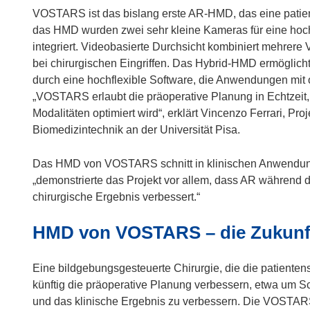
e
VOSTARS ist das bislang erste AR-HMD, das eine patient
t
das HMD wurden zwei sehr kleine Kameras für eine hoch
i
integriert. Videobasierte Durchsicht kombiniert mehrere 
n
bei chirurgischen Eingriffen. Das Hybrid-HMD ermöglicht
n
durch eine hochflexible Software, die Anwendungen mit o
e
„VOSTARS erlaubt die präoperative Planung in Echtzeit
u
Modalitäten optimiert wird“, erklärt Vincenzo Ferrari, 
e
Biomedizintechnik an der Universität Pisa.
m
F
Das HMD von VOSTARS schnitt in klinischen Anwendu
e
„demonstrierte das Projekt vor allem, dass AR während
n
chirurgische Ergebnis verbessert.“
s
HMD von VOSTARS – die Zukunft
t
e
r
Eine bildgebungsgesteuerte Chirurgie, die die patienten
)
künftig die präoperative Planung verbessern, etwa um Sch
und das klinische Ergebnis zu verbessern. Die VOSTARS