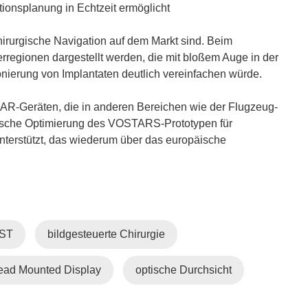
n
ationsplanung in Echtzeit ermöglicht
e
u
hirurgische Navigation auf dem Markt sind. Beim
e
rregionen dargestellt werden, die mit bloßem Auge in der
m
onierung von Implantaten deutlich vereinfachen würde.
F
e
 AR-Geräten, die in anderen Bereichen wie der Flugzeug-
n
ische Optimierung des VOSTARS-Prototypen für
s
unterstützt, das wiederum über das europäische
t
e
r
)
ST
bildgesteuerte Chirurgie
ead Mounted Display
optische Durchsicht