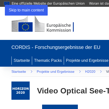
Eine offizielle Website der Europäischen Union
Woran ist d
Skip to main content
(öffnet
in
CORDIS - Forschungsergebnisse der EU
neuem
Fenster)
Startseite
Thematic Packs
Projekte und Ergebnisse
Startseite
Projekte und Ergebnisse
H2020
V
Video Optical See