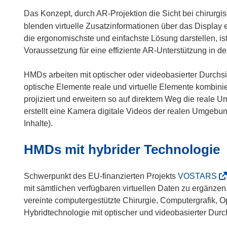
Das Konzept, durch AR-Projektion die Sicht bei chirurgi
blenden virtuelle Zusatzinformationen über das Displa
die ergonomischste und einfachste Lösung darstellen, ist 
Voraussetzung für eine effiziente AR-Unterstützung in de
HMDs arbeiten mit optischer oder videobasierter Durchsi
optische Elemente reale und virtuelle Elemente kombinier
projiziert und erweitern so auf direktem Weg die reale 
erstellt eine Kamera digitale Videos der realen Umgebung
Inhalte).
HMDs mit hybrider Technologie
(
Schwerpunkt des EU-finanzierten Projekts
VOSTARS
ö
mit sämtlichen verfügbaren virtuellen Daten zu ergänzen
f
vereinte computergestützte Chirurgie, Computergrafik, 
f
Hybridtechnologie mit optischer und videobasierter Durc
n