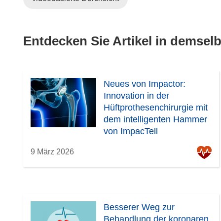
e
u
e
Entdecken Sie Artikel in demse
m
F
e
n
Neues von Impactor:
s
Innovation in der
t
Hüftprothesenchirurgie mit
e
dem intelligenten Hammer
r
von ImpacTell
)
9 März 2026
Besserer Weg zur
Behandlung der koronaren