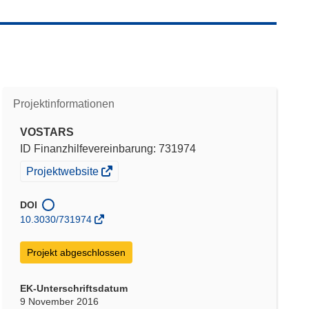
Projektinformationen
VOSTARS
ID Finanzhilfevereinbarung: 731974
(öffnet
Projektwebsite
in
neuem
DOI
Fenster)
10.3030/731974
Projekt abgeschlossen
EK-Unterschriftsdatum
9 November 2016