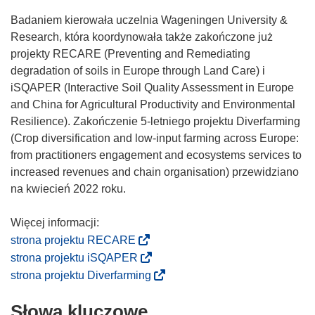
Badaniem kierowała uczelnia Wageningen University &
Research, która koordynowała także zakończone już
projekty RECARE (Preventing and Remediating
degradation of soils in Europe through Land Care) i
iSQAPER (Interactive Soil Quality Assessment in Europe
and China for Agricultural Productivity and Environmental
Resilience). Zakończenie 5-letniego projektu Diverfarming
(Crop diversification and low-input farming across Europe:
from practitioners engagement and ecosystems services to
increased revenues and chain organisation) przewidziano
na kwiecień 2022 roku.
(
strona projektu RECARE
o
(
strona projektu iSQAPER
d
o
(
strona projektu Diverfarming
n
d
o
o
Słowa kluczowe
n
d