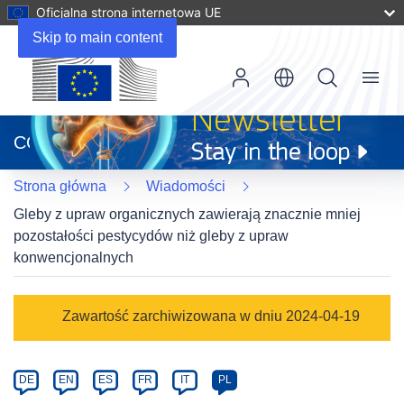
Oficjalna strona internetowa UE
Skip to main content
Menu
(odnośnik
otworzy
CORDIS
się
w
Strona główna
Wiadomości
nowym
oknie)
Gleby z upraw organicznych zawierają znacznie mniej
pozostałości pestycydów niż gleby z upraw
konwencjonalnych
Article
Zawartość zarchiwizowana w dniu 2024-04-19
Category
Article
DE
EN
ES
FR
IT
PL
available