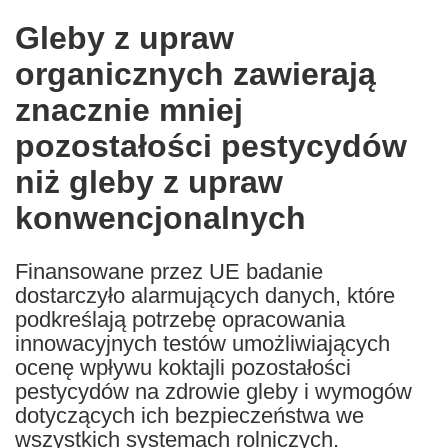
in
Gleby z upraw
the
organicznych zawierają
following
languages:
znacznie mniej
pozostałości pestycydów
niż gleby z upraw
konwencjonalnych
Finansowane przez UE badanie
dostarczyło alarmujących danych, które
podkreślają potrzebę opracowania
innowacyjnych testów umożliwiających
ocenę wpływu koktajli pozostałości
pestycydów na zdrowie gleby i wymogów
dotyczących ich bezpieczeństwa we
wszystkich systemach rolniczych.