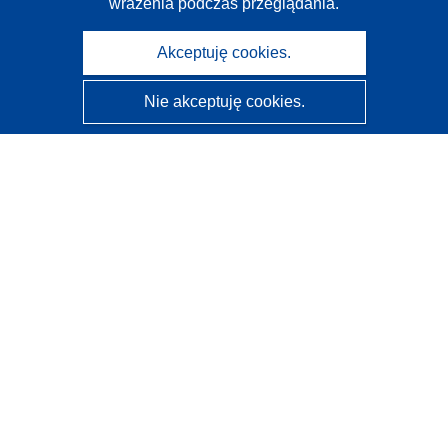
wrażenia podczas przeglądania.
Akceptuję cookies.
Nie akceptuję cookies.
CORDIS - Wyniki badań wspieranych przez UE
Administratorem tej strony internetowej jest
Urząd
Publikacji Unii Europejskiej
Dostępność
Częściowo zautomatyzowana klasyfikacja projektów -
Informacja na temat wyjaśnialności
Kontakt
Skontaktuj się z naszym punktem Help Desk