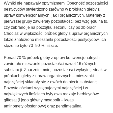
Wyniki nie napawały optymizmem. Obecność pozostałości
w
pestycydów stwierdzono zarówno w próbkach gleby z
y
upraw konwencjonalnych, jak i organicznych. Materiały z
m
pierwszej grupy zawierały pozostałości bez względu na to,
o
czy zebrano je na początku sezonu, czy po zbiorach.
k
Chociaż w większości próbek gleby z upraw organicznych
n
także znaleziono mieszanki pozostałości pestycydów, ich
i
stężenie było 70–90 % niższe.
e
)
Ponad 70 % próbek gleby z upraw konwencjonalnych
zawierało mieszanki pozostałości nawet 16 różnych
substancji. Znacznie mniej pozostałości wykryto jednak w
próbkach gleby z upraw organicznych – mieszanki
najczęściej składały się z dwóch do pięciu substancji.
Pozostałościami występującymi najczęściej i w
największych ilościach były dwa rodzaje herbicydów:
glifosat (i jego główny metabolit – kwas
aminometylofosfonowy) oraz pendimetalina.