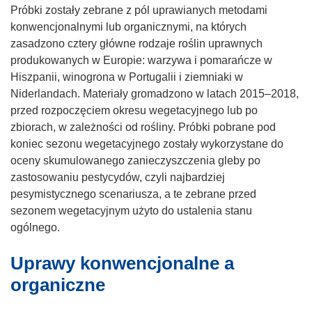
n
Próbki zostały zebrane z pól uprawianych metodami
o
konwencjonalnymi lub organicznymi, na których
ś
zasadzono cztery główne rodzaje roślin uprawnych
n
produkowanych w Europie: warzywa i pomarańcze w
i
Hiszpanii, winogrona w Portugalii i ziemniaki w
k
Niderlandach. Materiały gromadzono w latach 2015–2018,
o
przed rozpoczęciem okresu wegetacyjnego lub po
t
zbiorach, w zależności od rośliny. Próbki pobrane pod
w
koniec sezonu wegetacyjnego zostały wykorzystane do
o
oceny skumulowanego zanieczyszczenia gleby po
r
zastosowaniu pestycydów, czyli najbardziej
z
pesymistycznego scenariusza, a te zebrane przed
y
sezonem wegetacyjnym użyto do ustalenia stanu
s
ogólnego.
i
Uprawy konwencjonalne a
ę
w
organiczne
n
o