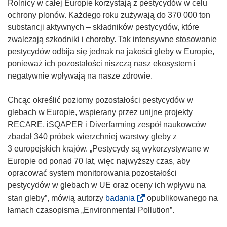
Rolnicy w całej Europie korzystają z pestycydów w celu
ochrony plonów. Każdego roku zużywają do 370 000 ton
substancji aktywnych – składników pestycydów, które
zwalczają szkodniki i choroby. Tak intensywne stosowanie
pestycydów odbija się jednak na jakości gleby w Europie,
ponieważ ich pozostałości niszczą nasz ekosystem i
negatywnie wpływają na nasze zdrowie.
Chcąc określić poziomy pozostałości pestycydów w
glebach w Europie, wspierany przez unijne projekty
RECARE, iSQAPER i Diverfarming zespół naukowców
zbadał 340 próbek wierzchniej warstwy gleby z
3 europejskich krajów. „Pestycydy są wykorzystywane w
Europie od ponad 70 lat, więc najwyższy czas, aby
opracować system monitorowania pozostałości
pestycydów w glebach w UE oraz oceny ich wpływu na
(
stan gleby”, mówią autorzy
badania
opublikowanego na
o
łamach czasopisma „Environmental Pollution”.
d