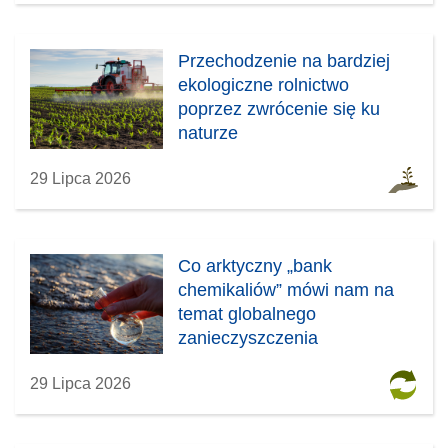
m
y
w
o
m
y
Przechodzenie na bardziej
k
o
m
ekologiczne rolnictwo
n
k
o
poprzez zwrócenie się ku
i
n
k
naturze
e
i
n
)
e
i
29 Lipca 2026
)
e
)
Co arktyczny „bank
chemikaliów” mówi nam na
temat globalnego
zanieczyszczenia
29 Lipca 2026