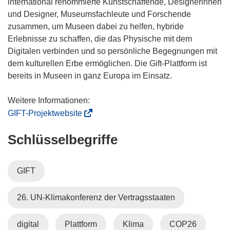
international renommierte Kunstschaffende, Designerinnen
und Designer, Museumsfachleute und Forschende
zusammen, um Museen dabei zu helfen, hybride
Erlebnisse zu schaffen, die das Physische mit dem
Digitalen verbinden und so persönliche Begegnungen mit
dem kulturellen Erbe ermöglichen. Die Gift-Plattform ist
bereits in Museen in ganz Europa im Einsatz.
(
GIFT-Projektwebsite
ö
Schlüsselbegriffe
f
f
n
GIFT
e
t
26. UN-Klimakonferenz der Vertragsstaaten
i
n
n
digital
Plattform
Klima
COP26