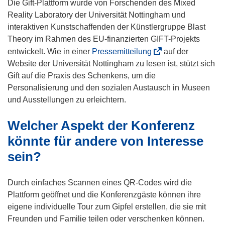
Die Gift-Plattform wurde von Forschenden des Mixed
Reality Laboratory der Universität Nottingham und
interaktiven Kunstschaffenden der Künstlergruppe Blast
Theory im Rahmen des EU-finanzierten GIFT-Projekts
(
entwickelt. Wie in einer
Pressemitteilung
auf der
ö
Website der Universität Nottingham zu lesen ist, stützt sich
f
Gift auf die Praxis des Schenkens, um die
f
Personalisierung und den sozialen Austausch in Museen
n
und Ausstellungen zu erleichtern.
e
Welcher Aspekt der Konferenz
t
i
könnte für andere von Interesse
n
sein?
n
e
Durch einfaches Scannen eines QR-Codes wird die
u
Plattform geöffnet und die Konferenzgäste können ihre
e
eigene individuelle Tour zum Gipfel erstellen, die sie mit
m
Freunden und Familie teilen oder verschenken können.
F