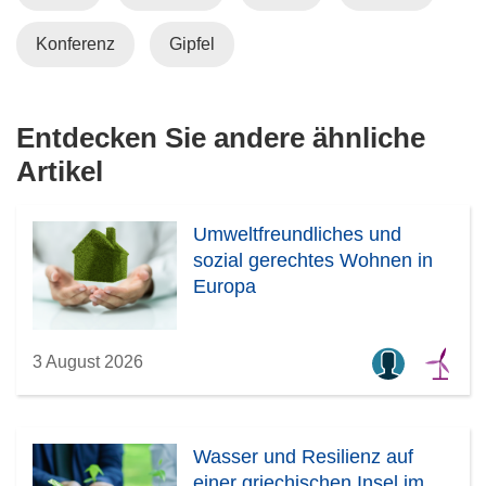
e
u
Konferenz
Gipfel
e
m
F
Entdecken Sie andere ähnliche
e
Artikel
n
s
t
Umweltfreundliches und
e
sozial gerechtes Wohnen in
r
Europa
)
3 August 2026
Wasser und Resilienz auf
einer griechischen Insel im