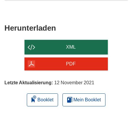
Den
Herunterladen
Inhalt
der
XML
Seite
herunterladen
PDF
Letzte Aktualisierung:
12 November 2021
Booklet
Mein Booklet