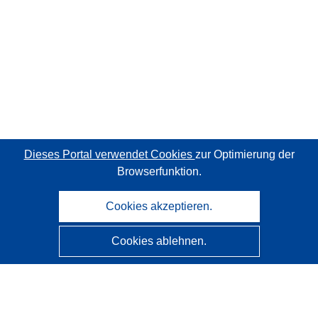
Dieses Portal verwendet Cookies
zur Optimierung der
Browserfunktion.
Cookies akzeptieren.
Cookies ablehnen.
CORDIS - Forschungsergebnisse der EU
Diese Website wird vom
Amt für Veröffentlichungen der
Europäischen Union
verwaltet.