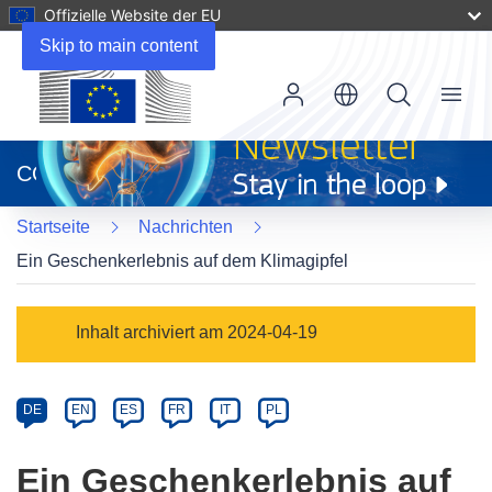
Offizielle Website der EU
Skip to main content
Menu
(öffnet
in
CORDIS
neuem
Fenster)
Startseite
Nachrichten
Ein Geschenkerlebnis auf dem Klimagipfel
Article
Inhalt archiviert am 2024-04-19
Category
Article
DE
EN
ES
FR
IT
PL
available
in
Ein Geschenkerlebnis auf
the