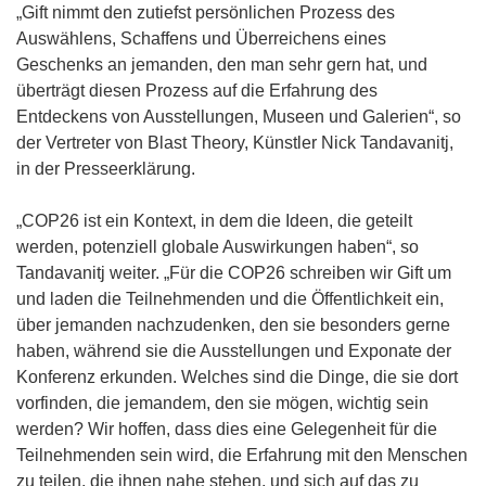
„Gift nimmt den zutiefst persönlichen Prozess des
e
Auswählens, Schaffens und Überreichens eines
n
Geschenks an jemanden, den man sehr gern hat, und
s
überträgt diesen Prozess auf die Erfahrung des
t
Entdeckens von Ausstellungen, Museen und Galerien“, so
e
der Vertreter von Blast Theory, Künstler Nick Tandavanitj,
r
in der Presseerklärung.
)
„COP26 ist ein Kontext, in dem die Ideen, die geteilt
werden, potenziell globale Auswirkungen haben“, so
Tandavanitj weiter. „Für die COP26 schreiben wir Gift um
und laden die Teilnehmenden und die Öffentlichkeit ein,
über jemanden nachzudenken, den sie besonders gerne
haben, während sie die Ausstellungen und Exponate der
Konferenz erkunden. Welches sind die Dinge, die sie dort
vorfinden, die jemandem, den sie mögen, wichtig sein
werden? Wir hoffen, dass dies eine Gelegenheit für die
Teilnehmenden sein wird, die Erfahrung mit den Menschen
zu teilen, die ihnen nahe stehen, und sich auf das zu