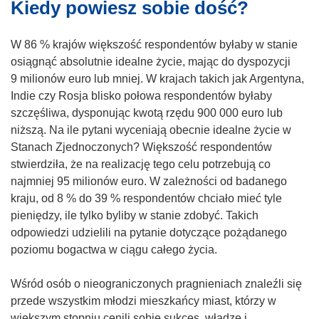
Kiedy powiesz sobie dość?
z
y
s
W 86 % krajów większość respondentów byłaby w stanie
i
osiągnąć absolutnie idealne życie, mając do dyspozycji
ę
9 milionów euro lub mniej. W krajach takich jak Argentyna,
w
Indie czy Rosja blisko połowa respondentów byłaby
n
szczęśliwa, dysponując kwotą rzędu 900 000 euro lub
o
niższą. Na ile pytani wyceniają obecnie idealne życie w
w
Stanach Zjednoczonych? Większość respondentów
y
stwierdziła, że na realizację tego celu potrzebują co
m
najmniej 95 milionów euro. W zależności od badanego
o
kraju, od 8 % do 39 % respondentów chciało mieć tyle
k
pieniędzy, ile tylko byliby w stanie zdobyć. Takich
n
odpowiedzi udzielili na pytanie dotyczące pożądanego
i
poziomu bogactwa w ciągu całego życia.
e
)
Wśród osób o nieograniczonych pragnieniach znaleźli się
przede wszystkim młodzi mieszkańcy miast, którzy w
większym stopniu cenili sobie sukces, władzę i