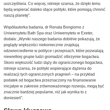
ś
uszczęśliwia. Co więcej, istnieje szansa, że dzięki temu
n
będą wspierać daleko idące polityki, które pomogą chronić
i
naszą planetę”.
k
o
Współautorka badania, dr Renata Bongiorno z
t
Uniwersytetu Bath Spa oraz Uniwersytetu w Exeter,
w
dodała: „Wyniki naszego badania dobitnie pokazują, że
o
poglądy większości niekoniecznie znajdują
r
odzwierciedlenie w polityce i przepisach, które pozwalają
z
niewielkiej grupie ludzi gromadzić olbrzymie bogactwa.
y
Skoro większość ludzi dąży do ograniczonego bogactwa,
s
istnieje szansa, że polityki wspierające dążenia do
i
realizacji tych ograniczonych pragnień – na przykład
ę
podatek od bogactwa przeznaczony na finansowanie
w
inicjatyw w zakresie zrównoważonego rozwoju, mogą być
n
znacznie bardziej popularne, niż jak wynika to z
o
doniesień”.
w
y