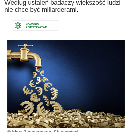
Według ustaleń badaczy większość ludzi
nie chce być miliarderami.
BADANIA
PODSTAWOWE