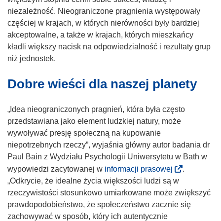
niezależność. Nieograniczone pragnienia występowały
częściej w krajach, w których nierówności były bardziej
akceptowalne, a także w krajach, których mieszkańcy
kładli większy nacisk na odpowiedzialność i rezultaty grup
niż jednostek.
Dobre wieści dla naszej planety
„Idea nieograniczonych pragnień, która była często
przedstawiana jako element ludzkiej natury, może
wywoływać presję społeczną na kupowanie
niepotrzebnych rzeczy”, wyjaśnia główny autor badania dr
Paul Bain z Wydziału Psychologii Uniwersytetu w Bath w
(
wypowiedzi zacytowanej w
informacji prasowej
.
o
„Odkrycie, że idealne życia większości ludzi są w
d
rzeczywistości stosunkowo umiarkowane może zwiększyć
n
prawdopodobieństwo, że społeczeństwo zacznie się
o
zachowywać w sposób, który ich autentycznie