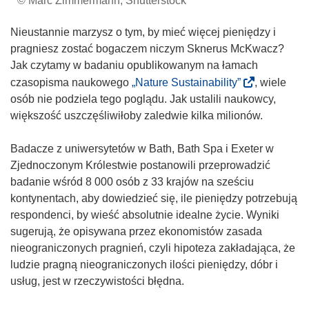
© Marc Zimmermann, Shutterstock
Nieustannie marzysz o tym, by mieć więcej pieniędzy i
pragniesz zostać bogaczem niczym Sknerus McKwacz?
Jak czytamy w badaniu opublikowanym na łamach
(
czasopisma naukowego
„Nature Sustainability”
, wiele
o
osób nie podziela tego poglądu. Jak ustalili naukowcy,
d
większość uszczęśliwiłoby zaledwie kilka milionów.
n
o
Badacze z uniwersytetów w Bath, Bath Spa i Exeter w
ś
Zjednoczonym Królestwie postanowili przeprowadzić
n
badanie wśród 8 000 osób z 33 krajów na sześciu
i
kontynentach, aby dowiedzieć się, ile pieniędzy potrzebują
k
respondenci, by wieść absolutnie idealne życie. Wyniki
o
sugerują, że opisywana przez ekonomistów zasada
t
nieograniczonych pragnień, czyli hipoteza zakładająca, że
w
ludzie pragną nieograniczonych ilości pieniędzy, dóbr i
o
usług, jest w rzeczywistości błędna.
r