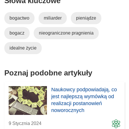
Słowa kluczowe
m
o
bogactwo
miliarder
pieniądze
k
n
bogacz
nieograniczone pragnienia
i
e
)
idealne życie
Poznaj podobne artykuły
Naukowcy podpowiadają, co
jest najlepszą wymówką od
realizacji postanowień
noworocznych
9 Stycznia 2024