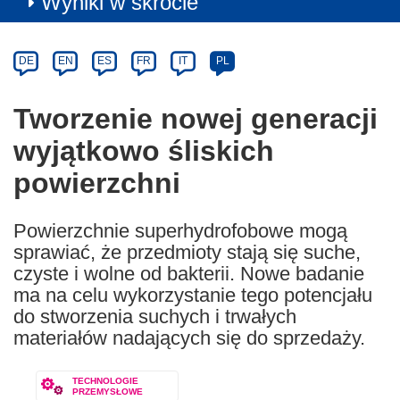
Wyniki w skrócie
Article
Category
Article
DE
EN
ES
FR
IT
PL
available
in
Tworzenie nowej generacji
the
wyjątkowo śliskich
following
languages:
powierzchni
Powierzchnie superhydrofobowe mogą
sprawiać, że przedmioty stają się suche,
czyste i wolne od bakterii. Nowe badanie
ma na celu wykorzystanie tego potencjału
do stworzenia suchych i trwałych
materiałów nadających się do sprzedaży.
TECHNOLOGIE
PRZEMYSŁOWE