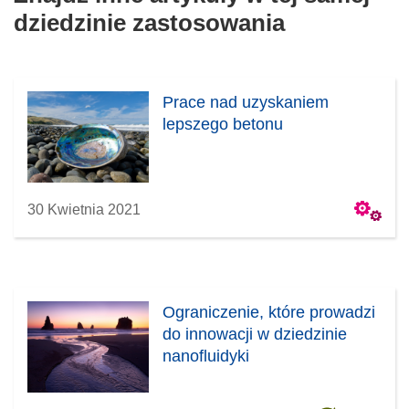
dziedzinie zastosowania
k
i
n
ę
i
w
e
n
Prace nad uzyskaniem
)
o
lepszego betonu
w
y
m
o
30 Kwietnia 2021
k
n
i
e
)
Ograniczenie, które prowadzi
do innowacji w dziedzinie
nanofluidyki