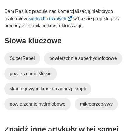
i
k
Sam Ras już pracuje nad komercjalizacją niektórych
o
(
materiałów
suchych i trwałych
w trakcie projektu przy
t
o
pomocy z techniki mikrostrukturyzacji.
w
d
Słowa kluczowe
o
n
r
o
z
ś
SuperRepel
powierzchnie superhydrofobowe
y
n
s
i
powierzchnie śliskie
i
k
ę
o
w
t
skaningowy mikroskop adhezji kropli
n
w
o
o
powierzchnie hydrofobowe
mikroprzepływy
w
r
y
z
m
y
Znajdź inne artykuły w tej samej
o
s