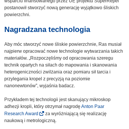
z
wsparciu finansowanego przez UE projektu SuperRepel
s
y
postanowił stworzyć nową generację wyjątkowo śliskich
i
s
powierzchni.
ę
i
Nagradzana technologia
w
ę
n
w
o
n
Aby móc stworzyć nowe śliskie powierzchnie, Ras musiał
w
o
najpierw opracować nowe technologie wytwarzania takich
y
w
materiałów. „Rozpoczęliśmy od opracowania szeregu
m
y
technik opartych na siłach do mapowania i skanowania
o
m
heterogeniczności zwilżania oraz pomiaru sił tarcia i
k
o
przylegania kropel z precyzją na poziomie
n
k
nanonewtonów”, wyjaśnia badacz.
i
n
e
i
Przykładem tej technologii jest skanujący mikroskop
)
e
adhezji kropli, który otrzymał nagrodę
Anton Paar
)
(
Research Award
za wyróżniającą się realizację
o
naukową i metrologiczną.
d