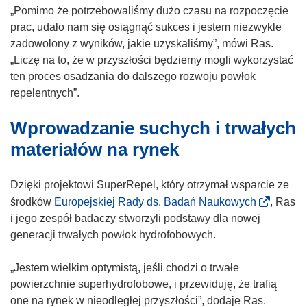
n
„Pomimo że potrzebowaliśmy dużo czasu na rozpoczęcie
i
prac, udało nam się osiągnąć sukces i jestem niezwykle
e
zadowolony z wyników, jakie uzyskaliśmy”, mówi Ras.
)
„Liczę na to, że w przyszłości będziemy mogli wykorzystać
ten proces osadzania do dalszego rozwoju powłok
repelentnych”.
Wprowadzanie suchych i trwałych
materiałów na rynek
Dzięki projektowi SuperRepel, który otrzymał wsparcie ze
(
środków
Europejskiej Rady ds. Badań Naukowych
, Ras
o
i jego zespół badaczy stworzyli podstawy dla nowej
d
generacji trwałych powłok hydrofobowych.
n
o
„Jestem wielkim optymistą, jeśli chodzi o trwałe
ś
powierzchnie superhydrofobowe, i przewiduję, że trafią
n
one na rynek w nieodległej przyszłości”, dodaje Ras.