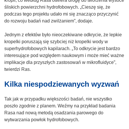
kropli, co według Rasa otwiera drogę do tworzenia wysoce
o
o
śliskich powierzchni hydrofobowych. „Cieszę się, że
w
t
podczas tego projektu udało mi się znacząco przyczynić
y
w
do rozwoju badań nad zwilżaniem”, dodaje.
m
o
o
r
Jednym z efektów było nieoczekiwane odkrycie, że lepkie
k
z
kropelki poruszają się szybciej niż kropelki wody w
n
y
superhydrofobowych kapilarach. „To odkrycie jest bardzo
i
s
interesujące pod względem naukowym i może mieć ważne
e
i
implikacje dla przyszłych zastosowań w mikrofluidyce”,
)
ę
twierdzi Ras.
w
Kilka niespodziewanych wyzwań
n
o
w
Tak jak w przypadku większości badań, nie wszystko
y
poszło zgodnie z planem. Weźmy na przykład badania
m
Rasa nad nową metodą osadzania parowego do
o
wytwarzania powłok hydrofobowych.
k