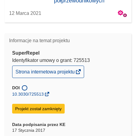
półprzewodnikowych
12 Marca 2021
Informacje na temat projektu
SuperRepel
Identyfikator umowy o grant: 725513
(odnośnik
Strona internetowa projektu
otworzy
się
w
DOI
nowym
10.3030/725513
oknie)
Projekt został zamknięty
Data podpisania przez KE
17 Stycznia 2017