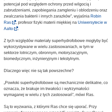
potencjał pod względem ochrony przed wilgocią i
zabrudzeniami, zapobiegania zamgleniu i oblodzeniu oraz
zwalczania bakterii i innych zarazków”, wyjaśnia
Robin
(
Ras
, profesor fizyki materii miękkiej na
Uniwersytecie w
o
(
Aalto
.
d
o
n
d
Z tych względów materiały superhydrofobowe mogłyby być
o
n
wykorzystywane w wielu zastosowaniach, w tym w
ś
o
sektorze lotniczym, obronnym, motoryzacyjnym,
n
ś
biomedycznym, inżynieryjnym i tekstylnym.
i
n
k
i
Dlaczego więc nie są tak powszechne?
o
k
t
o
„Powłoki superhydrofobowe są mechanicznie delikatne, co
w
t
oznacza, że brakuje im trwałości i wytrzymałości
o
w
wymaganej w wielu z tych zastosowań”, mówi Ras.
r
o
z
r
Są to wyzwania, z którymi Ras chce się uporać. Przy
y