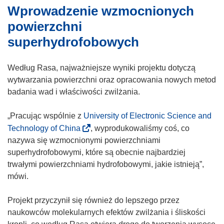
Wprowadzenie wzmocnionych
n
o
powierzchni
ś
superhydrofobowych
n
i
Według Rasa, najważniejsze wyniki projektu dotyczą
k
wytwarzania powierzchni oraz opracowania nowych metod
o
badania wad i właściwości zwilżania.
t
w
„Pracując wspólnie z
University of Electronic Science and
o
(
Technology of China
r
, wyprodukowaliśmy coś, co
o
nazywa się wzmocnionymi powierzchniami
z
d
superhydrofobowymi, które są obecnie najbardziej
y
n
trwałymi powierzchniami hydrofobowymi, jakie istnieją”,
s
o
mówi.
i
ś
ę
n
Projekt przyczynił się również do lepszego przez
w
i
naukowców molekularnych efektów zwilżania i śliskości
n
k