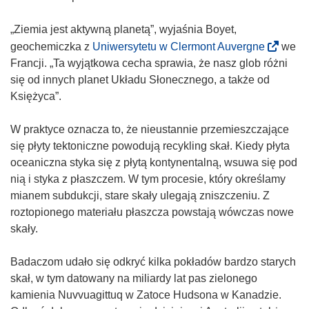
„Ziemia jest aktywną planetą”, wyjaśnia Boyet,
(
geochemiczka z
Uniwersytetu w Clermont Auvergne
we
o
Francji. „Ta wyjątkowa cecha sprawia, że nasz glob różni
d
się od innych planet Układu Słonecznego, a także od
n
Księżyca”.
o
ś
W praktyce oznacza to, że nieustannie przemieszczające
n
się płyty tektoniczne powodują recykling skał. Kiedy płyta
i
oceaniczna styka się z płytą kontynentalną, wsuwa się pod
k
nią i styka z płaszczem. W tym procesie, który określamy
o
mianem subdukcji, stare skały ulegają zniszczeniu. Z
t
roztopionego materiału płaszcza powstają wówczas nowe
w
skały.
o
r
Badaczom udało się odkryć kilka pokładów bardzo starych
z
skał, w tym datowany na miliardy lat pas zielonego
y
kamienia Nuvvuagittuq w Zatoce Hudsona w Kanadzie.