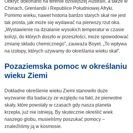
s
Odkryć dokonano na terenie dzisiejszej Australii, a także w
i
Chinach, Grenlandii i Republice Południowej Afryki.
ę
Pomimo wieku, nawet historia bardzo starych skał nie jest
w
tak prosta, jak może się wydawać na pierwszy rzut oka.
n
„Wystawienie na działanie wysokich temperatur w czasie
o
kolizji, do których doszło w przeszłości, może spowodować
w
zmianę składu chemicznego”, zauważa Boyet. „To wpływa
y
na izotopy, których używamy do określania wieku skał”.
m
Pozaziemska pomoc w określaniu
o
k
wieku Ziemi
n
i
Dokładne określenie wieku Ziemi stanowiło duże
e
wyzwanie dla badaczy ze względu na fakt, że pierwotne
)
skały, które powstały w czasach gdy nasza planeta
krzepła, już nie istnieją. By skutecznie określić wiek
naszego globu, musieliśmy poszukać pomocy –
znaleźliśmy ją w kosmosie.