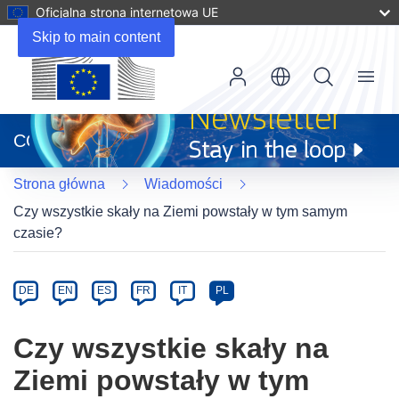
Oficjalna strona internetowa UE
Skip to main content
Menu
(odnośnik
otworzy
CORDIS
się
w
Strona główna
Wiadomości
nowym
oknie)
Czy wszystkie skały na Ziemi powstały w tym samym
czasie?
Article
Category
Article
DE
EN
ES
FR
IT
PL
available
in
Czy wszystkie skały na
the
Ziemi powstały w tym
following
languages: