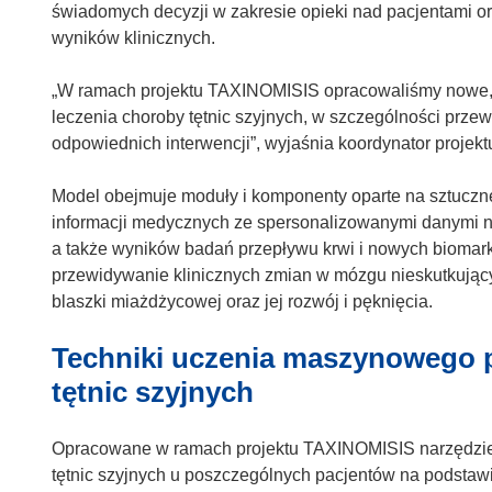
o
świadomych decyzji w zakresie opieki nad pacjentami or
r
t
wyników klinicznych.
z
w
y
o
„W ramach projektu TAXINOMISIS opracowaliśmy nowe, r
s
r
leczenia choroby tętnic szyjnych, w szczególności przew
i
z
odpowiednich interwencji”, wyjaśnia koordynator projektu
ę
y
w
s
Model obejmuje moduły i komponenty oparte na sztucznej 
n
i
informacji medycznych ze spersonalizowanymi danymi na
o
ę
a także wyników badań przepływu krwi i nowych biomar
w
w
przewidywanie klinicznych zmian w mózgu nieskutkując
y
n
blaszki miażdżycowej oraz jej rozwój i pęknięcia.
m
o
o
w
Techniki uczenia maszynowego p
k
y
tętnic szyjnych
n
m
i
o
e
Opracowane w ramach projektu TAXINOMISIS narzędzie do
k
)
tętnic szyjnych u poszczególnych pacjentów na podsta
n