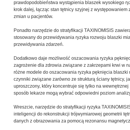
prawdopodobieństwa wystąpienia blaszek wysokiego ryzy
i
krok dalej, łącząc stan tętnicy szyjnej z występowanie
e
zmian u pacjentów.
)
Ponadto narzędzie do stratyfikacji TAXINOMISIS zawiera 
stosowany do przewidywania ryzyka rozwoju blaszki mia
przewidywania zdarzeń.
Dodatkowo daje możliwość oszacowania ryzyka pęknięci
zagrożenie dla zdrowia związane z zakrzepami krwi w 
różne modele do oszacowania ryzyka pęknięcia blaszki 
czynniki związane zarówno ze strukturą ściany tętnicy, 
uproszczony, który koncentruje się tylko na wewnętrznej 
sposób lekarze mogą wybrać odpowiedni poziom analizy w
Wreszcie, narzędzie do stratyfikacji ryzyka TAXINOMIS
inteligencji do rekonstrukcji trójwymiarowej geometrii 
danych z obrazowania za pomocą rezonansu magnetyczn