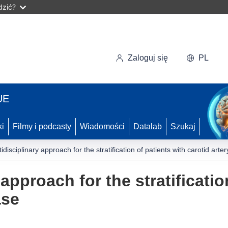
dzić?
Zaloguj się
PL
UE
ki
Filmy i podcasty
Wiadomości
Datalab
Szukaj
idisciplinary approach for the stratification of patients with carotid arte
approach for the stratificatio
ase