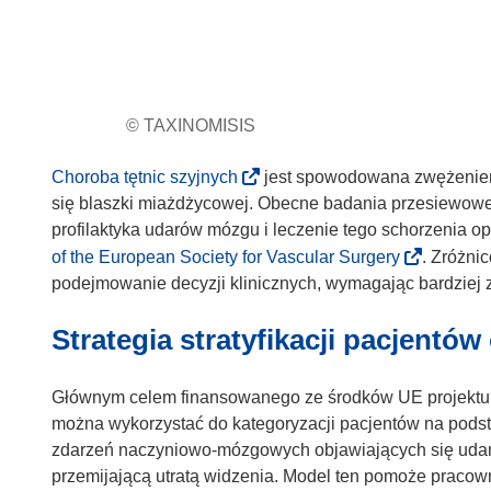
© TAXINOMISIS
(
Choroba tętnic szyjnych
jest spowodowana zwężeniem 
o
się blaszki miażdżycowej. Obecne badania przesiewowe
d
profilaktyka udarów mózgu i leczenie tego schorzenia o
n
(
of the European Society for Vascular Surgery
. Zróżni
o
o
podejmowanie decyzji klinicznych, wymagając bardziej 
ś
d
Strategia stratyfikacji pacjentów
n
n
i
o
k
ś
Głównym celem finansowanego ze środków UE projekt
o
n
można wykorzystać do kategoryzacji pacjentów na podsta
t
i
zdarzeń naczyniowo-mózgowych objawiających się udar
w
k
przemijającą utratą widzenia. Model ten pomoże praco
o