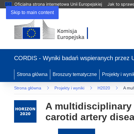
Oficjalna strona internetowa Unii Europejskiej
Jak to spraw
Skip to main content
(odnośnik
otworzy
CORDIS - Wyniki badań wspieranych przez 
się
w
nowym
Strona główna
Broszury tematyczne
Projekty i wyni
oknie)
Strona główna
Projekty i wyniki
H2020
A mult
A multidisciplinary 
carotid artery dise