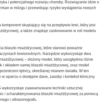
ka i potencjalnego rozwoju choroby. Rozwiązanie idzie o
y
m zmian w mózgu i przewidując ryzyko wystąpienia nowych
m
o
k
komponent skupiający się na przepływie krwi, który jest
n
żdżycowej, a także znajduje zastosowanie w roli modelu
i
e
)
a blaszki miażdżycowej, które stanowi poważne
naczyniach krwionośnych. Narzędzie wykorzystuje dwa
miażdżycowej – złożony model, który uwzględnia różne
jak i składem samej blaszki miażdżycowej, oraz model
przestrzeni tętnicy, określanej mianem światła. W ten
 oparciu o dostępne dane, zasoby i kontekst kliniczny.
IS wykorzystuje zaawansowane techniki sztucznej
tętnic i scharakteryzowania blaszki miażdżycowej za pomocą
ego i ultrasonografu.