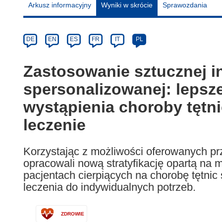
Arkusz informacyjny
Wyniki w skrócie
Sprawozdania
Article
Category
Article
DE
EN
ES
FR
IT
PL
available
in
Zastosowanie sztucznej i
the
spersonalizowanej: lepsze
following
languages:
wystąpienia choroby tętnic
leczenie
Korzystając z możliwości oferowanych pr
opracowali nową stratyfikację opartą n
pacjentach cierpiących na chorobę tętnic
leczenia do indywidualnych potrzeb.
ZDROWIE