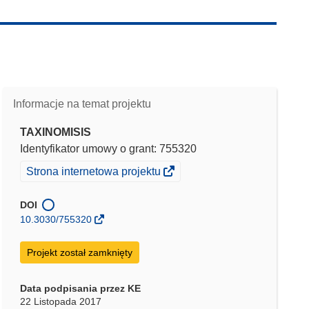
Informacje na temat projektu
TAXINOMISIS
Identyfikator umowy o grant: 755320
(odnośnik
Strona internetowa projektu
otworzy
się
DOI
w
10.3030/755320
nowym
oknie)
Projekt został zamknięty
Data podpisania przez KE
22 Listopada 2017