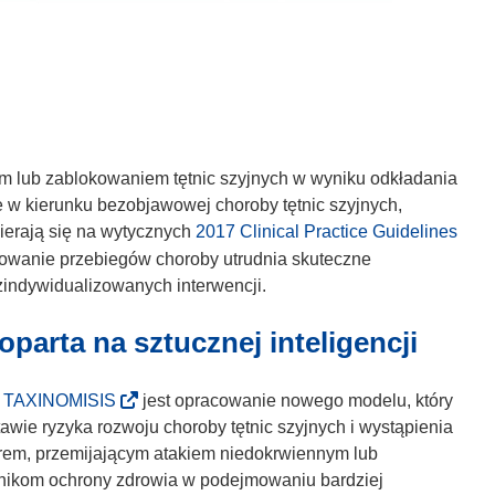
lub zablokowaniem tętnic szyjnych w wyniku odkładania
 w kierunku bezobjawowej choroby tętnic szyjnych,
pierają się na wytycznych
2017 Clinical Practice Guidelines
cowanie przebiegów choroby utrudnia skuteczne
zindywidualizowanych interwencji.
 oparta na sztucznej inteligencji
(
u
TAXINOMISIS
jest opracowanie nowego modelu, który
o
wie ryzyka rozwoju choroby tętnic szyjnych i wystąpienia
d
em, przemijającym atakiem niedokrwiennym lub
n
wnikom ochrony zdrowia w podejmowaniu bardziej