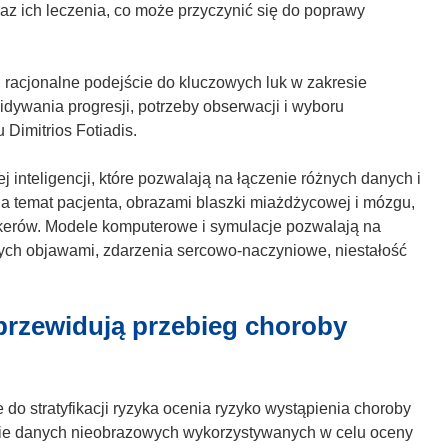
o
az ich leczenia, co może przyczynić się do poprawy
ś
n
i
acjonalne podejście do kluczowych luk w zakresie
k
idywania progresji, potrzeby obserwacji i wyboru
o
 Dimitrios Fotiadis.
t
w
inteligencji, które pozwalają na łączenie różnych danych i
o
 temat pacjenta, obrazami blaszki miażdżycowej i mózgu,
r
kerów. Modele komputerowe i symulacje pozwalają na
z
ych objawami, zdarzenia sercowo-naczyniowe, niestałość
y
s
rzewidują przebieg choroby
i
ę
w
n
 stratyfikacji ryzyka ocenia ryzyko wystąpienia choroby
o
wie danych nieobrazowych wykorzystywanych w celu oceny
w