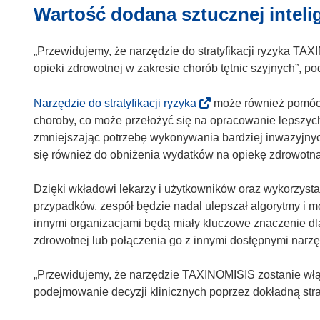
Wartość dodana sztucznej inteli
„Przewidujemy, że narzędzie do stratyfikacji ryzyka TA
opieki zdrowotnej w zakresie chorób tętnic szyjnych”, pod
(
Narzędzie do stratyfikacji ryzyka
może również pomóc
o
choroby, co może przełożyć się na opracowanie lepszych
d
zmniejszając potrzebę wykonywania bardziej inwazyjny
n
się również do obniżenia wydatków na opiekę zdrowotną
o
ś
Dzięki wkładowi lekarzy i użytkowników oraz wykorzysta
n
przypadków, zespół będzie nadal ulepszał algorytmy i m
i
innymi organizacjami będą miały kluczowe znaczenie d
k
zdrowotnej lub połączenia go z innymi dostępnymi narzę
o
t
„Przewidujemy, że narzędzie TAXINOMISIS zostanie włąc
w
podejmowanie decyzji klinicznych poprzez dokładną strat
o