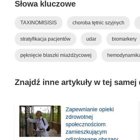
Słowa kluczowe
r
z
y
TAXINOMISISIS
choroba tętnic szyjnych
s
i
stratyfikacja pacjentów
udar
biomarkery
ę
w
n
pęknięcie blaszki miażdżycowej
hemodynamik
o
w
y
Znajdź inne artykuły w tej samej
m
o
k
n
Zapewnianie opieki
i
zdrowotnej
e
społecznościom
)
zamieszkującym
odizolowane obszary