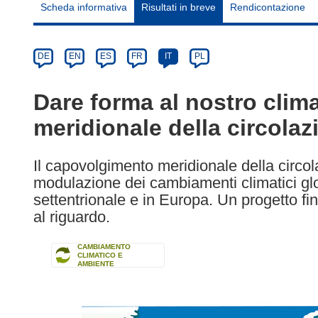
Scheda informativa
Risultati in breve
Rendicontazione
Article
Category
Article
DE
EN
ES
FR
IT
PL
available
in
Dare forma al nostro clim
the
meridionale della circolaz
following
languages:
Il capovolgimento meridionale della circol
modulazione dei cambiamenti climatici glob
settentrionale e in Europa. Un progetto fin
al riguardo.
CAMBIAMENTO
CLIMATICO E
AMBIENTE