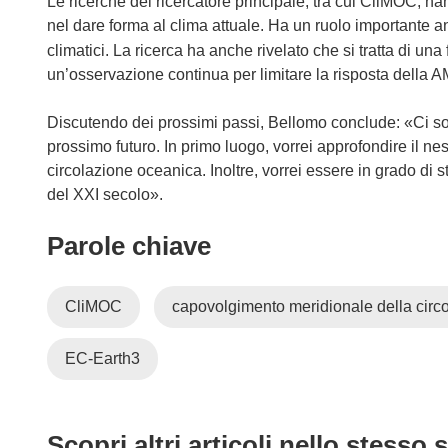
Le ricerche del ricercatore principale, tra cui CliMOC,
e
u
nel dare forma al clima attuale. Ha un ruolo importante a
s
n
climatici. La ricerca ha anche rivelato che si tratta di una
t
a
un’osservazione continua per limitare la risposta della A
r
n
a
u
Discutendo dei prossimi passi, Bellomo conclude: «Ci son
)
o
prossimo futuro. In primo luogo, vorrei approfondire il n
v
circolazione oceanica. Inoltre, vorrei essere in grado di 
a
del XXI secolo».
f
i
Parole chiave
n
e
s
CliMOC
capovolgimento meridionale della circ
t
r
EC-Earth3
a
)
Scopri altri articoli nello stesso 