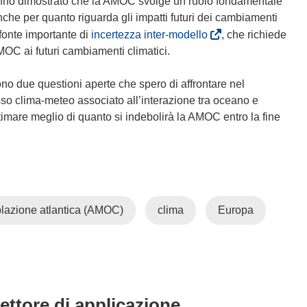
 hanno dimostrato che la AMOC svolge un ruolo fondamentale
nche per quanto riguarda gli impatti futuri dei cambiamenti
(
 fonte importante di
incertezza inter-modello
, che richiede
s
MOC ai futuri cambiamenti climatici.
i
a
o due questioni aperte che spero di affrontare nel
p
esso clima-meteo associato all’interazione tra oceano e
r
stimare meglio di quanto si indebolirà la AMOC entro la fine
e
i
n
u
n
olazione atlantica (AMOC)
clima
Europa
a
n
u
o
v
a
settore di applicazione