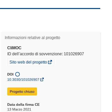
Informazioni relative al progetto
CliMOC
ID dell’accordo di sovvenzione: 101026907
(si
Sito web del progetto
apre
in
DOI
una
10.3030/101026907
nuova
finestra)
Progetto chiuso
Data della firma CE
13 Marzo 2021