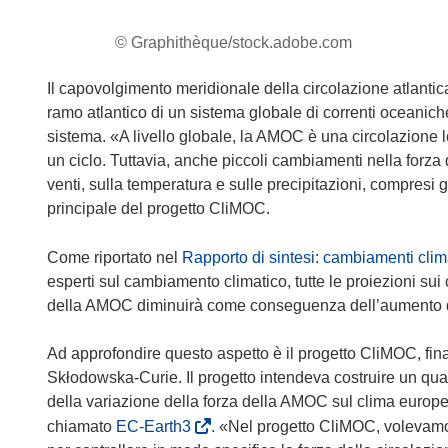
© Graphithèque/stock.adobe.com
Il capovolgimento meridionale della circolazione atlantic
ramo atlantico di un sistema globale di correnti oceanich
sistema. «A livello globale, la AMOC è una circolazione 
un ciclo. Tuttavia, anche piccoli cambiamenti nella forza
venti, sulla temperatura e sulle precipitazioni, compresi 
principale del progetto CliMOC.
Come riportato nel
Rapporto di sintesi: cambiamenti clim
esperti sul cambiamento climatico, tutte le proiezioni sui
della AMOC diminuirà come conseguenza dell’aumento del
Ad approfondire questo aspetto è il progetto CliMOC, fi
Skłodowska-Curie. Il progetto intendeva costruire un quad
della variazione della forza della AMOC sul clima europe
(
chiamato
EC-Earth3
. «Nel progetto CliMOC, volevamo