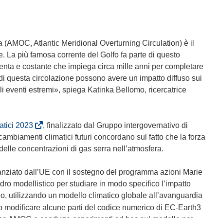
a (AMOC, Atlantic Meridional Overturning Circulation) è il
e. La più famosa corrente del Golfo fa parte di questo
lenta e costante che impiega circa mille anni per completare
 di questa circolazione possono avere un impatto diffuso sui
gli eventi estremi», spiega Katinka Bellomo, ricercatrice
(
atici 2023
, finalizzato dal Gruppo intergovernativo di
s
 cambiamenti climatici futuri concordano sul fatto che la forza
i
le concentrazioni di gas serra nell’atmosfera.
a
p
nanziato dall’UE con il sostegno del programma azioni Marie
r
ro modellistico per studiare in modo specifico l’impatto
e
o, utilizzando un modello climatico globale all’avanguardia
i
 modificare alcune parti del codice numerico di EC-Earth3
n