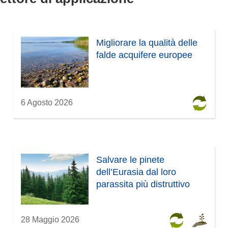
f
i
n
e
Migliorare la qualità delle
s
falde acquifere europee
t
r
a
)
6 Agosto 2026
Salvare le pinete
dell’Eurasia dal loro
parassita più distruttivo
28 Maggio 2026