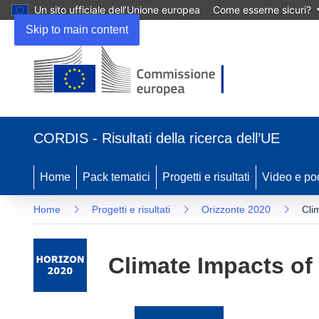
Un sito ufficiale dell’Unione europea
Come esserne sicuri?
Skip to main content
(si
apre
CORDIS - Risultati della ricerca dell’UE
in
una
nuova
Home
Pack tematici
Progetti e risultati
Video e po
finestra)
Home
Progetti e risultati
Orizzonte 2020
Cli
Climate Impacts of 