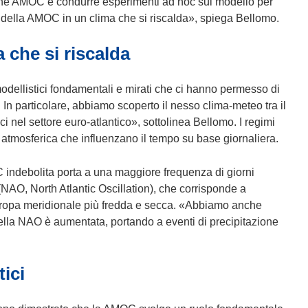
zione AMOC e condurre esperimenti ad hoc sul modello per
u
to della AMOC in un clima che si riscalda», spiega Bellomo.
n
 che si riscalda
a
n
u
ellistici fondamentali e mirati che ci hanno permesso di
o
 In particolare, abbiamo scoperto il nesso clima-meteo tra il
v
 nel settore euro-atlantico», sottolinea Bellomo. I regimi
a
 atmosferica che influenzano il tempo su base giornaliera.
f
i
indebolita porta a una maggiore frequenza di giorni
n
 (NAO, North Atlantic Oscillation), che corrisponde a
e
uropa meridionale più fredda e secca. «Abbiamo anche
s
della NAO è aumentata, portando a eventi di precipitazione
t
r
a
ici
)