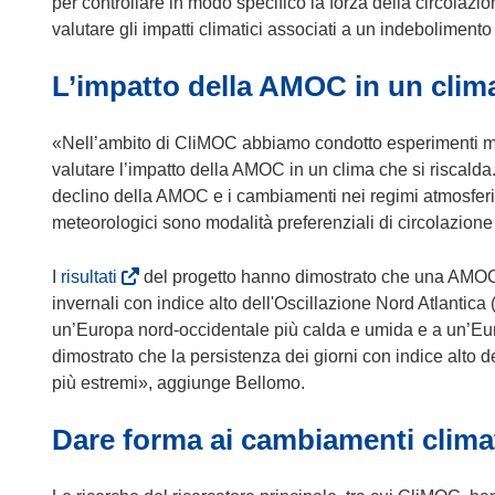
s
per controllare in modo specifico la forza della circola
i
valutare gli impatti climatici associati a un indebolimen
a
L’impatto della AMOC in un clima
p
r
e
«Nell’ambito di CliMOC abbiamo condotto esperimenti mod
i
valutare l’impatto della AMOC in un clima che si riscalda.
n
declino della AMOC e i cambiamenti nei regimi atmosferici
u
meteorologici sono modalità preferenziali di circolazione
n
a
(
I
risultati
del progetto hanno dimostrato che una AMOC 
n
s
invernali con indice alto dell'Oscillazione Nord Atlantica
u
i
un’Europa nord-occidentale più calda e umida e a un’E
o
a
dimostrato che la persistenza dei giorni con indice alto 
v
p
più estremi», aggiunge Bellomo.
a
r
f
Dare forma ai cambiamenti climat
e
i
i
n
n