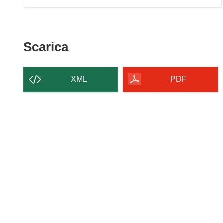
Scarica
Scarica
il
contenuto
XML
PDF
della
pagina