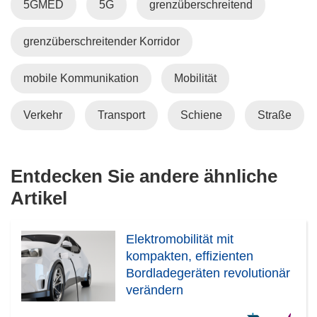
5GMED
5G
grenzüberschreitend
)
e
t
grenzüberschreitender Korridor
i
n
n
mobile Kommunikation
Mobilität
e
u
Verkehr
Transport
Schiene
Straße
e
m
F
Entdecken Sie andere ähnliche
e
Artikel
n
s
t
Elektromobilität mit
e
kompakten, effizienten
r
Bordladegeräten revolutionär
)
verändern