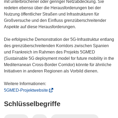
u
t
f
mit unterbrochener oder geringer Netzabdeckung. Sie
e
i
f
redeten ebenso über die Herausforderungen bei der
m
n
n
Nutzung öffentlicher Straßen und Infrastrukturen für
F
n
e
Großversuche und den Einfluss grenzüberschreitender
e
e
t
Aspekte auf diese Herausforderungen.
n
u
i
s
e
n
Die erfolgreiche Demonstration der 5G-Infrastruktur entlang
t
m
n
des grenzüberschreitenden Korridors zwischen Spanien
e
F
e
und Frankreich im Rahmen des Projekts 5GMED
r
e
u
(Sustainable 5G deployment model for future mobility in the
)
n
e
Mediterranean Cross-Border Corridor) könnte für ähnliche
s
m
Initiativen in anderen Regionen als Vorbild dienen.
t
F
e
e
r
n
(
5GMED-Projektwebsite
)
s
ö
Schlüsselbegriffe
t
f
e
f
r
n