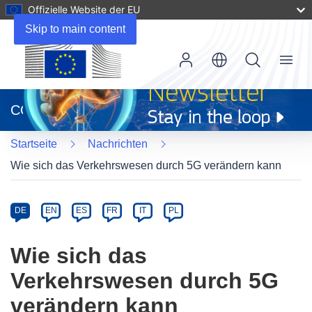
Offizielle Website der EU
Skip to main content
Menu
(öffnet
in
CORDIS
neuem
Fenster)
Startseite
Nachrichten
Wie sich das Verkehrswesen durch 5G verändern kann
Article
Category
Article
DE
EN
ES
FR
IT
PL
available
in
Wie sich das
the
Verkehrswesen durch 5G
following
languages:
verändern kann