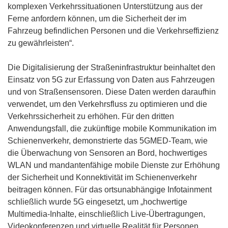
t
f
komplexen Verkehrssituationen Unterstützung aus der
i
n
Ferne anfordern können, um die Sicherheit der im
n
e
Fahrzeug befindlichen Personen und die Verkehrseffizienz
n
t
zu gewährleisten“.
e
i
u
n
Die Digitalisierung der Straßeninfrastruktur beinhaltet den
e
n
Einsatz von 5G zur Erfassung von Daten aus Fahrzeugen
m
e
und von Straßensensoren. Diese Daten werden daraufhin
F
u
verwendet, um den Verkehrsfluss zu optimieren und die
e
e
Verkehrssicherheit zu erhöhen. Für den dritten
n
m
Anwendungsfall, die zukünftige mobile Kommunikation im
s
F
Schienenverkehr, demonstrierte das 5GMED-Team, wie
t
e
die Überwachung von Sensoren an Bord, hochwertiges
e
n
WLAN und mandantenfähige mobile Dienste zur Erhöhung
r
s
der Sicherheit und Konnektivität im Schienenverkehr
)
t
beitragen können. Für das ortsunabhängige Infotainment
e
schließlich wurde 5G eingesetzt, um „hochwertige
r
Multimedia-Inhalte, einschließlich Live-Übertragungen,
)
Videokonferenzen und virtuelle Realität für Personen