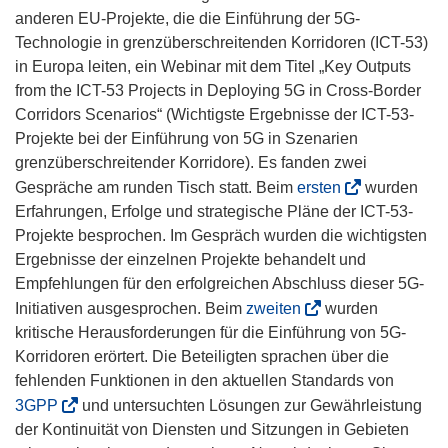
anderen EU-Projekte, die die Einführung der 5G-
Technologie in grenzüberschreitenden Korridoren (ICT-53)
in Europa leiten, ein Webinar mit dem Titel „Key Outputs
from the ICT-53 Projects in Deploying 5G in Cross-Border
Corridors Scenarios“ (Wichtigste Ergebnisse der ICT-53-
Projekte bei der Einführung von 5G in Szenarien
grenzüberschreitender Korridore). Es fanden zwei
(
Gespräche am runden Tisch statt. Beim
ersten
wurden
ö
Erfahrungen, Erfolge und strategische Pläne der ICT-53-
f
Projekte besprochen. Im Gespräch wurden die wichtigsten
f
Ergebnisse der einzelnen Projekte behandelt und
n
Empfehlungen für den erfolgreichen Abschluss dieser 5G-
e
(
Initiativen ausgesprochen. Beim
zweiten
wurden
t
ö
kritische Herausforderungen für die Einführung von 5G-
i
f
Korridoren erörtert. Die Beteiligten sprachen über die
n
f
fehlenden Funktionen in den aktuellen Standards von
n
n
(
3GPP
und untersuchten Lösungen zur Gewährleistung
e
e
ö
der Kontinuität von Diensten und Sitzungen in Gebieten