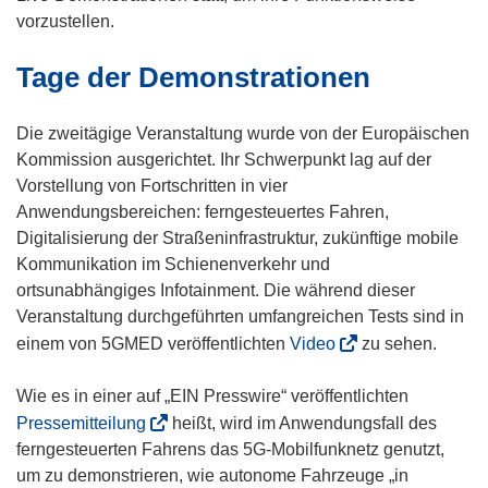
m
vorzustellen.
F
Tage der Demonstrationen
e
n
s
Die zweitägige Veranstaltung wurde von der Europäischen
t
Kommission ausgerichtet. Ihr Schwerpunkt lag auf der
e
Vorstellung von Fortschritten in vier
r
Anwendungsbereichen: ferngesteuertes Fahren,
)
Digitalisierung der Straßeninfrastruktur, zukünftige mobile
Kommunikation im Schienenverkehr und
ortsunabhängiges Infotainment. Die während dieser
Veranstaltung durchgeführten umfangreichen Tests sind in
(
einem von 5GMED veröffentlichten
Video
zu sehen.
ö
f
Wie es in einer auf „EIN Presswire“ veröffentlichten
f
(
Pressemitteilung
heißt, wird im Anwendungsfall des
n
ö
ferngesteuerten Fahrens das 5G-Mobilfunknetz genutzt,
e
f
um zu demonstrieren, wie autonome Fahrzeuge „in