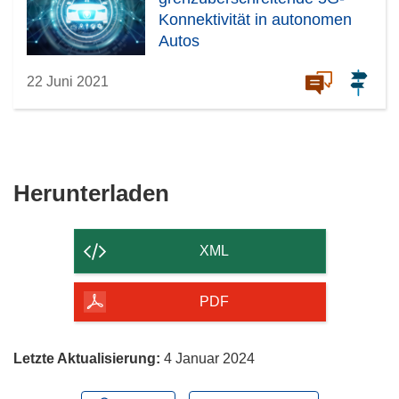
Konnektivität in autonomen
Autos
22 Juni 2021
Den
Herunterladen
Inhalt
der
XML
Seite
herunterladen
PDF
Letzte Aktualisierung:
4 Januar 2024