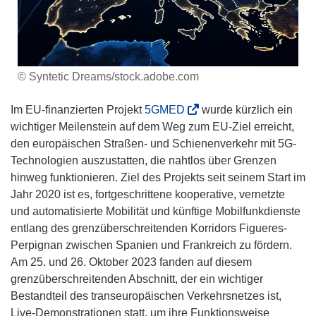
© Syntetic Dreams/stock.adobe.com
(
Im EU-finanzierten Projekt
5GMED
wurde kürzlich ein
ö
wichtiger Meilenstein auf dem Weg zum EU-Ziel erreicht,
f
den europäischen Straßen- und Schienenverkehr mit 5G-
f
Technologien auszustatten, die nahtlos über Grenzen
n
hinweg funktionieren. Ziel des Projekts seit seinem Start im
e
Jahr 2020 ist es, fortgeschrittene kooperative, vernetzte
t
und automatisierte Mobilität und künftige Mobilfunkdienste
i
entlang des grenzüberschreitenden Korridors Figueres-
n
Perpignan zwischen Spanien und Frankreich zu fördern.
n
Am 25. und 26. Oktober 2023 fanden auf diesem
e
grenzüberschreitenden Abschnitt, der ein wichtiger
u
Bestandteil des transeuropäischen Verkehrsnetzes ist,
e
Live-Demonstrationen statt, um ihre Funktionsweise