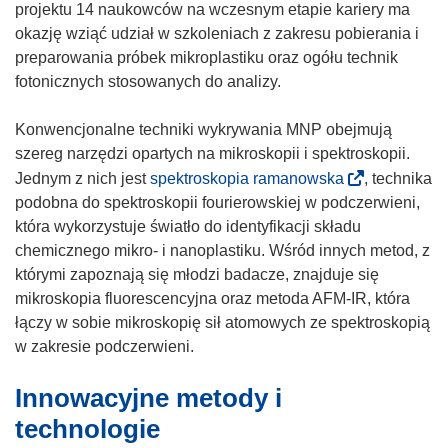
projektu 14 naukowców na wczesnym etapie kariery ma
e
n
okazję wziąć udział w szkoleniach z zakresu pobierania i
)
i
preparowania próbek mikroplastiku oraz ogółu technik
e
fotonicznych stosowanych do analizy.
)
Konwencjonalne techniki wykrywania MNP obejmują
szereg narzędzi opartych na mikroskopii i spektroskopii.
(
Jednym z nich jest
spektroskopia ramanowska
, technika
o
podobna do spektroskopii fourierowskiej w podczerwieni,
d
która wykorzystuje światło do identyfikacji składu
n
chemicznego mikro- i nanoplastiku. Wśród innych metod, z
o
którymi zapoznają się młodzi badacze, znajduje się
ś
mikroskopia fluorescencyjna oraz metoda AFM-IR, która
n
łączy w sobie mikroskopię sił atomowych ze spektroskopią
i
w zakresie podczerwieni.
k
Innowacyjne metody i
o
t
technologie
w