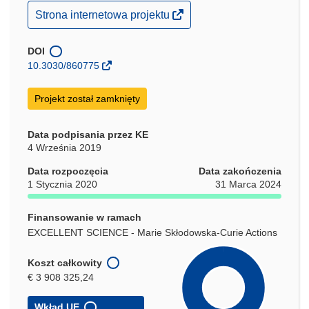
(odnośnik
Strona internetowa projektu
otworzy
się
w
DOI
nowym
10.3030/860775
oknie)
Projekt został zamknięty
Data podpisania przez KE
4 Września 2019
Data rozpoczęcia
Data zakończenia
1 Stycznia 2020
31 Marca 2024
Finansowanie w ramach
EXCELLENT SCIENCE - Marie Skłodowska-Curie Actions
Koszt całkowity
€ 3 908 325,24
Wkład UE