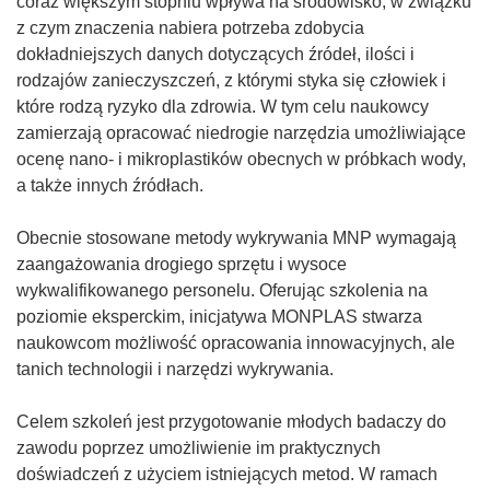
coraz większym stopniu wpływa na środowisko, w związku
r
t
k
z czym znaczenia nabiera potrzeba zdobycia
z
w
o
dokładniejszych danych dotyczących źródeł, ilości i
y
o
t
rodzajów zanieczyszczeń, z którymi styka się człowiek i
s
r
w
które rodzą ryzyko dla zdrowia. W tym celu naukowcy
i
z
o
zamierzają opracować niedrogie narzędzia umożliwiające
ę
y
r
ocenę nano- i mikroplastików obecnych w próbkach wody,
w
s
z
a także innych źródłach.
n
i
y
o
ę
s
Obecnie stosowane metody wykrywania MNP wymagają
w
w
i
zaangażowania drogiego sprzętu i wysoce
y
n
ę
wykwalifikowanego personelu. Oferując szkolenia na
m
o
w
poziomie eksperckim, inicjatywa MONPLAS stwarza
o
w
n
naukowcom możliwość opracowania innowacyjnych, ale
k
y
o
tanich technologii i narzędzi wykrywania.
n
m
w
i
o
y
Celem szkoleń jest przygotowanie młodych badaczy do
e
k
m
zawodu poprzez umożliwienie im praktycznych
)
n
o
doświadczeń z użyciem istniejących metod. W ramach
i
k