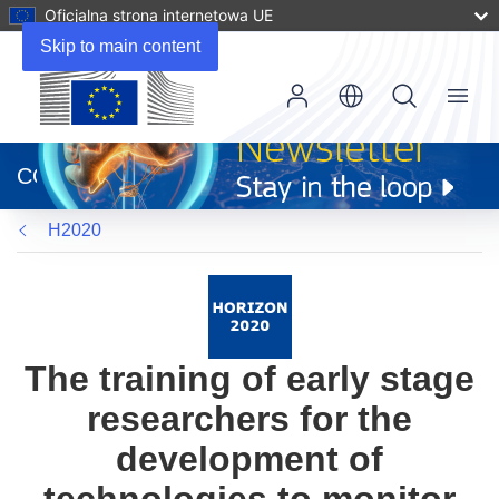
Oficjalna strona internetowa UE
Skip to main content
Menu
(odnośnik
otworzy
CORDIS
się
w
H2020
nowym
oknie)
The training of early stage
researchers for the
development of