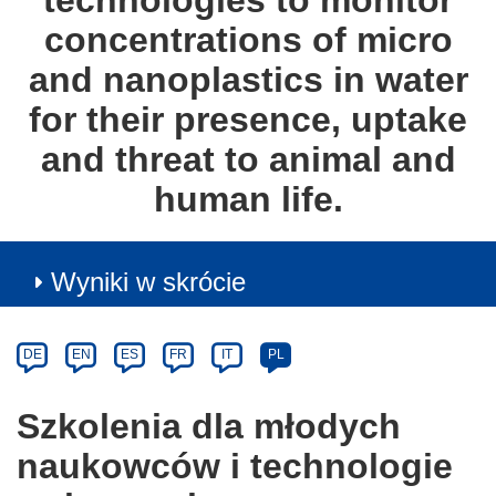
technologies to monitor
concentrations of micro
and nanoplastics in water
for their presence, uptake
and threat to animal and
human life.
Wyniki w skrócie
Article
Category
Article
DE
EN
ES
FR
IT
PL
available
in
Szkolenia dla młodych
the
naukowców i technologie
following
languages: