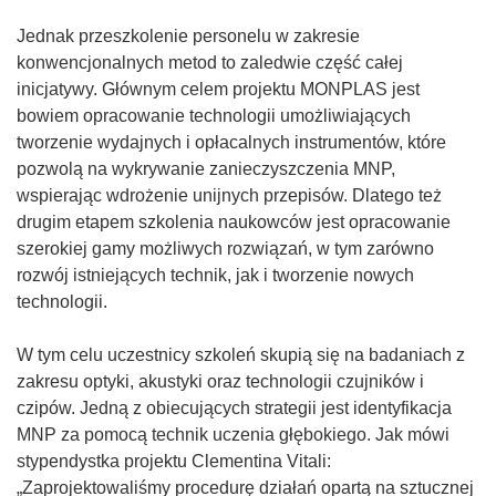
o
Jednak przeszkolenie personelu w zakresie
r
konwencjonalnych metod to zaledwie część całej
z
inicjatywy. Głównym celem projektu MONPLAS jest
y
bowiem opracowanie technologii umożliwiających
s
tworzenie wydajnych i opłacalnych instrumentów, które
i
pozwolą na wykrywanie zanieczyszczenia MNP,
ę
wspierając wdrożenie unijnych przepisów. Dlatego też
w
drugim etapem szkolenia naukowców jest opracowanie
n
szerokiej gamy możliwych rozwiązań, w tym zarówno
o
rozwój istniejących technik, jak i tworzenie nowych
w
technologii.
y
m
W tym celu uczestnicy szkoleń skupią się na badaniach z
o
zakresu optyki, akustyki oraz technologii czujników i
k
czipów. Jedną z obiecujących strategii jest identyfikacja
n
MNP za pomocą technik uczenia głębokiego. Jak mówi
i
stypendystka projektu Clementina Vitali:
e
„Zaprojektowaliśmy procedurę działań opartą na sztucznej