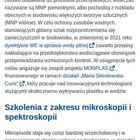
celowo dodawane do procesów przemysłowych, wówczas
nazywane są MNP pierwotnymi, albo pochodzą z rozkładu
obecnych w środowisku większych tworzyw sztucznych
(MNP wtórne). W celu ochrony zasobów wodnych,
stanowiących główny szlak rozprzestrzeniania się
zanieczyszczeń w środowisku, w zmienionej w 2021 roku
(
dyrektywie WE w sprawie wody pitnej
zawarto przepisy
o
nakładające na przedsiębiorstwa wodociągowe obowiązek
d
przeprowadzania wzmożonych kontroli. W osiągnięcie tych
n
(
celów angażuje się zespół projektu
MONPLAS
,
o
o
finansowanego w ramach
działań „Maria Skłodowska-
ś
d
(
Curie”
, który pracuje nad innowacyjnymi technologiami
n
n
o
służącymi skutecznemu wykrywaniu plastiku w wodzie.
i
o
d
k
Szkolenia z zakresu mikroskopii i
ś
n
o
n
o
spektroskopii
t
i
ś
w
k
n
Mikroplastik staje się coraz bardziej wszechobecny i w
o
o
i