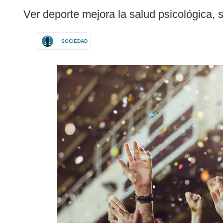
following
Ver deporte mejora la salud psicológica, 
languages:
SOCIEDAD