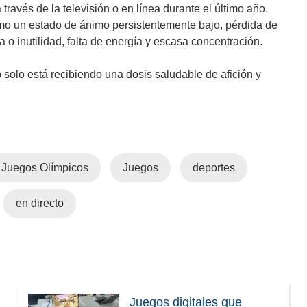
i
través de la televisión o en línea durante el último año.
r
mo un estado de ánimo persistentemente bajo, pérdida de
á
a o inutilidad, falta de energía y escasa concentración.
e
n
solo está recibiendo una dosis saludable de afición y
u
n
a
n
u
Juegos Olímpicos
Juegos
deportes
e
v
en directo
a
v
e
n
t
a
Juegos digitales que
n