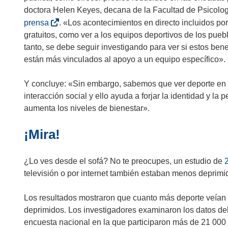
n
doctora Helen Keyes, decana de la Facultad de Psicolog
a
(
prensa
. «Los acontecimientos en directo incluidos p
n
s
gratuitos, como ver a los equipos deportivos de los puebl
u
e
tanto, se debe seguir investigando para ver si estos bene
e
a
están más vinculados al apoyo a un equipo específico».
v
b
a
r
Y concluye: «Sin embargo, sabemos que ver deporte en d
v
i
interacción social y ello ayuda a forjar la identidad y la 
e
r
aumenta los niveles de bienestar».
n
á
¡Mira!
t
e
a
n
n
u
¿Lo ves desde el sofá? No te preocupes, un estudio de
a
n
televisión o por internet también estaban menos deprimi
)
a
n
Los resultados mostraron que cuanto más deporte veían 
u
deprimidos. Los investigadores examinaron los datos de
e
encuesta nacional en la que participaron más de 21 000