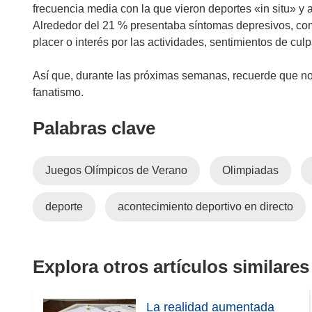
v
frecuencia media con la que vieron deportes «in situ» y a 
a
Alrededor del 21 % presentaba síntomas depresivos, co
v
placer o interés por las actividades, sentimientos de culp
e
n
Así que, durante las próximas semanas, recuerde que no 
t
fanatismo.
a
n
Palabras clave
a
)
Juegos Olímpicos de Verano
Olimpiadas
deporte
acontecimiento deportivo en directo
Explora otros artículos similares
La realidad aumentada