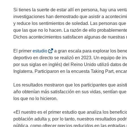
Si tienes la suerte de estar allí en persona, hay una vent
investigaciones han demostrado que asistir a acontecimi
y reduce los sentimientos de soledad. Las personas que
que las que no lo hacen. La razón de ello probablemente
Dichos acontecimientos satisfacen algunas de nuestra
(
El primer
estudio
a gran escala para explorar los benef
s
deportivo en directo se realizó en 2023. Un equipo de in
e
por sus siglas en inglés) del Reino Unido utilizó datos 
a
Inglaterra. Participaron en la encuesta Taking Part, enca
b
r
Los resultados mostraron que los participantes que asist
i
año obtenían más satisfacción en sus vidas, sentían que
r
los que no lo hicieron.
á
e
«El nuestro es el primer estudio que analiza los benefici
n
población adulta y, por lo tanto, nuestros resultados podr
u
pública, como ofrecer precios reducidos en las entradas 