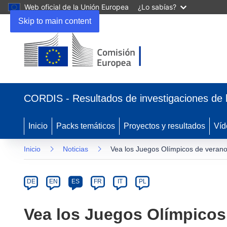
Web oficial de la Unión Europea
¿Lo sabías?
Skip to main content
(se
abrirá
CORDIS - Resultados de investigaciones de 
en
una
nueva
Inicio
Packs temáticos
Proyectos y resultados
Víd
ventana)
Inicio
Noticias
Vea los Juegos Olímpicos de verano,
Article
Category
Article
DE
EN
ES
FR
IT
PL
available
in
Vea los Juegos Olímpicos 
the