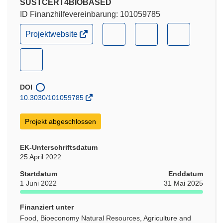
SUSTCERT4BIOBASED
ID Finanzhilfevereinbarung: 101059785
(öffnet
(öffnet
(öffnet
(öffnet
Projektwebsite
in
in
in
in
neuem
neuem
neuem
neuem
(öffnet
Fenster)
Fenster)
Fenster)
Fenster)
in
neuem
DOI
Fenster)
10.3030/101059785
Projekt abgeschlossen
EK-Unterschriftsdatum
25 April 2022
Startdatum
Enddatum
1 Juni 2022
31 Mai 2025
Finanziert unter
Food, Bioeconomy Natural Resources, Agriculture and