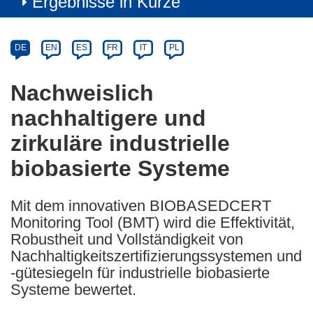
Ergebnisse in Kürze
Article
Category
Article
DE
EN
ES
FR
IT
PL
available
in
Nachweislich
the
nachhaltigere und
following
languages:
zirkuläre industrielle
biobasierte Systeme
Mit dem innovativen BIOBASEDCERT
Monitoring Tool (BMT) wird die Effektivität,
Robustheit und Vollständigkeit von
Nachhaltigkeitszertifizierungssystemen und
-gütesiegeln für industrielle biobasierte
Systeme bewertet.