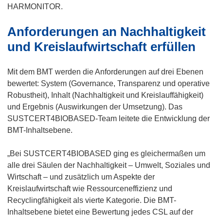
i
HARMONITOR.
n
Anforderungen an Nachhaltigkeit
n
e
und Kreislaufwirtschaft erfüllen
u
e
Mit dem BMT werden die Anforderungen auf drei Ebenen
m
bewertet: System (Governance, Transparenz und operative
F
Robustheit), Inhalt (Nachhaltigkeit und Kreislauffähigkeit)
e
und Ergebnis (Auswirkungen der Umsetzung). Das
n
SUSTCERT4BIOBASED-Team leitete die Entwicklung der
s
BMT-Inhaltsebene.
t
e
„Bei SUSTCERT4BIOBASED ging es gleichermaßen um
r
alle drei Säulen der Nachhaltigkeit – Umwelt, Soziales und
)
Wirtschaft – und zusätzlich um Aspekte der
Kreislaufwirtschaft wie Ressourceneffizienz und
Recyclingfähigkeit als vierte Kategorie. Die BMT-
Inhaltsebene bietet eine Bewertung jedes CSL auf der