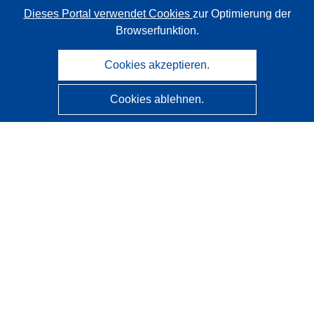
Dieses Portal verwendet Cookies
zur Optimierung der
Browserfunktion.
Cookies akzeptieren.
Cookies ablehnen.
CORDIS - Forschungsergebnisse der EU
Diese Website wird vom
Amt für Veröffentlichungen der
Europäischen Union
verwaltet.
Barrierefreiheit
Halbautomatische Projektklassifizierung - Hinweis zur
Erklärbarkeit
Kontakt