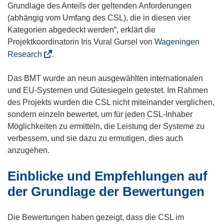
Grundlage des Anteils der geltenden Anforderungen
(abhängig vom Umfang des CSL), die in diesen vier
Kategorien abgedeckt werden“, erklärt die
Projektkoordinatorin Iris Vural Gursel von
Wageningen
(
Research
.
ö
f
Das BMT wurde an neun ausgewählten internationalen
f
und EU-Systemen und Gütesiegeln getestet. Im Rahmen
n
des Projekts wurden die CSL nicht miteinander verglichen,
e
sondern einzeln bewertet, um für jeden CSL-Inhaber
t
Möglichkeiten zu ermitteln, die Leistung der Systeme zu
i
verbessern, und sie dazu zu ermutigen, dies auch
n
anzugehen.
n
Einblicke und Empfehlungen auf
e
u
der Grundlage der Bewertungen
e
m
Die Bewertungen haben gezeigt, dass die CSL im
F