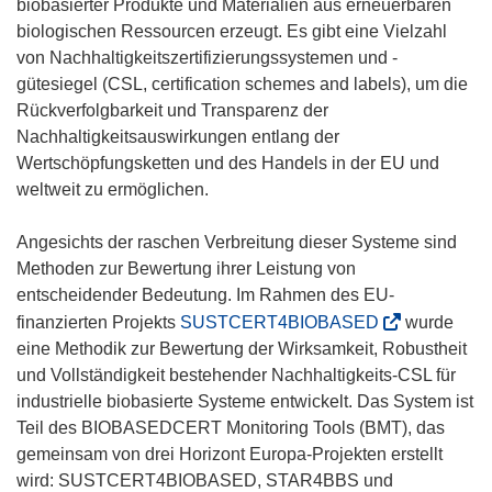
biobasierter Produkte und Materialien aus erneuerbaren
biologischen Ressourcen erzeugt. Es gibt eine Vielzahl
von Nachhaltigkeitszertifizierungssystemen und -
gütesiegel (CSL, certification schemes and labels), um die
Rückverfolgbarkeit und Transparenz der
Nachhaltigkeitsauswirkungen entlang der
Wertschöpfungsketten und des Handels in der EU und
weltweit zu ermöglichen.
Angesichts der raschen Verbreitung dieser Systeme sind
Methoden zur Bewertung ihrer Leistung von
entscheidender Bedeutung. Im Rahmen des EU-
(
finanzierten Projekts
SUSTCERT4BIOBASED
wurde
ö
eine Methodik zur Bewertung der Wirksamkeit, Robustheit
f
und Vollständigkeit bestehender Nachhaltigkeits-CSL für
f
industrielle biobasierte Systeme entwickelt. Das System ist
n
Teil des BIOBASEDCERT Monitoring Tools (BMT), das
e
gemeinsam von drei Horizont Europa-Projekten erstellt
t
wird: SUSTCERT4BIOBASED, STAR4BBS und