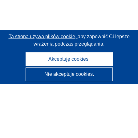
Ta strona używa plików cookie,
aby zapewnić Ci lepsze
wrażenia podczas przeglądania.
Akceptuję cookies.
Nie akceptuję cookies.
CORDIS - Wyniki badań wspieranych przez UE
Administratorem tej strony internetowej jest
Urząd
Publikacji Unii Europejskiej
Dostępność
Częściowo zautomatyzowana klasyfikacja projektów -