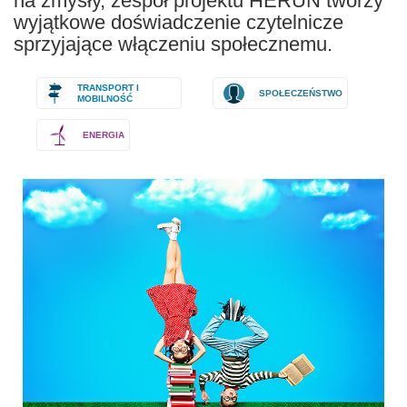
na zmysły, zespół projektu HERUN tworzy
wyjątkowe doświadczenie czytelnicze
sprzyjające włączeniu społecznemu.
TRANSPORT I
SPOŁECZEŃSTWO
MOBILNOŚĆ
ENERGIA