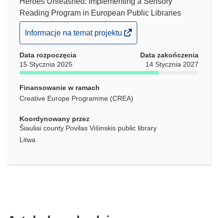
Heroes Unleashed: Implementing a Sensory
Reading Program in European Public Libraries
(odnośnik
Informacje na temat projektu
otworzy
Data rozpoczęcia
się
Data zakończenia
15 Stycznia 2025
14 Stycznia 2027
w
nowym
Finansowanie w ramach
oknie)
Creative Europe Programme (CREA)
Koordynowany przez
Šiauliai county Povilas Višinskis public library
Litwa