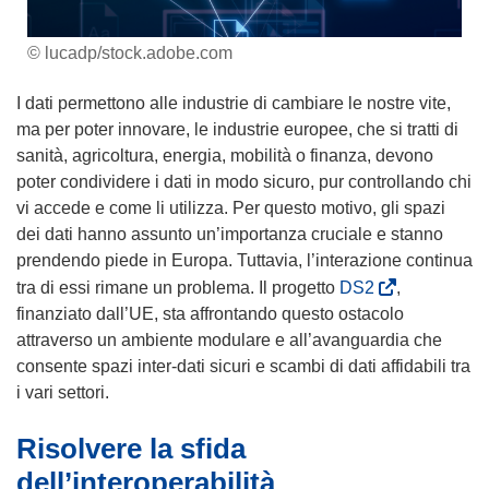
© lucadp/stock.adobe.com
I dati permettono alle industrie di cambiare le nostre vite,
ma per poter innovare, le industrie europee, che si tratti di
sanità, agricoltura, energia, mobilità o finanza, devono
poter condividere i dati in modo sicuro, pur controllando chi
vi accede e come li utilizza. Per questo motivo, gli spazi
dei dati hanno assunto un’importanza cruciale e stanno
prendendo piede in Europa. Tuttavia, l’interazione continua
(
tra di essi rimane un problema. Il progetto
DS2
,
s
finanziato dall’UE, sta affrontando questo ostacolo
i
attraverso un ambiente modulare e all’avanguardia che
a
consente spazi inter-dati sicuri e scambi di dati affidabili tra
p
i vari settori.
r
Risolvere la sfida
e
i
dell’interoperabilità