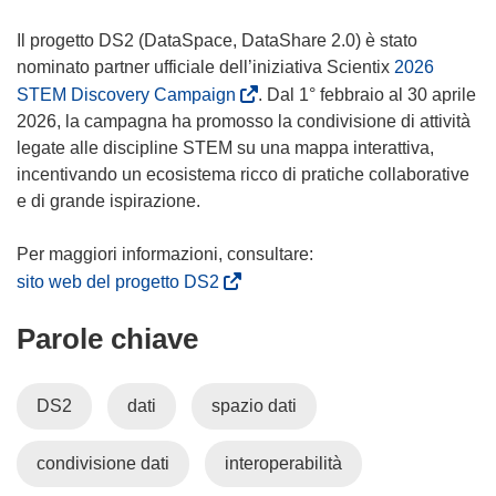
Il progetto DS2 (DataSpace, DataShare 2.0) è stato
nominato partner ufficiale dell’iniziativa Scientix
2026
(
STEM Discovery Campaign
. Dal 1° febbraio al 30 aprile
s
2026, la campagna ha promosso la condivisione di attività
i
legate alle discipline STEM su una mappa interattiva,
a
incentivando un ecosistema ricco di pratiche collaborative
p
e di grande ispirazione.
r
e
i
(
sito web del progetto DS2
n
s
Parole chiave
u
i
n
a
a
p
DS2
dati
spazio dati
n
r
u
e
condivisione dati
interoperabilità
o
i
v
n