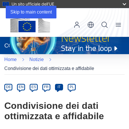
Un sito ufficiale dell’UE
Skip to main content
Menu
(si
apre
CORDIS
in
una
Home
Notizie
nuova
finestra)
Condivisione dei dati ottimizzata e affidabile
Article
Category
Article
DE
EN
ES
FR
IT
PL
available
in
Condivisione dei dati
the
ottimizzata e affidabile
following
languages: