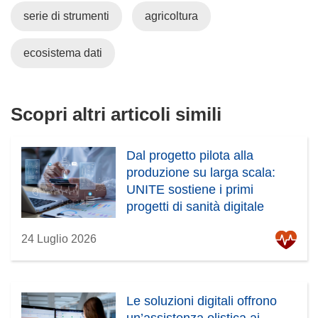
a
u
serie di strumenti
agricoltura
f
n
i
a
ecosistema dati
n
n
e
u
s
o
Scopri altri articoli simili
t
v
r
a
a
f
Dal progetto pilota alla
)
i
produzione su larga scala:
n
UNITE sostiene i primi
e
progetti di sanità digitale
s
t
24 Luglio 2026
r
a
)
Le soluzioni digitali offrono
un’assistenza olistica ai