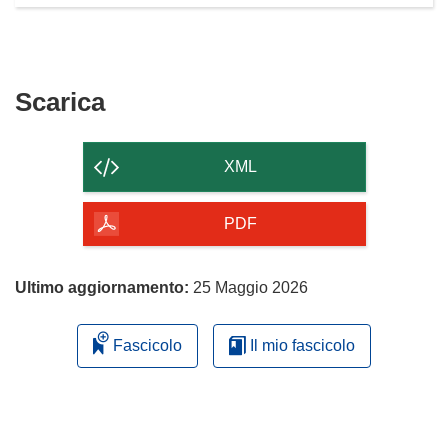
Scarica
Scarica
il
contenuto
XML
della
pagina
PDF
Ultimo aggiornamento:
25 Maggio 2026
Fascicolo
Il mio fascicolo