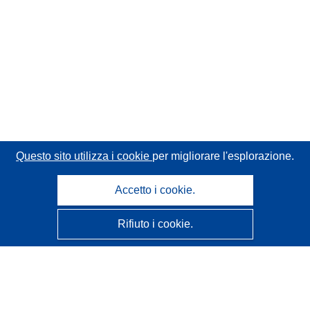
Questo sito utilizza i cookie
per migliorare l'esplorazione.
Accetto i cookie.
Rifiuto i cookie.
CORDIS - Risultati della ricerca dell’UE
Questo sito web è gestito dall'
Ufficio delle pubblicazioni
dell'Unione europea