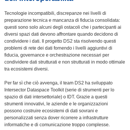
n
u
Tecnologie incompatibili, discrepanze nei livelli di
n
preparazione tecnica e mancanza di fiducia consolidata:
a
questi sono solo alcuni degli ostacoli che i partecipanti ai
n
diversi spazi dati devono affrontare quando decidono di
u
condividere i dati. Il progetto DS2 sta risolvendo questi
o
problemi di rete dei dati fornendo i livelli aggiuntivi di
v
fiducia, governance e orchestrazione necessari per
a
condividere dati strutturati e non strutturati in modo ottimale
f
tra ecosistemi diversi.
i
n
Per far sì che ciò avvenga, il team DS2 ha sviluppato
e
Intersector Dataspace Toolkit (serie di strumenti per lo
s
spazio di dati intersettoriale) o IDT. Grazie a questi
t
strumenti innovativi, le aziende e le organizzazioni
r
possono costruire ecosistemi di dati sovrani e
a
personalizzati senza dover ricorrere a infrastrutture
)
informatiche e di comunicazione troppo complesse.