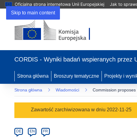
Oficjalna strona internetowa Unii Europejskiej
Jak to spraw
Skip to main content
(odnośnik
otworzy
CORDIS - Wyniki badań wspieranych przez 
się
w
nowym
Strona główna
Broszury tematyczne
Projekty i wyni
oknie)
Strona główna
Wiadomości
Commission proposes to
Article
Zawartość zarchiwizowana w dniu 2022-11-25
Category
Article
DE
EN
FR