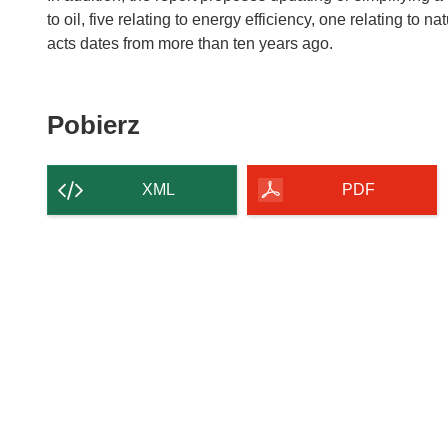
to oil, five relating to energy efficiency, one relating to na
Pobierz
Pobierz
zawartość
strony
XML
PDF