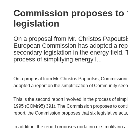
available
in
Commission proposes to f
the
legislation
following
languages:
On a proposal from Mr. Christos Papoutsi
European Commission has adopted a repor
secondary legislation in the energy field. 
process of simplifying energy l...
On a proposal from Mr. Christos Papoutsis, Commission
adopted a report on the simplification of Community secon
This is the second report involved in the process of simpli
1995 (COM(95) 391). The Commission proposes to continue
report, the Commission proposes that six legislative acts
In addition, the report proposes updating or simplifying a 