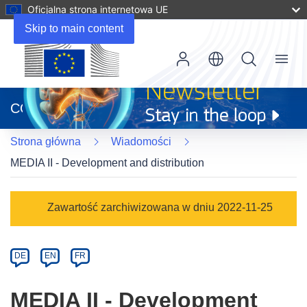
Oficjalna strona internetowa UE
Skip to main content
Menu
(odnośnik
otworzy
CORDIS
się
w
Strona główna
Wiadomości
nowym
oknie)
MEDIA II - Development and distribution
Article
Zawartość zarchiwizowana w dniu 2022-11-25
Category
Article
DE
EN
FR
available
in
MEDIA II - Development
the