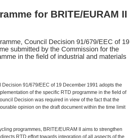
gramme for BRITE/EURAM II
ogramme, Council Decision 91/679/EEC of 19
e submitted by the Commission for the
me in the field of industrial and materials
cil Decision 91/679/EEC of 19 December 1991 adopts the
lementation of the specific RTD programme in the field of
uncil Decision was required in view of the fact that the
urable opinion on the draft document within the time limit
ycling programmes, BRITE/EURAM II aims to strengthen
directs RTD effort towards integration of all aspects of the