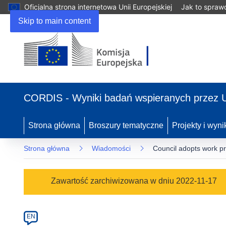
Oficjalna strona internetowa Unii Europejskiej
Jak to spraw
Skip to main content
(odnośnik
otworzy
CORDIS - Wyniki badań wspieranych przez 
się
w
nowym
Strona główna
Broszury tematyczne
Projekty i wyni
oknie)
Strona główna
Wiadomości
Council adopts work 
Article
Zawartość zarchiwizowana w dniu 2022-11-17
Category
Article
EN