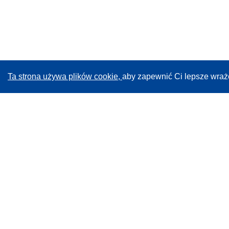
Ta strona używa plików cookie,
aby zapewnić Ci lepsze wraż
CORDIS - Wyniki badań wspieranych przez UE
Administratorem tej strony internetowej jest
Urząd
Publikacji Unii Europejskiej
Dostępność
Częściowo zautomatyzowana klasyfikacja projektów -