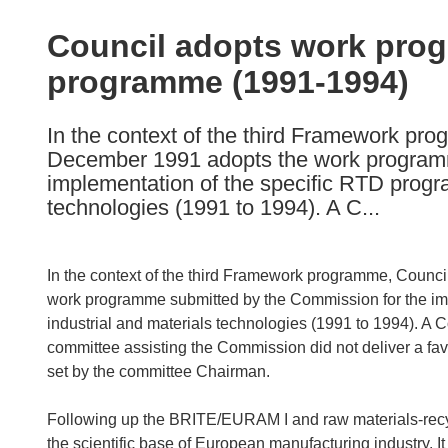
available
in
Council adopts work pro
the
programme (1991-1994)
following
languages:
In the context of the third Framework pr
December 1991 adopts the work programm
implementation of the specific RTD program
technologies (1991 to 1994). A C...
In the context of the third Framework programme, Coun
work programme submitted by the Commission for the imp
industrial and materials technologies (1991 to 1994). A Co
committee assisting the Commission did not deliver a favo
set by the committee Chairman.
Following up the BRITE/EURAM I and raw materials-rec
the scientific base of European manufacturing industry. It 