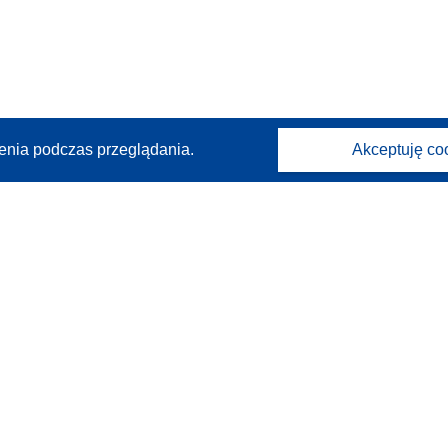
enia podczas przeglądania.
Akceptuję co
Kontakt
Skontaktuj się z naszym punktem Help Desk
Często zadawane pytania
(i odpowiedzi)
Obserwuj nas