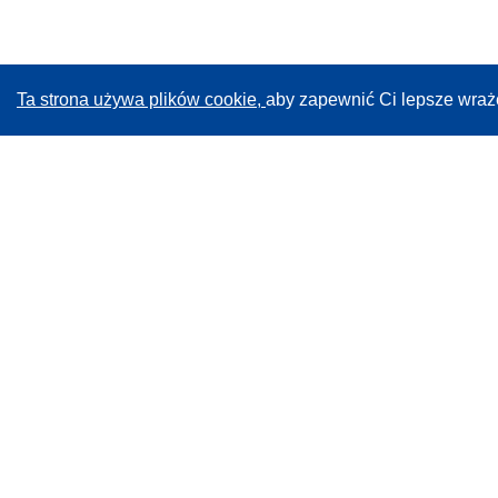
Ta strona używa plików cookie,
aby zapewnić Ci lepsze wraż
CORDIS - Wyniki badań wspieranych przez UE
Administratorem tej strony internetowej jest
Urząd
Publikacji Unii Europejskiej
Dostępność
Częściowo zautomatyzowana klasyfikacja projektów -
Informacja na temat wyjaśnialności