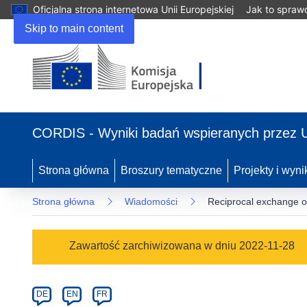
Oficjalna strona internetowa Unii Europejskiej
Jak to spraw
Skip to main content
(odnośnik
otworzy
CORDIS - Wyniki badań wspieranych przez 
się
w
nowym
Strona główna
Broszury tematyczne
Projekty i wyni
oknie)
Strona główna
Wiadomości
Reciprocal exchange of 
Article
Zawartość zarchiwizowana w dniu 2022-11-28
Category
Article
DE
EN
FR