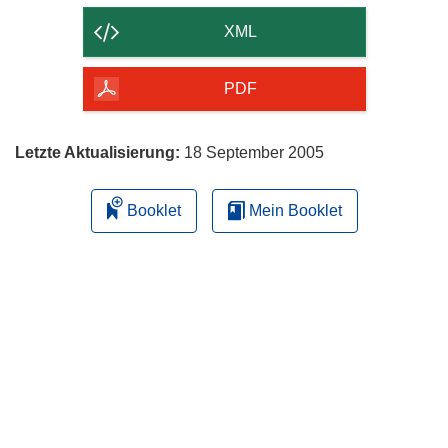
der
XML
Seite
herunterladen
PDF
Letzte Aktualisierung:
18 September 2005
Booklet
Mein Booklet