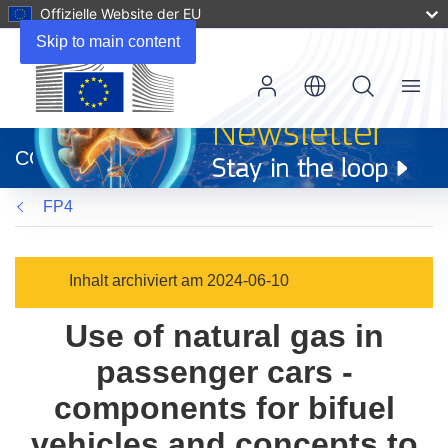
Offizielle Website der EU
Skip to main content
Menu
(öffnet
in
CORDIS
neuem
Fenster)
FP4
Inhalt archiviert am 2024-06-10
Use of natural gas in
passenger cars -
components for bifuel
vehicles and concepts to