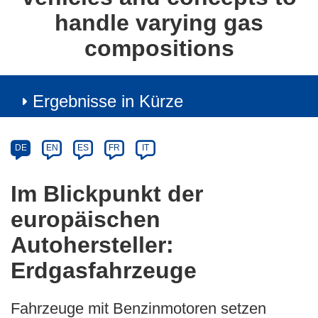
handle varying gas
compositions
Ergebnisse in Kürze
Article
Category
Article
DE
EN
ES
FR
IT
available
in
Im Blickpunkt der
the
europäischen
following
languages:
Autohersteller:
Erdgasfahrzeuge
Fahrzeuge mit Benzinmotoren setzen