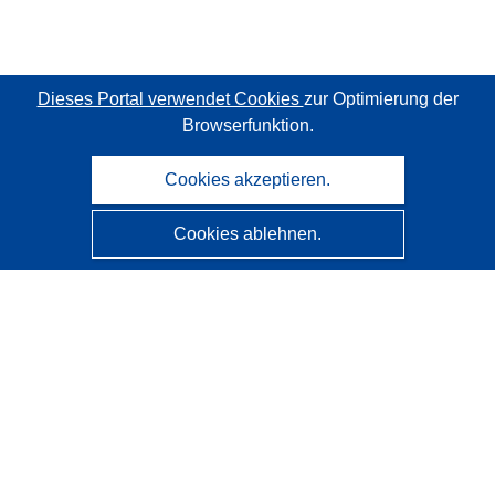
Dieses Portal verwendet Cookies
zur Optimierung der
Browserfunktion.
Cookies akzeptieren.
Cookies ablehnen.
CORDIS - Forschungsergebnisse der EU
Diese Website wird vom
Amt für Veröffentlichungen der
Europäischen Union
verwaltet.
Barrierefreiheit
Halbautomatische Projektklassifizierung - Hinweis zur
Erklärbarkeit