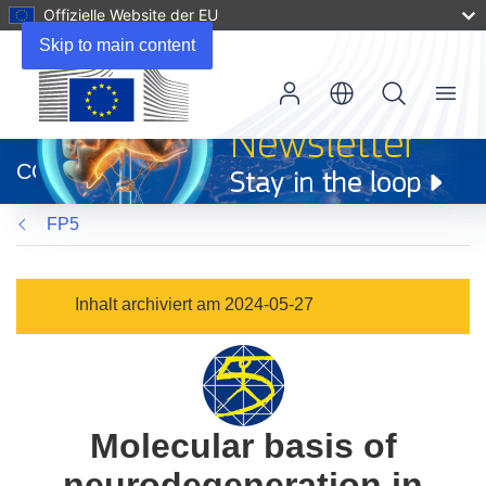
Offizielle Website der EU
Skip to main content
Menu
(öffnet
in
CORDIS
neuem
Fenster)
FP5
Inhalt archiviert am 2024-05-27
Molecular basis of
neurodegeneration in