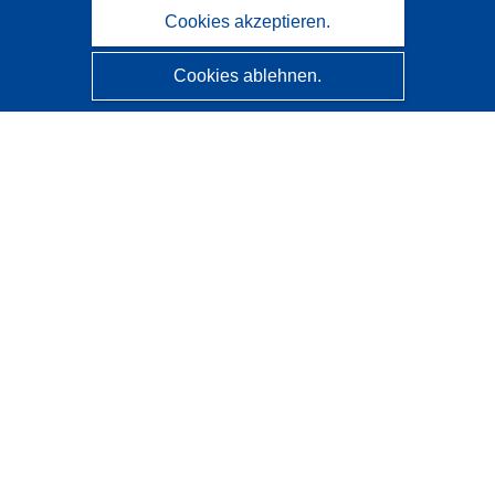
Cookies akzeptieren.
Cookies ablehnen.
CORDIS - Forschungsergebnisse der EU
Diese Website wird vom
Amt für Veröffentlichungen der
Europäischen Union
verwaltet.
Barrierefreiheit
Halbautomatische Projektklassifizierung - Hinweis zur
Erklärbarkeit
Kontakt
Wenden Sie sich an das Help Desk
Häufig gestellte Fragen
(mit Antworten)