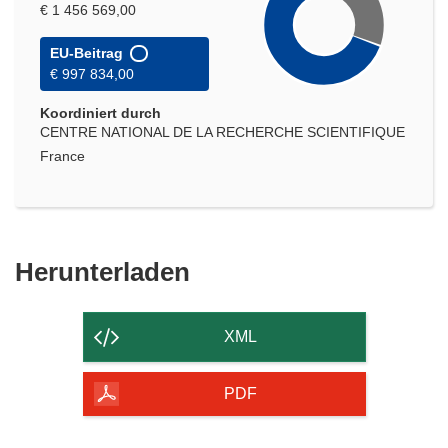
€ 1 456 569,00
EU-Beitrag
€ 997 834,00
Koordiniert durch
CENTRE NATIONAL DE LA RECHERCHE SCIENTIFIQUE
France
Den
Herunterladen
Inhalt
der
XML
Seite
herunterladen
PDF