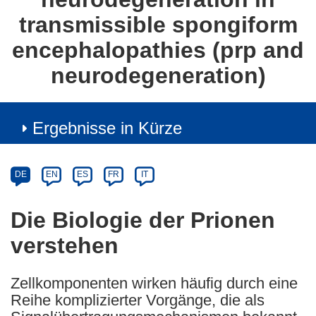
transmissible spongiform
encephalopathies (prp and
neurodegeneration)
Ergebnisse in Kürze
Article
Category
Article
DE
EN
ES
FR
IT
available
in
Die Biologie der Prionen
the
verstehen
following
languages:
Zellkomponenten wirken häufig durch eine
Reihe komplizierter Vorgänge, die als