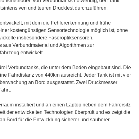
ektionsmethoden von Verbundtanks notwendig, den Tank
tsintensiven und teuren Drucktest durchzuführen.
entwickelt, mit dem die Fehlererkennung und frühe
einer kostengünstigen Sensortechnologie möglich ist, ohne
ickelte insbesondere Faseroptiksensoren,
s aus Verbundmaterial und Algorithmen zur
fahrzeug entwickelt.
drei Verbundtanks, die unter dem Boden eingebaut sind. Die
ine Fahrdistanz von 440km ausreicht. Jeder Tank ist mit vier
Überwachung an Bord ausgestattet. Zwei Druckmesser
ahrt.
erraum installiert und an einen Laptop neben dem Fahrersitz
t der entwickelten Technologien überprüft und es zeigt die
n Bord für die Entwicklung sicherer und sauberer