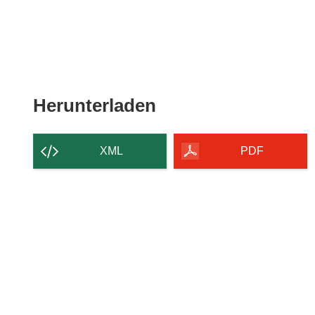
Den
Herunterladen
Inhalt
der
XML
PDF
Seite
herunterladen