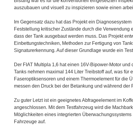
Bislang war es für die konventionell eingesetzten Insp
auszubauen und visuell zu inspizieren sowie einen arbei
Im Gegensatz dazu hat das Projekt ein Diagnosesystem 
Feststellung kritischer Zustände durch die Verwendung 
dass der Tank ausgebaut werden muss. Das Projekt entw
Einbettungstechniken, Methoden zur Fertigung von Tank
Signaturerkennung. Auf dieser Grundlage wurde ein Test
Der FIAT Multipla 1,6 hat einen 16V-Bipower-Motor und 
Tanks nehmen maximal 144 Liter Treibstoff auf, was für e
Faseroptiksensoren und einem Thermoelement für die 
messen den Druck bei der Betankung und während der F
Zu guter Letzt ist ein geeignetes Abfrageelement im Koff
angeschlossen. Mit dem Testfahrzeug wird die Machbarkei
Möglichkeiten eines integrierten Überwachungssystems a
Fahrzeuge auf.