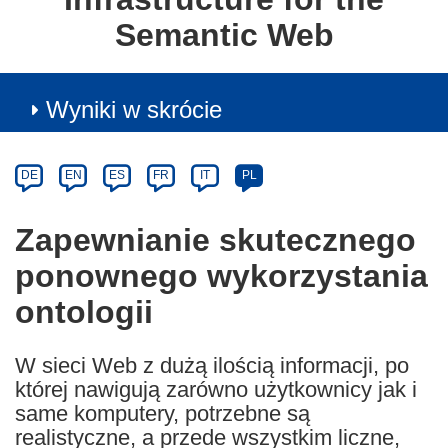
Semantic Web
Wyniki w skrócie
Article
Category
Article
DE
EN
ES
FR
IT
PL
available
in
Zapewnianie skutecznego
the
ponownego wykorzystania
following
languages:
ontologii
W sieci Web z dużą ilością informacji, po
której nawigują zarówno użytkownicy jak i
same komputery, potrzebne są
realistyczne, a przede wszystkim liczne,