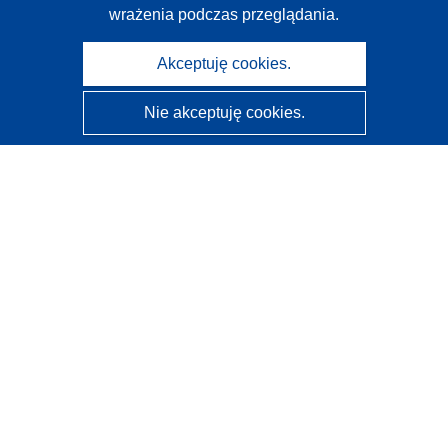
wrażenia podczas przeglądania.
Akceptuję cookies.
Nie akceptuję cookies.
CORDIS - Wyniki badań wspieranych przez UE
Administratorem tej strony internetowej jest
Urząd
Publikacji Unii Europejskiej
Dostępność
Częściowo zautomatyzowana klasyfikacja projektów -
Informacja na temat wyjaśnialności
Kontakt
Skontaktuj się z naszym punktem Help Desk