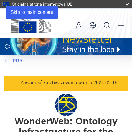
Oficjalna strona internetowa UE
Skip to main content
Menu
(odnośnik
otworzy
CORDIS
się
w
PR5
nowym
oknie)
Zawartość zarchiwizowana w dniu 2024-05-18
WonderWeb: Ontology
Infrastructure for the