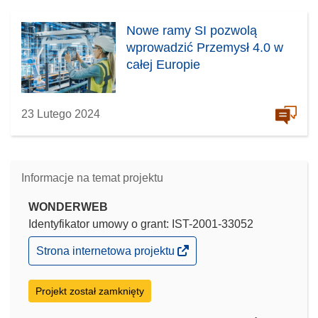
Nowe ramy SI pozwolą
wprowadzić Przemysł 4.0 w
całej Europie
23 Lutego 2024
Informacje na temat projektu
WONDERWEB
Identyfikator umowy o grant: IST-2001-33052
(odnośnik
Strona internetowa projektu
otworzy
się
w
Projekt został zamknięty
nowym
oknie)