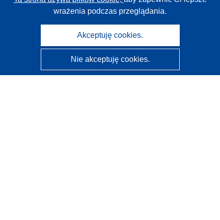
wrażenia podczas przeglądania.
Akceptuję cookies.
Nie akceptuję cookies.
CORDIS - Wyniki badań wspieranych przez UE
Administratorem tej strony internetowej jest
Urząd
Publikacji Unii Europejskiej
Dostępność
Częściowo zautomatyzowana klasyfikacja projektów -
Informacja na temat wyjaśnialności
Kontakt
Skontaktuj się z naszym punktem Help Desk