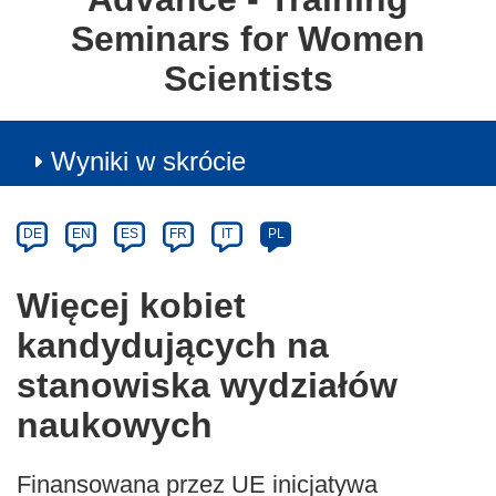
Seminars for Women
Scientists
Wyniki w skrócie
Article
Category
Article
DE
EN
ES
FR
IT
PL
available
in
Więcej kobiet
the
kandydujących na
following
languages:
stanowiska wydziałów
naukowych
Finansowana przez UE inicjatywa