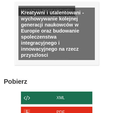
MAGAZYN RESEARCH*EU
Kreatywni i utalentowani -
wychowywanie kolejnej
generacji naukowców w
Europie oraz budowanie
spoleczenstwa
integracyjnego i
innowacyjnego na rzecz
przyszlosci
NR 14, LIPIEC 2012/SIERPIEŃ 2012
Pobierz
Pobierz
zawartość
strony
XML
PDF