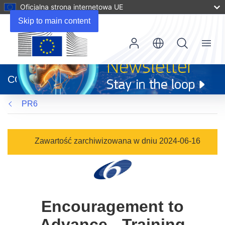
Oficjalna strona internetowa UE
Skip to main content
Menu
(odnośnik
otworzy
CORDIS
się
w
PR6
nowym
oknie)
Zawartość zarchiwizowana w dniu 2024-06-16
Encouragement to
Advance - Training