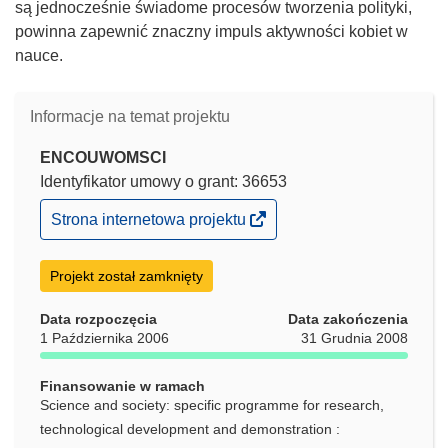
są jednocześnie świadome procesów tworzenia polityki,
powinna zapewnić znaczny impuls aktywności kobiet w
nauce.
Informacje na temat projektu
ENCOUWOMSCI
Identyfikator umowy o grant: 36653
(odnośnik
Strona internetowa projektu
otworzy
się
w
Projekt został zamknięty
nowym
oknie)
Data rozpoczęcia
Data zakończenia
1 Października 2006
31 Grudnia 2008
Finansowanie w ramach
Science and society: specific programme for research,
technological development and demonstration :