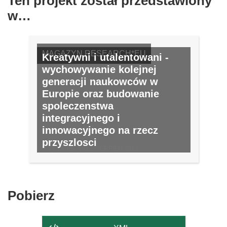
Ten projekt został przedstawiony
w…
MAGAZYN RESEARCH*EU
Kreatywni i utalentowani -
wychowywanie kolejnej
generacji naukowców w
Europie oraz budowanie
spoleczenstwa
integracyjnego i
innowacyjnego na rzecz
przyszlosci
NR 14, LIPIEC 2012/SIERPIEŃ 2012
Pobierz
Pobierz
zawartość
strony