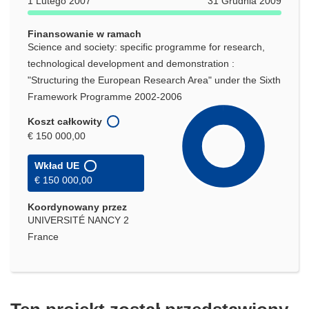
1 Lutego 2007
31 Grudnia 2009
y
w
m
y
Finansowanie w ramach
o
m
Science and society: specific programme for research,
k
o
technological development and demonstration :
n
k
"Structuring the European Research Area" under the Sixth
i
n
Framework Programme 2002-2006
e
i
)
e
Koszt całkowity
)
€ 150 000,00
Wkład UE
€ 150 000,00
Koordynowany przez
UNIVERSITÉ NANCY 2
France