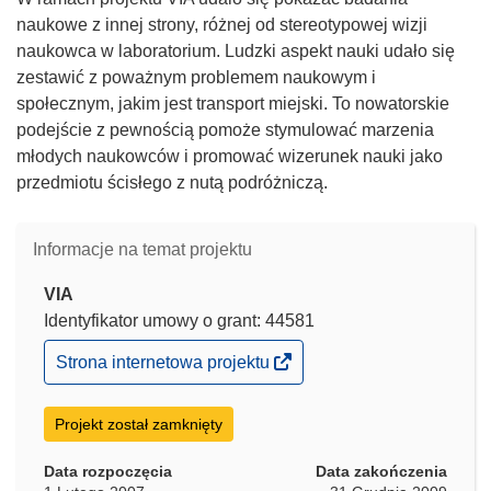
ś
o
naukowe z innej strony, różnej od stereotypowej wizji
n
ś
naukowca w laboratorium. Ludzki aspekt nauki udało się
i
n
zestawić z poważnym problemem naukowym i
k
i
społecznym, jakim jest transport miejski. To nowatorskie
o
k
podejście z pewnością pomoże stymulować marzenia
t
o
młodych naukowców i promować wizerunek nauki jako
w
t
przedmiotu ścisłego z nutą podróżniczą.
o
w
r
o
Informacje na temat projektu
z
r
y
z
VIA
s
y
Identyfikator umowy o grant: 44581
i
s
(odnośnik
Strona internetowa projektu
ę
i
otworzy
w
ę
się
n
w
w
Projekt został zamknięty
nowym
o
n
oknie)
w
o
Data rozpoczęcia
Data zakończenia