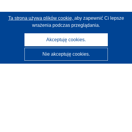
Ta strona używa plików cookie,
aby zapewnić Ci lepsze
wrażenia podczas przeglądania.
Akceptuję cookies.
Nie akceptuję cookies.
CORDIS - Wyniki badań wspieranych przez UE
Administratorem tej strony internetowej jest
Urząd
Publikacji Unii Europejskiej
Dostępność
Częściowo zautomatyzowana klasyfikacja projektów -
Informacja na temat wyjaśnialności