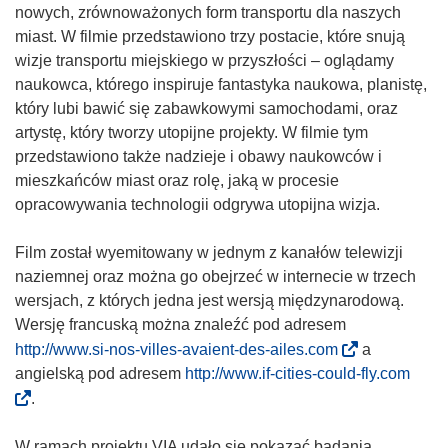
nowych, zrównoważonych form transportu dla naszych
miast. W filmie przedstawiono trzy postacie, które snują
wizje transportu miejskiego w przyszłości – oglądamy
naukowca, którego inspiruje fantastyka naukowa, planistę,
który lubi bawić się zabawkowymi samochodami, oraz
artystę, który tworzy utopijne projekty. W filmie tym
przedstawiono także nadzieje i obawy naukowców i
mieszkańców miast oraz rolę, jaką w procesie
opracowywania technologii odgrywa utopijna wizja.
Film został wyemitowany w jednym z kanałów telewizji
naziemnej oraz można go obejrzeć w internecie w trzech
wersjach, z których jedna jest wersją międzynarodową.
Wersję francuską można znaleźć pod adresem
(
http://www.si-nos-villes-avaient-des-ailes.com
a
o
(
angielską pod adresem
http://www.if-cities-could-fly.com
d
o
.
n
d
o
n
W ramach projektu VIA udało się pokazać badania