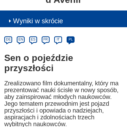
Wyniki w skrócie
Article
Category
Article
DE
EN
ES
FR
IT
PL
available
in
Sen o pojeździe
the
przyszłości
following
languages:
Zrealizowano film dokumentalny, który ma
prezentować nauki ścisłe w nowy sposób,
aby zainspirować młodych naukowców.
Jego tematem przewodnim jest pojazd
przyszłości i opowiada o nadziejach,
aspiracjach i zdolnościach trzech
wybitnych naukowców.