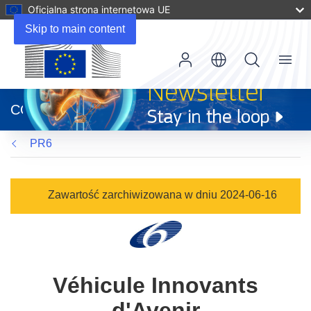
Oficjalna strona internetowa UE
Skip to main content
Menu
(odnośnik
otworzy
CORDIS
się
w
PR6
nowym
oknie)
Zawartość zarchiwizowana w dniu 2024-06-16
Véhicule Innovants
d'Avenir