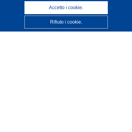
Accetto i cookie.
Rifiuto i cookie.
CORDIS - Risultati della ricerca dell’UE
Questo sito web è gestito dall'
Ufficio delle pubblicazioni
dell'Unione europea
Accessibilità
Classificazione semi-automatica dei progetti - Informativa
sulla spiegabilità
Contattaci
Contatta il nostro Help Desk
FAQ: domande frequenti
(e relative risposte)