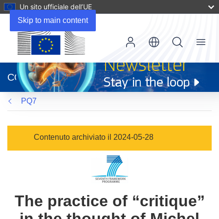
Un sito ufficiale dell’UE
Skip to main content
Menu
(si
apre
CORDIS
in
una
PQ7
nuova
finestra)
Contenuto archiviato il 2024-05-28
The practice of “critique”
in the thought of Michel