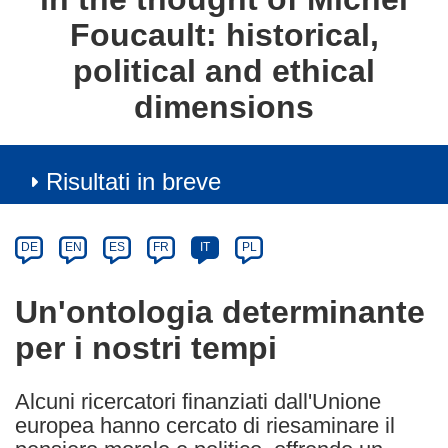
Foucault: historical,
political and ethical
dimensions
Risultati in breve
Article
Category
Article
DE
EN
ES
FR
IT
PL
available
in
Un'ontologia determinante
the
per i nostri tempi
following
languages:
Alcuni ricercatori finanziati dall'Unione
europea hanno cercato di riesaminare il