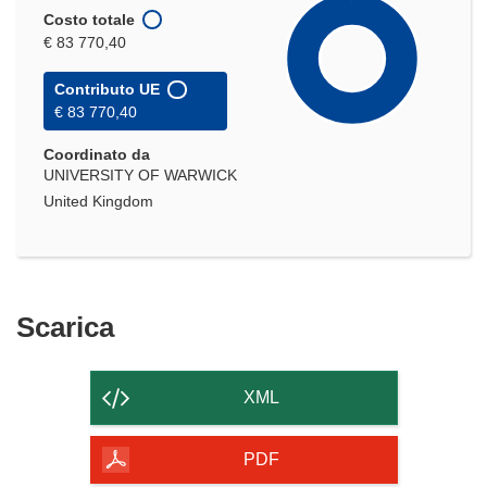
Costo totale
€ 83 770,40
Contributo UE
€ 83 770,40
Coordinato da
UNIVERSITY OF WARWICK
United Kingdom
Scarica
Scarica
il
contenuto
XML
della
pagina
PDF