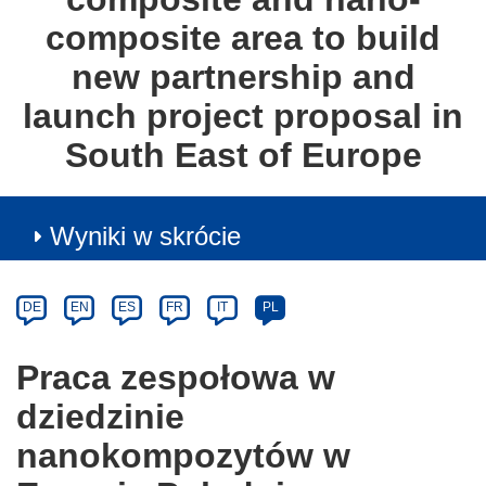
composite area to build
new partnership and
launch project proposal in
South East of Europe
Wyniki w skrócie
Article
Category
Article
DE
EN
ES
FR
IT
PL
available
in
Praca zespołowa w
the
dziedzinie
following
languages:
nanokompozytów w