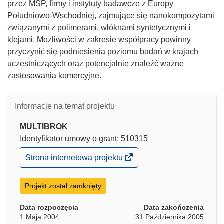
przez MŚP, firmy i instytuty badawcze z Europy
Południowo-Wschodniej, zajmujące się nanokompozytami
związanymi z polimerami, włóknami syntetycznymi i
klejami. Możliwości w zakresie współpracy powinny
przyczynić się podniesienia poziomu badań w krajach
uczestniczących oraz potencjalnie znaleźć ważne
zastosowania komercyjne.
Informacje na temat projektu
MULTIBROK
Identyfikator umowy o grant: 510315
(odnośnik
Strona internetowa projektu
otworzy
się
w
Projekt został zamknięty
nowym
oknie)
Data rozpoczęcia
Data zakończenia
1 Maja 2004
31 Października 2005