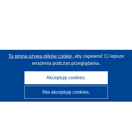
Ta strona używa plików cookie,
aby zapewnić Ci lepsze
wrażenia podczas przeglądania.
Akceptuję cookies.
Nie akceptuję cookies.
CORDIS - Wyniki badań wspieranych przez UE
Administratorem tej strony internetowej jest
Urząd
Publikacji Unii Europejskiej