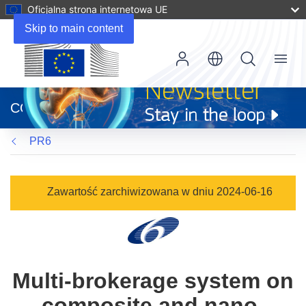
Oficjalna strona internetowa UE
Skip to main content
Menu
(odnośnik
otworzy
CORDIS
się
w
PR6
nowym
oknie)
Zawartość zarchiwizowana w dniu 2024-06-16
Multi-brokerage system on
composite and nano-