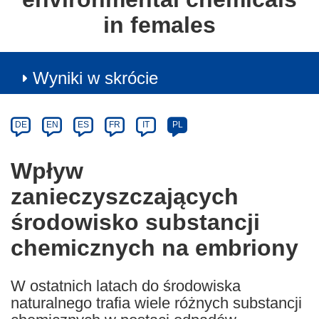
in females
Wyniki w skrócie
Article
Category
Article
DE
EN
ES
FR
IT
PL
available
in
Wpływ
the
zanieczyszczających
following
languages:
środowisko substancji
chemicznych na embriony
W ostatnich latach do środowiska
naturalnego trafia wiele różnych substancji