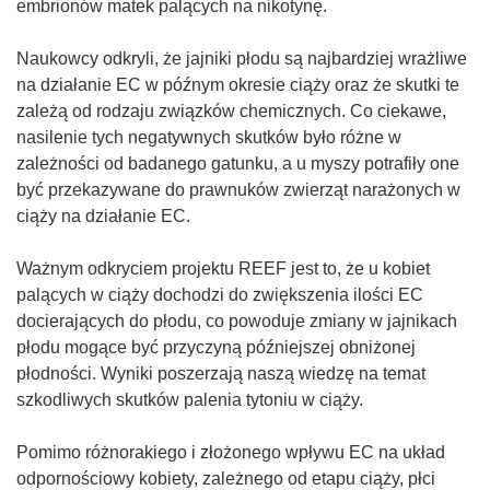
embrionów matek palących na nikotynę.
Naukowcy odkryli, że jajniki płodu są najbardziej wrażliwe
na działanie EC w późnym okresie ciąży oraz że skutki te
zależą od rodzaju związków chemicznych. Co ciekawe,
nasilenie tych negatywnych skutków było różne w
zależności od badanego gatunku, a u myszy potrafiły one
być przekazywane do prawnuków zwierząt narażonych w
ciąży na działanie EC.
Ważnym odkryciem projektu REEF jest to, że u kobiet
palących w ciąży dochodzi do zwiększenia ilości EC
docierających do płodu, co powoduje zmiany w jajnikach
płodu mogące być przyczyną późniejszej obniżonej
płodności. Wyniki poszerzają naszą wiedzę na temat
szkodliwych skutków palenia tytoniu w ciąży.
Pomimo różnorakiego i złożonego wpływu EC na układ
odpornościowy kobiety, zależnego od etapu ciąży, płci