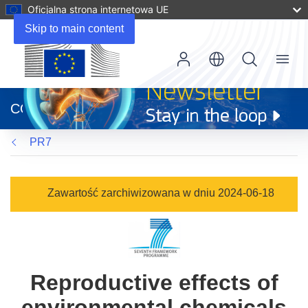
Oficjalna strona internetowa UE
Skip to main content
Menu
(odnośnik
otworzy
CORDIS
się
w
PR7
nowym
oknie)
Zawartość zarchiwizowana w dniu 2024-06-18
Reproductive effects of
environmental chemicals