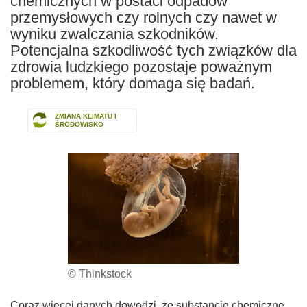
chemicznych w postaci odpadów
przemysłowych czy rolnych czy nawet w
wyniku zwalczania szkodników.
Potencjalna szkodliwość tych związków dla
zdrowia ludzkiego pozostaje poważnym
problemem, który domaga się badań.
ZMIANA KLIMATU I
ŚRODOWISKO
© Thinkstock
Coraz więcej danych dowodzi, że substancje chemiczne