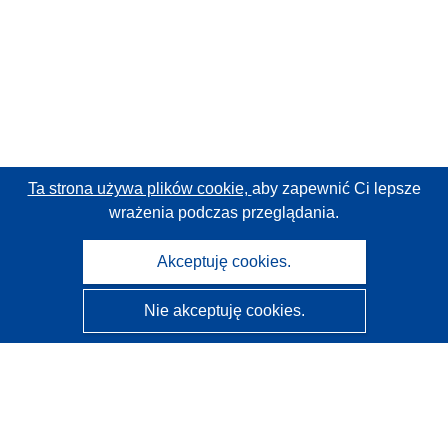
Ta strona używa plików cookie,
aby zapewnić Ci lepsze
wrażenia podczas przeglądania.
Akceptuję cookies.
Nie akceptuję cookies.
CORDIS - Wyniki badań wspieranych przez UE
Administratorem tej strony internetowej jest
Urząd
Publikacji Unii Europejskiej