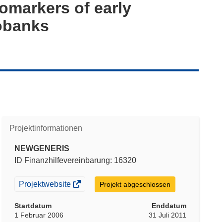
omarkers of early
iobanks
Projektinformationen
NEWGENERIS
ID Finanzhilfevereinbarung: 16320
(öffnet
Projektwebsite
Projekt abgeschlossen
in
neuem
Startdatum
Enddatum
Fenster)
1 Februar 2006
31 Juli 2011