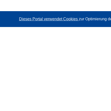
Dieses Portal verwendet Cookies
zur Optimierung d
CORDIS - Forschungsergebnisse der EU
Diese Website wird vom
Amt für Veröffentlichungen der
Europäischen Union
verwaltet.
Barrierefreiheit
Halbautomatische Projektklassifizierung - Hinweis zur
Erklärbarkeit