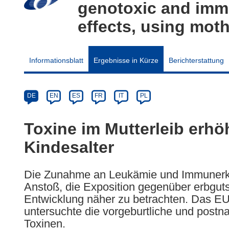
genotoxic and immu
effects, using mot
Informationsblatt
Ergebnisse in Kürze
Berichterstattung
Article
Category
Article
DE
EN
ES
FR
IT
PL
available
in
Toxine im Mutterleib erhö
the
Kindesalter
following
languages:
Die Zunahme an Leukämie und Immunerkr
Anstoß, die Exposition gegenüber erbgut
Entwicklung näher zu betrachten. Das 
untersuchte die vorgeburtliche und post
Toxinen.