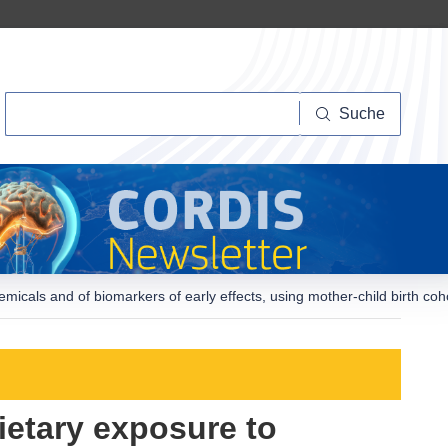
Suche
Suche
icals and of biomarkers of early effects, using mother-child birth co
ietary exposure to