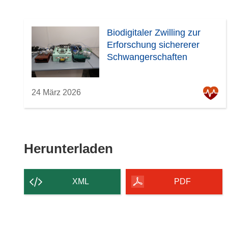
Biodigitaler Zwilling zur
Erforschung sichererer
Schwangerschaften
24 März 2026
Den
Herunterladen
Inhalt
der
XML
PDF
Seite
herunterladen