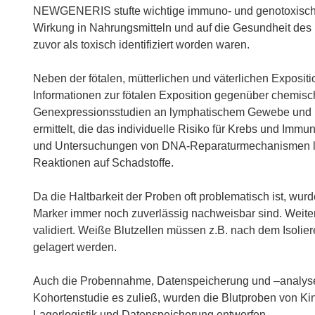
NEWGENERIS stufte wichtige immuno- und genotoxisch
Wirkung in Nahrungsmitteln und auf die Gesundheit des K
zuvor als toxisch identifiziert worden waren.
Neben der fötalen, mütterlichen und väterlichen Exposit
Informationen zur fötalen Exposition gegenüber chemisch
Genexpressionsstudien an lymphatischem Gewebe und 
ermittelt, die das individuelle Risiko für Krebs und I
und Untersuchungen von DNA-Reparaturmechanismen liefe
Reaktionen auf Schadstoffe.
Da die Haltbarkeit der Proben oft problematisch ist, wu
Marker immer noch zuverlässig nachweisbar sind. Weiter
validiert. Weiße Blutzellen müssen z.B. nach dem Isolier
gelagert werden.
Auch die Probennahme, Datenspeicherung und –analyse w
Kohortenstudie es zuließ, wurden die Blutproben von Ki
Lagerlogistik und Datenspeicherung entworfen.