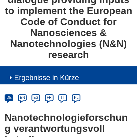
to implement the European
Code of Conduct for
Nanosciences &
Nanotechnologies (N&N)
research
Ergebnisse in Kürze
Article
Category
Article
DE
EN
ES
FR
IT
PL
available
in
Nanotechnologieforschun
the
g verantwortungsvoll
following
languages: