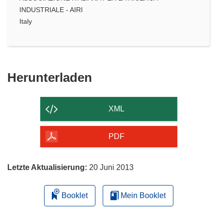
INDUSTRIALE - AIRI
Italy
Den
Herunterladen
Inhalt
der
XML
Seite
herunterladen
PDF
Letzte Aktualisierung:
20 Juni 2013
Booklet
Mein Booklet