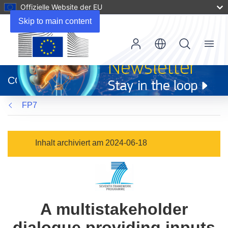
Offizielle Website der EU
Skip to main content
Menu
(öffnet
in
CORDIS
neuem
Fenster)
FP7
Inhalt archiviert am 2024-06-18
A multistakeholder
dialogue providing inputs