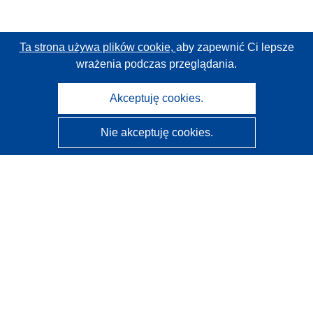
Ta strona używa plików cookie,
aby zapewnić Ci lepsze
wrażenia podczas przeglądania.
Akceptuję cookies.
Nie akceptuję cookies.
CORDIS - Wyniki badań wspieranych przez UE
Administratorem tej strony internetowej jest
Urząd
Publikacji Unii Europejskiej
Dostępność
Częściowo zautomatyzowana klasyfikacja projektów -
Informacja na temat wyjaśnialności