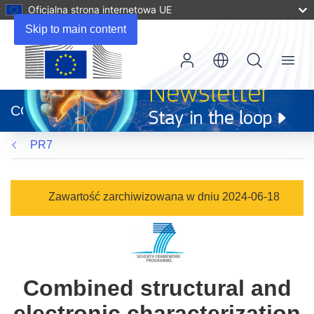
Oficjalna strona internetowa UE
Skip to main content
Menu
(odnośnik
otworzy
CORDIS
się
w
PR7
nowym
oknie)
Zawartość zarchiwizowana w dniu 2024-06-18
Combined structural and
electronic characterization