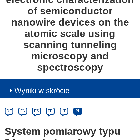
of semiconductor
nanowire devices on the
atomic scale using
scanning tunneling
microscopy and
spectroscopy
Wyniki w skrócie
Article
Category
Article
DE
EN
ES
FR
IT
PL
available
in
System pomiarowy typu
the