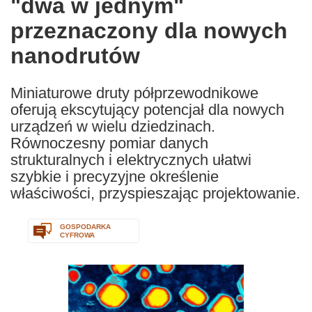
"dwa w jednym"
following
languages:
przeznaczony dla nowych
nanodrutów
Miniaturowe druty półprzewodnikowe
oferują ekscytujący potencjał dla nowych
urządzeń w wielu dziedzinach.
Równoczesny pomiar danych
strukturalnych i elektrycznych ułatwi
szybkie i precyzyjne określenie
właściwości, przyspieszając projektowanie.
GOSPODARKA
CYFROWA