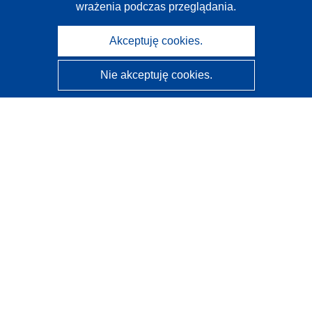
wrażenia podczas przeglądania.
Akceptuję cookies.
Nie akceptuję cookies.
CORDIS - Wyniki badań wspieranych przez UE
Administratorem tej strony internetowej jest
Urząd
Publikacji Unii Europejskiej
Dostępność
Częściowo zautomatyzowana klasyfikacja projektów -
Informacja na temat wyjaśnialności
Kontakt
Skontaktuj się z naszym punktem Help Desk