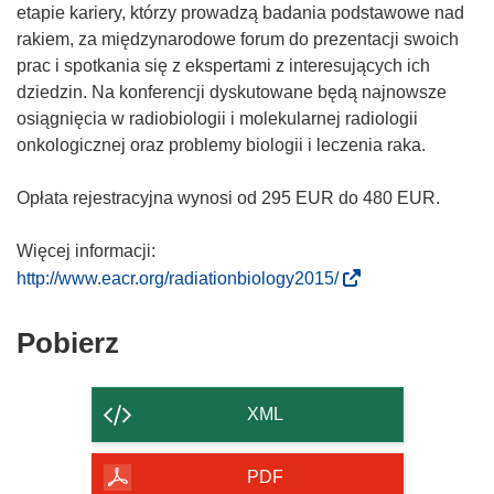
etapie kariery, którzy prowadzą badania podstawowe nad
rakiem, za międzynarodowe forum do prezentacji swoich
prac i spotkania się z ekspertami z interesujących ich
dziedzin. Na konferencji dyskutowane będą najnowsze
osiągnięcia w radiobiologii i molekularnej radiologii
onkologicznej oraz problemy biologii i leczenia raka.
Opłata rejestracyjna wynosi od 295 EUR do 480 EUR.
Więcej informacji:
(
http://www.eacr.org/radiationbiology2015/
o
d
Pobierz
Pobierz
n
zawartość
o
strony
ś
XML
n
i
PDF
k