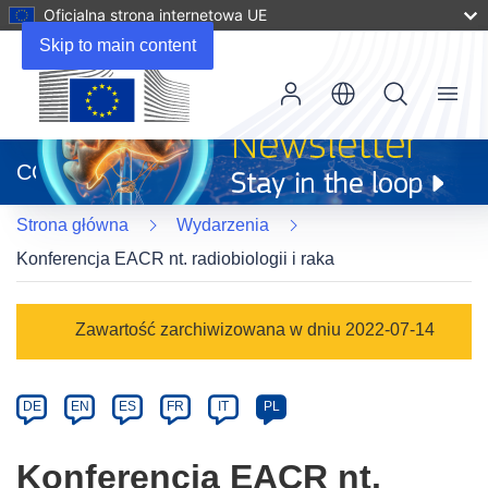
Oficjalna strona internetowa UE
Skip to main content
Menu
(odnośnik
otworzy
CORDIS
się
w
Strona główna
Wydarzenia
nowym
oknie)
Konferencja EACR nt. radiobiologii i raka
Event
Zawartość zarchiwizowana w dniu 2022-07-14
category
Article
DE
EN
ES
FR
IT
PL
available
in
Konferencja EACR nt.
the