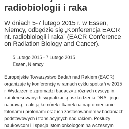
radiobiologii i raka
following
languages:
W dniach 5-7 lutego 2015 r. w Essen,
Niemcy, odbędzie się „Konferencja EACR
nt. radiobiologii i raka” (EACR Conference
on Radiation Biology and Cancer).
5 Lutego 2015 - 7 Lutego 2015
Essen, Niemcy
Europejskie Towarzystwo Badań nad Rakiem (EACR)
organizuje tę konferencję w ramach cyklu spotkań w 2015
r. Wydarzenie zgromadzi badaczy z różnych dyscyplin,
zainteresowanych sygnalizacją uszkodzenia DNA i jego
naprawą, reakcją komórek i tkanek na napromienianie
fotonami i protonami oraz ich zastosowaniem w badaniach
podstawowych i translacyjnych nad rakiem. Posłuży
naukowcom i i specjalistom onkologom na wczesnym