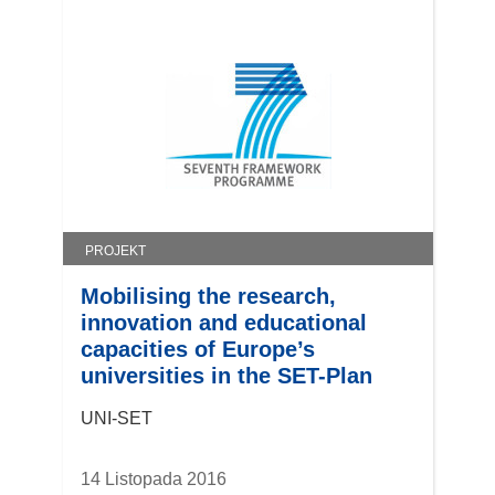
o
ś
n
i
k
o
t
w
o
r
PROJEKT
z
Mobilising the research,
y
innovation and educational
s
capacities of Europe’s
i
universities in the SET-Plan
ę
w
UNI-SET
n
o
14 Listopada 2016
w