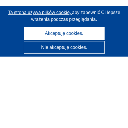
Ta strona używa plików cookie,
aby zapewnić Ci lepsze
wrażenia podczas przeglądania.
Akceptuję cookies.
Nie akceptuję cookies.
CORDIS - Wyniki badań wspieranych przez UE
Administratorem tej strony internetowej jest
Urząd
Publikacji Unii Europejskiej
Dostępność
Częściowo zautomatyzowana klasyfikacja projektów -
Informacja na temat wyjaśnialności
Kontakt