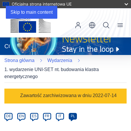
Oficjalna strona internetowa UE
Skip to main content
Menu
(odnośnik
otworzy
CORDIS
się
w
Strona główna
Wydarzenia
nowym
oknie)
1. wydarzenie UNI-SET nt. budowania klastra
energetycznego
Event
Zawartość zarchiwizowana w dniu 2022-07-14
category
Article
DE
EN
ES
FR
IT
PL
available
in