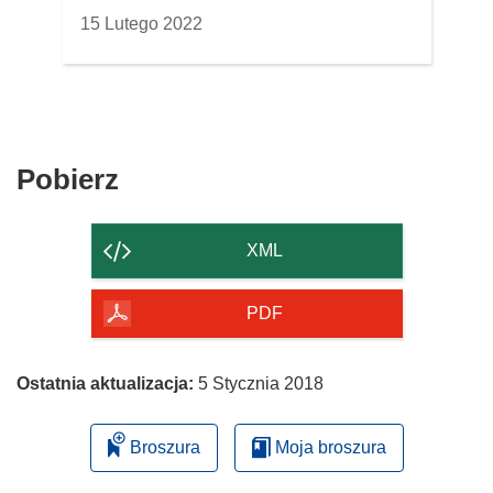
o
15 Lutego 2022
w
y
m
o
k
n
Pobierz
Pobierz
i
zawartość
e
strony
)
XML
PDF
Ostatnia aktualizacja:
5 Stycznia 2018
Broszura
Moja broszura