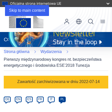
Oficjalna strona internetowa UE
Skip to main content
Menu
(odnośnik
otworzy
CORDIS
się
w
Strona główna
Wydarzenia
nowym
oknie)
Pierwszy międzynarodowy kongres nt. bezpieczeństwa
energetycznego i środowiska ESE'2018 Tunezja
Event
Zawartość zarchiwizowana w dniu 2022-07-14
category
Article
DE
EN
ES
FR
IT
PL
available
in