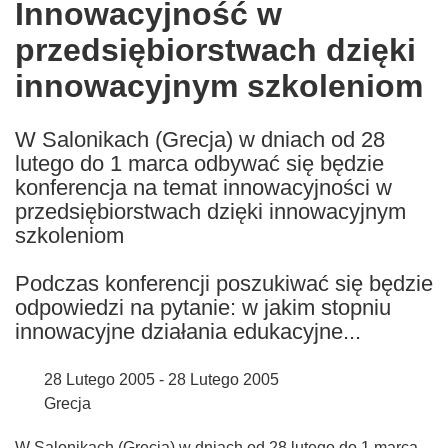
Innowacyjność w
the
przedsiębiorstwach dzięki
following
languages:
innowacyjnym szkoleniom
W Salonikach (Grecja) w dniach od 28
lutego do 1 marca odbywać się będzie
konferencja na temat innowacyjności w
przedsiębiorstwach dzięki innowacyjnym
szkoleniom
Podczas konferencji poszukiwać się będzie
odpowiedzi na pytanie: w jakim stopniu
innowacyjne działania edukacyjne...
28 Lutego 2005 - 28 Lutego 2005
Grecja
W Salonikach (Grecja) w dniach od 28 lutego do 1 marca