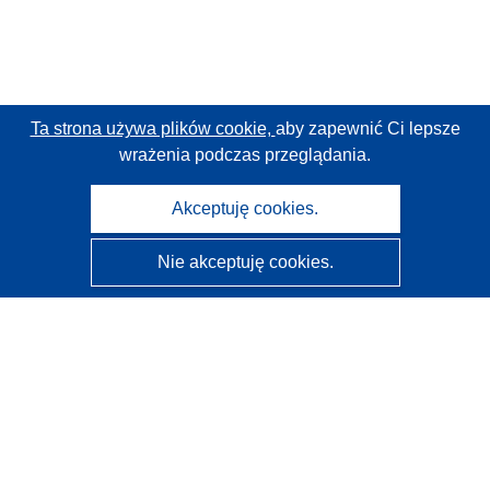
Ta strona używa plików cookie,
aby zapewnić Ci lepsze
wrażenia podczas przeglądania.
Akceptuję cookies.
Nie akceptuję cookies.
CORDIS - Wyniki badań wspieranych przez UE
Administratorem tej strony internetowej jest
Urząd
Publikacji Unii Europejskiej
Dostępność
Częściowo zautomatyzowana klasyfikacja projektów -