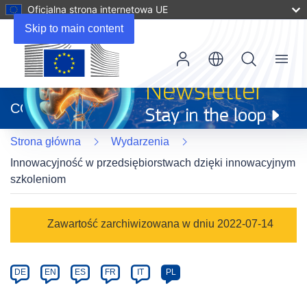
Oficjalna strona internetowa UE
Skip to main content
Menu
(odnośnik
otworzy
CORDIS
się
w
Strona główna
Wydarzenia
nowym
oknie)
Innowacyjność w przedsiębiorstwach dzięki innowacyjnym
szkoleniom
Event
Zawartość zarchiwizowana w dniu 2022-07-14
category
Article
DE
EN
ES
FR
IT
PL
available
in