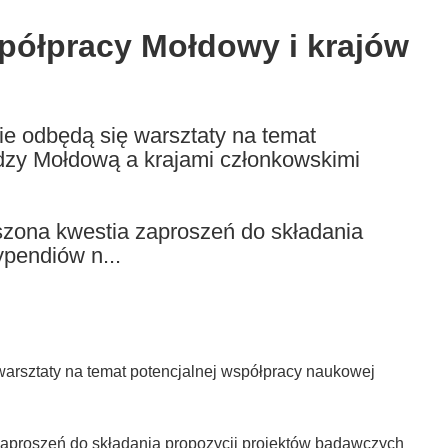
półpracy Mołdowy i krajów
e odbędą się warsztaty na temat
dzy Mołdową a krajami członkowskimi
szona kwestia zaproszeń do składania
ypendiów n...
arsztaty na temat potencjalnej współpracy naukowej
zaproszeń do składania propozycji projektów badawczych