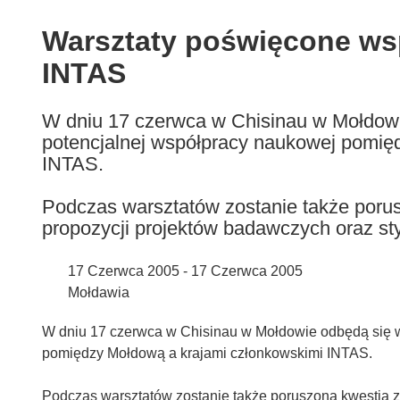
available
in
Warsztaty poświęcone ws
the
INTAS
following
languages:
W dniu 17 czerwca w Chisinau w Mołdowi
potencjalnej współpracy naukowej pomię
INTAS.
Podczas warsztatów zostanie także poru
propozycji projektów badawczych oraz st
17 Czerwca 2005 - 17 Czerwca 2005
Mołdawia
W dniu 17 czerwca w Chisinau w Mołdowie odbędą się w
pomiędzy Mołdową a krajami członkowskimi INTAS.
Podczas warsztatów zostanie także poruszona kwestia 