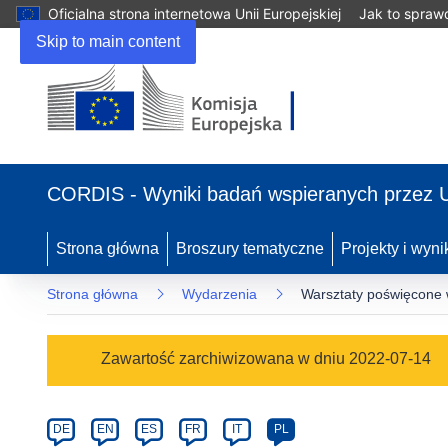
Oficjalna strona internetowa Unii Europejskiej
Jak to spraw
Skip to main content
(odnośnik
otworzy
CORDIS - Wyniki badań wspieranych przez 
się
w
nowym
Strona główna
Broszury tematyczne
Projekty i wyni
oknie)
Strona główna
Wydarzenia
Warsztaty poświęcone 
Event
Zawartość zarchiwizowana w dniu 2022-07-14
category
Article
DE
EN
ES
FR
IT
PL