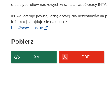
oraz stypendiów naukowych w ramach współpracy INT
INTAS oferuje pewną liczbę dotacji dla uczestników na 
informacji znajduje się na stronie:
(
http://www.intas.be
o
d
Pobierz
Pobierz
n
zawartość
o
strony
ś
XML
PDF
n
i
k
o
t
w
o
r