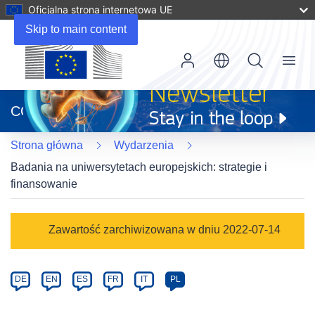
Oficjalna strona internetowa UE
Skip to main content
Menu
(odnośnik
otworzy
CORDIS
się
w
Strona główna
Wydarzenia
nowym
oknie)
Badania na uniwersytetach europejskich: strategie i
finansowanie
Event
Zawartość zarchiwizowana w dniu 2022-07-14
category
Article
DE
EN
ES
FR
IT
PL
available
in