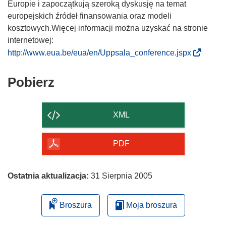
Europie i zapoczątkują szeroką dyskusję na temat
europejskich źródeł finansowania oraz modeli
kosztowych.Więcej informacji można uzyskać na stronie
internetowej:
(
http://www.eua.be/eua/en/Uppsala_conference.jspx
o
d
Pobierz
Pobierz
n
zawartość
o
strony
ś
XML
n
i
PDF
k
o
t
Ostatnia aktualizacja:
31 Sierpnia 2005
w
o
Broszura
Moja broszura
r
z