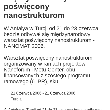
poświęcony
following
languages:
nanostrukturom
W Antalya w Turcji od 21 do 23 czerwca
będzie odbywał się międzynarodowy
warsztat poświęcony nanostrukturom -
NANOMAT 2006.
Warsztat poświęcony nanostrukturom
organizowany w ramach projektów
Nanoforum i Metu-Center, obu
finansowanych z szóstego programu
ramowego (6. PR), sku...
21 Czerwca 2006 - 21 Czerwca 2006
Turcja
W Antalya w Turcji od 21 do 23 czerwca będzie odbywał