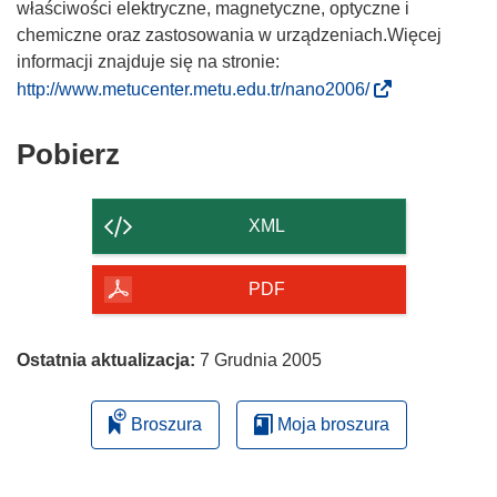
właściwości elektryczne, magnetyczne, optyczne i
chemiczne oraz zastosowania w urządzeniach.Więcej
informacji znajduje się na stronie:
(
http://www.metucenter.metu.edu.tr/nano2006/
o
d
Pobierz
Pobierz
n
zawartość
o
strony
ś
XML
n
i
PDF
k
o
t
Ostatnia aktualizacja:
7 Grudnia 2005
w
o
Broszura
Moja broszura
r
z
y