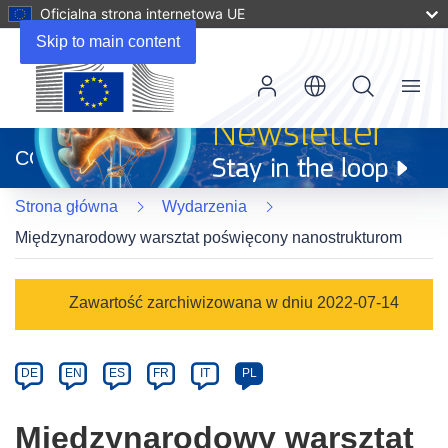
Oficjalna strona internetowa UE
Skip to main content
Menu
(odnośnik
otworzy
CORDIS
się
w
Strona główna
Wydarzenia
nowym
oknie)
Międzynarodowy warsztat poświęcony nanostrukturom
Event
Zawartość zarchiwizowana w dniu 2022-07-14
category
Article
DE
EN
ES
FR
IT
PL
available
in
Międzynarodowy warsztat
the