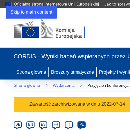
Oficjalna strona internetowa Unii Europejskiej
Jak to spraw
Skip to main content
(odnośnik
otworzy
CORDIS - Wyniki badań wspieranych przez 
się
w
nowym
Strona główna
Broszury tematyczne
Projekty i wyni
oknie)
Strona główna
Wydarzenia
Przyjęcie i konferenc
Event
Zawartość zarchiwizowana w dniu 2022-07-14
category
Article
DE
EN
ES
FR
IT
PL