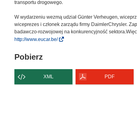
transportu drogowego.
W wydarzeniu wezmą udział Günter Verheugen, wiceprze
wiceprezes i członek zarządu firmy DaimlerChrysler. Zap
badawczo-rozwojowej na konkurencyjność sektora.Więcej 
(
http://www.eucar.be/
o
d
Pobierz
Pobierz
n
zawartość
o
strony
ś
XML
PDF
n
i
k
o
t
w
o
r