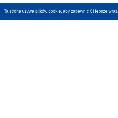
Ta strona używa plików cookie,
aby zapewnić Ci lepsze wraż
CORDIS - Wyniki badań wspieranych przez UE
Administratorem tej strony internetowej jest
Urząd
Publikacji Unii Europejskiej
Dostępność
Częściowo zautomatyzowana klasyfikacja projektów -
Informacja na temat wyjaśnialności