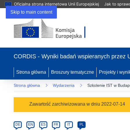
Oficjalna strona internetowa Unii Europejskiej
Jak to spraw
Skip to main content
(odnośnik
otworzy
CORDIS - Wyniki badań wspieranych przez 
się
w
nowym
Strona główna
Broszury tematyczne
Projekty i wyni
oknie)
Strona główna
Wydarzenia
Szkolenie IST w Budap
Event
Zawartość zarchiwizowana w dniu 2022-07-14
category
Article
DE
EN
ES
FR
IT
PL