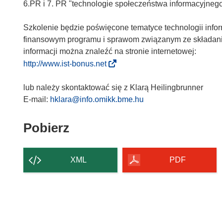
6.PR i 7. PR "technologie społeczeństwa informacyjnego
Szkolenie będzie poświęcone tematyce technologii info
finansowym programu i sprawom związanym ze składan
informacji można znaleźć na stronie internetowej:
(
http://www.ist-bonus.net
o
d
lub należy skontaktować się z Klarą Heilingbrunner
n
E-mail:
hklara@info.omikk.bme.hu
o
ś
Pobierz
Pobierz
n
zawartość
i
strony
k
XML
PDF
o
t
w
o
r