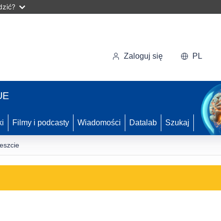
dzić?
Zaloguj się
PL
UE
ki
Filmy i podcasty
Wiadomości
Datalab
Szukaj
eszcie